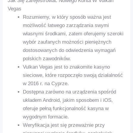
Jak Się Zarejestrować Nowego Konta W Vulkan
Vegas
Rozumiemy, w który sposób ważna jest
możliwość łatwego zarządzania swymi
własnymi środkami, zatem oferujemy szeroki
wybór zaufanych możności pieniężnych
dostosowanych do odwiedzenia wymagań
polskich zawodników.
Vulkan Vegas jest to znakomite kasyno
sieciowe, które rozpoczęło swoją działalność
w 2016 r. na Cyprze.
Dostępna zarówno na urządzenia spośród
układem Android, jakim sposobem i iOS,
oferuje pełną funkcjonalność kasyna w
wygodnym formacie.
Weryfikacja jest się przeważnie przy