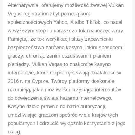
Alternatywnie, oferujemy możliwość żwawej Vulkan
Vegas registration zbyt pomocą kont
społecznościowych Yahoo, X albo TikTok, co nadal
w wyższym stopniu upraszcza tok rozpoczęcia gry.
Pamiętaj, że tok weryfikacji służy zapewnieniu
bezpieczeństwa zarówno kasyna, jakim sposobem i
graczy, chroniąc zanim oszustwami i praniem
pieniędzy. Vulkan Vegas to znakomite kasyno
internetowe, które rozpoczęło swoją działalność w
2016 r. na Cyprze. Twórcy platformy doskonale
rozumieją, jakie możliwości przyciąga internautów
do odwiedzenia świata hazardu internetowego.
Kasyno działa prawnie na bazie autoryzacji,
umożliwiając graczom spośród wielu krajów tych
popularnych i odrzucić wyłącznie korzystanie z jego
usług.