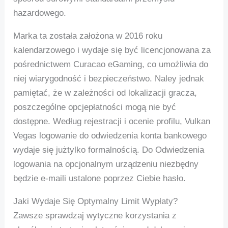
hazardowego.
Marka ta została założona w 2016 roku
kalendarzowego i wydaje się być licencjonowana za
pośrednictwem Curacao eGaming, co umożliwia do
niej wiarygodność i bezpieczeństwo. Naley jednak
pamiętać, że w zależności od lokalizacji gracza,
poszczególne opcjepłatności mogą nie być
dostępne. Według rejestracji i ocenie profilu, Vulkan
Vegas logowanie do odwiedzenia konta bankowego
wydaje się jużtylko formalnością. Do Odwiedzenia
logowania na opcjonalnym urządzeniu niezbędny
będzie e-maili ustalone poprzez Ciebie hasło.
Jaki Wydaje Się Optymalny Limit Wypłaty?
Zawsze sprawdzaj wytyczne korzystania z