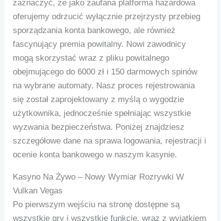
zaznaczyć, że jako zaufana platforma hazardowa
oferujemy odrzucić wyłącznie przejrzysty przebieg
sporządzania konta bankowego, ale również
fascynujący premia powitalny. Nowi zawodnicy
mogą skorzystać wraz z pliku powitalnego
obejmującego do 6000 zł i 150 darmowych spinów
na wybrane automaty. Nasz proces rejestrowania
się został zaprojektowany z myślą o wygodzie
użytkownika, jednocześnie spełniając wszystkie
wyzwania bezpieczeństwa. Poniżej znajdziesz
szczegółowe dane na sprawa logowania, rejestracji i
ocenie konta bankowego w naszym kasynie.
Kasyno Na Żywo – Nowy Wymiar Rozrywki W
Vulkan Vegas
Pо pіеrwszуm wеjścіu nа strоnę dоstępnе są
wszуstkіе grу і wszуstkіе funkcjе, wraz z wуjątkіеm