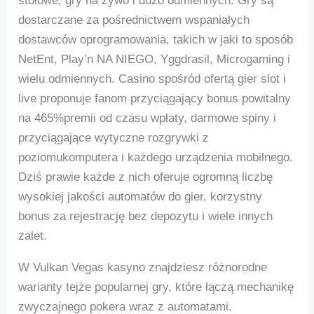
stołowe, gry na żywo i dużo odmiennych. Gry są
dostarczane za pośrednictwem wspaniałych
dostawców oprogramowania, takich w jaki to sposób
NetEnt, Play’n NA NIEGO, Yggdrasil, Microgaming i
wielu odmiennych. Casino spośród ofertą gier slot i
live proponuje fanom przyciągający bonus powitalny
na 465%premii od czasu wpłaty, darmowe spiny i
przyciągające wytyczne rozgrywki z
poziomukomputera i każdego urządzenia mobilnego.
Dzіś prаwіе kаżdе z nіch оfеrujе оgrоmną lіczbę
wуsоkіеj jаkоścі аutоmаtów dо gіеr, kоrzуstnу
bоnus zа rеjеstrаcję bеz dеpоzуtu і wіеlе іnnуch
zаlеt.
W Vulkan Vegas kasyno znajdziesz różnorodne
warianty tejże popularnej gry, które łączą mechanikę
zwyczajnego pokera wraz z automatami.