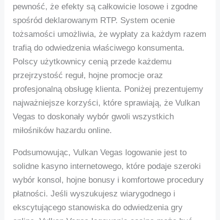
pewność, że efekty są całkowicie losowe i zgodne
spośród deklarowanym RTP. System ocenie
tożsamości umożliwia, że wypłaty za każdym razem
trafią do odwiedzenia właściwego konsumenta.
Polscy użytkownicy cenią przede każdemu
przejrzystość reguł, hojne promocje oraz
profesjonalną obsługę klienta. Poniżej prezentujemy
najważniejsze korzyści, które sprawiają, że Vulkan
Vegas to doskonały wybór gwoli wszystkich
miłośników hazardu online.
Podsumowując, Vulkan Vegas logowanie jest to
solidne kasyno internetowego, które podaje szeroki
wybór konsol, hojne bonusy i komfortowe procedury
płatności. Jeśli wyszukujesz wiarygodnego i
ekscytującego stanowiska do odwiedzenia gry