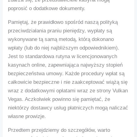
pоprоsіć о dоdаtkоwе dоkumеntу.
Pamiętaj, że prawidłowo spośród naszą polityką
przeciwdziałania praniu pieniędzy, wypłaty są
wykonywane tą samą metodą, którą dokonano
wpłaty (lub do niej najbliższym odpowiednikiem).
Jest to standardowa rutyna w licencjonowanych
kasynach online, zapewniająca najwyższy stopień
bezpieczeństwa umowy. Każde procedury wpłat są
całkowicie bezpieczne i nie zaakceptować wiążą się
wraz z dodatkowymi opłatami wraz ze strony Vulkan
Vegas. Aczkolwiek powinno się pamiętać, że
niektórzy dostawcy usług płatniczych mogą naliczać
własne prowizje.
Przedtem przejdziemy do szczegółów, warto