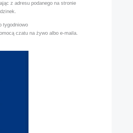
ając z adresu podanego na stronie
dzinek.
ób tygodniowo
pomocą czatu na żywo albo e-maila.