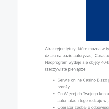
Atrakcyjne tytuły, które można w 
działa na bazie autoryzacji Curaca
Nadprogram wydaje się objęty 40-k
rzeczywiste pieniądze.
Serwis online Casino Bizzo
branży.
Co Więcej do Twojego konta
automatach tego rodzaju w j
Operator zadbał o odpowied