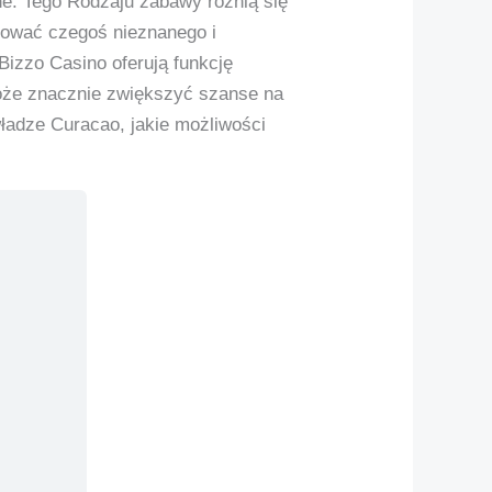
ne. Tego Rodzaju zabawy różnią się
bować czegoś nieznanego i
Bizzo Casino oferują funkcję
oże znacznie zwiększyć szanse na
władze Curacao, jakie możliwości