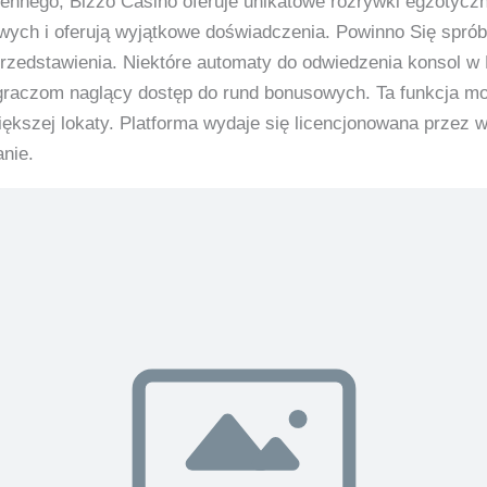
ennego, Bizzo Casino oferuje unikatowe rozrywki egzotycz
ych i oferują wyjątkowe doświadczenia. Powinno Się spró
rzedstawienia. Niektóre automaty do odwiedzenia konsol w 
graczom naglący dostęp do rund bonusowych. Ta funkcja m
iększej lokaty. Platforma wydaje się licencjonowana przez 
anie.