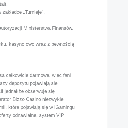
ałt.
 zakładce „Turnieje”.
toryzacji Ministerstwa Finansów.
isku, kasyno owo wraz z pewnością
są całkowicie darmowe, więc fani
szy depozytu pojawiają się
śli jednakże obserwuje się
erator Bizzo Casino niezwykle
ii, które pojawiają się w iGamingu
ferty odnawialne, system VIP i