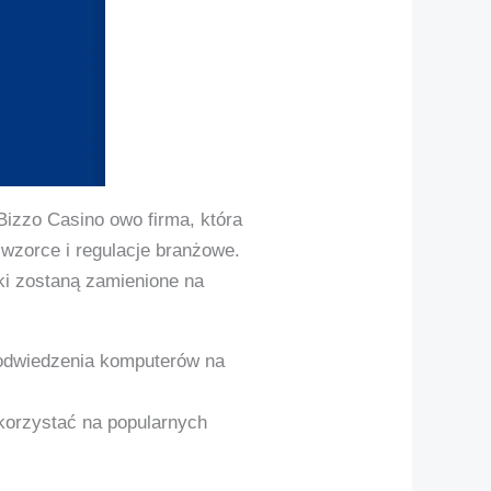
Bizzo Casino owo firma, która
 wzorce i regulacje branżowe.
ki zostaną zamienione na
 odwiedzenia komputerów na
korzystać na popularnych