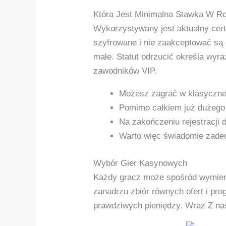
Która Jest Minimalna Stawka W R
Wykorzystywany jest aktualny cert
szyfrowane i nie zaakceptować są 
małe. Statut odrzucić określa wyra
zawodników VIP.
Możesz zagrać w klasyczne z
Pomimo całkiem już dużego 
Na zakończeniu rejestracji
Warto więc świadomie zadec
Wybór Gier Kasynowych
Każdy gracz może spośród wymieni
zanadrzu zbiór równych ofert i pr
prawdziwych pieniędzy. Wraz Z nas