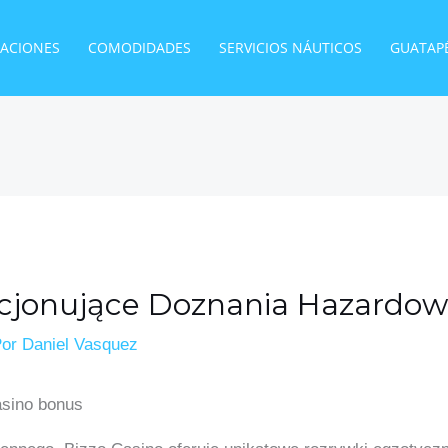
TACIONES
COMODIDADES
SERVICIOS NÁUTICOS
GUATAP
cjonujące Doznania Hazardow
Por
Daniel Vasquez