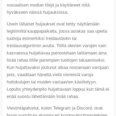
sosiaalisen median tilejä ja käyttäneet niitä
hyväkseen näissä huijauksissa.
Usein tällaiset huijaukset ovat tehty näyttämään
legitiimiltä kauppapaikalta, jossa asiakas saa upeita
tuottoja esimerkiksi treidausbotin tai
treidausalgoritmin avulla. Tilillä olevien varojen vain
kasvaessa huijattavaa painostetaan laittamaan aina
lisää rahaa tilille parempien tuottojen takaamiseksi.
Kun huijattavaksi joutunut alkaa nostamaan varojaan
pois, vaaditaan häneltä vielä viimeisiä varoja
hoitokulujen tai muiden vastaavien käsittelyyn.
Lopulta yhteydenpito huijattavaan loppuu kun tämä ei
enää suostu lähettämään lisää rahaa.
Viestintäpalvelut, kuten Telegram ja Discord, ovat
hyvin suosittuja alustoja eri kryptovaluuttaprojektien