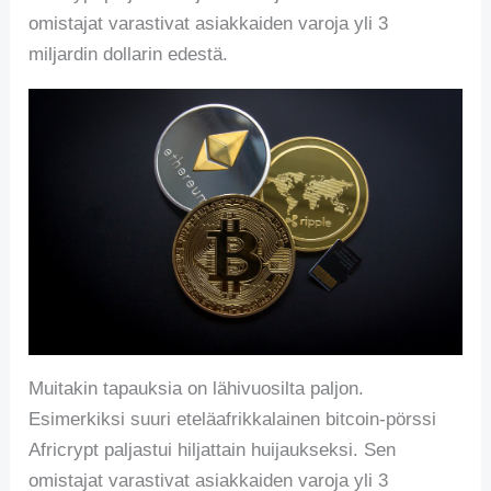
omistajat varastivat asiakkaiden varoja yli 3
miljardin dollarin edestä.
Muitakin tapauksia on lähivuosilta paljon.
Esimerkiksi suuri eteläafrikkalainen bitcoin-pörssi
Africrypt paljastui hiljattain huijaukseksi. Sen
omistajat varastivat asiakkaiden varoja yli 3