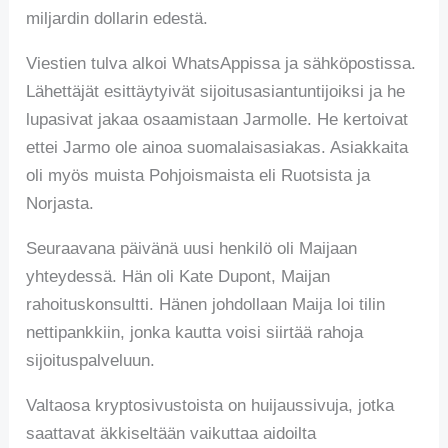
miljardin dollarin edestä.
Viestien tulva alkoi WhatsAppissa ja sähköpostissa.
Lähettäjät esittäytyivät sijoitusasiantuntijoiksi ja he
lupasivat jakaa osaamistaan Jarmolle. He kertoivat
ettei Jarmo ole ainoa suomalaisasiakas. Asiakkaita
oli myös muista Pohjoismaista eli Ruotsista ja
Norjasta.
Seuraavana päivänä uusi henkilö oli Maijaan
yhteydessä. Hän oli Kate Dupont, Maijan
rahoituskonsultti. Hänen johdollaan Maija loi tilin
nettipankkiin, jonka kautta voisi siirtää rahoja
sijoituspalveluun.
Valtaosa kryptosivustoista on huijaussivuja, jotka
saattavat äkkiseltään vaikuttaa aidoilta