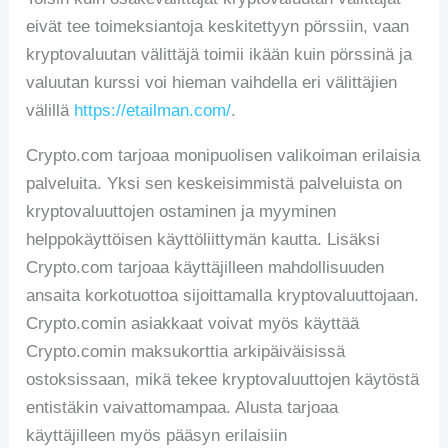
eivät tee toimeksiantoja keskitettyyn pörssiin, vaan
kryptovaluutan välittäjä toimii ikään kuin pörssinä ja
valuutan kurssi voi hieman vaihdella eri välittäjien
välillä
https://etailman.com/
.
Crypto.com tarjoaa monipuolisen valikoiman erilaisia
palveluita. Yksi sen keskeisimmistä palveluista on
kryptovaluuttojen ostaminen ja myyminen
helppokäyttöisen käyttöliittymän kautta. Lisäksi
Crypto.com tarjoaa käyttäjilleen mahdollisuuden
ansaita korkotuottoa sijoittamalla kryptovaluuttojaan.
Crypto.comin asiakkaat voivat myös käyttää
Crypto.comin maksukorttia arkipäiväisissä
ostoksissaan, mikä tekee kryptovaluuttojen käytöstä
entistäkin vaivattomampaa. Alusta tarjoaa
käyttäjilleen myös pääsyn erilaisiin