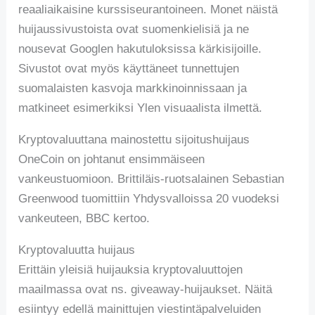
reaaliaikaisine kurssiseurantoineen. Monet näistä
huijaussivustoista ovat suomenkielisiä ja ne
nousevat Googlen hakutuloksissa kärkisijoille.
Sivustot ovat myös käyttäneet tunnettujen
suomalaisten kasvoja markkinoinnissaan ja
matkineet esimerkiksi Ylen visuaalista ilmettä.
Kryptovaluuttana mainostettu sijoitushuijaus
OneCoin on johtanut ensimmäiseen
vankeustuomioon. Brittiläis-ruotsalainen Sebastian
Greenwood tuomittiin Yhdysvalloissa 20 vuodeksi
vankeuteen, BBC kertoo.
Kryptovaluutta huijaus
Erittäin yleisiä huijauksia kryptovaluuttojen
maailmassa ovat ns. giveaway-huijaukset. Näitä
esiintyy edellä mainittujen viestintäpalveluiden