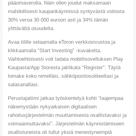
pääomaverolla. Näin ollen joudut maksamaan
mahdollisesti kaupankäynnissä syntyvästä voitosta
30% veroa 30 000 euroon asti ja 34% tämän
ylittävältä osuudelta.
Avaa tilille selaamalla eToron verkkosivustoa ja
klikkaamalla “Start Investing” -kuvaketta.
Vaihtoehtoisesti voit ladata mobiilisovelluksen Play
Kaupasta/App Storesta jaklikata “Register”. Täytä
lomake koko nimelläsi, sähköpostiosoitteellasi ja
salasanallasi.
Perustajatiimi jatkaa työskentelyä kohti “laajempaa
näkemystään nykyaikaisen digitaalisen
rahoitusjärjestelmän muuttamisesta osallistavaksi ja
voimaannuttavaksi”. Järjestelmän käynnistämiseen
osallistuneista oli tullut yksiä menestyneimpiä