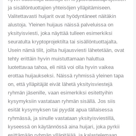
ja sisällöntuottajien yhteisöjen ylläpitämiseen.
Valitettavasti huijarit ovat hyödyntäneet näitäkin
alustoja. Yleinen huijaus näissä palveluissa on
yksityisviesti, joka näyttää tulleen esimerkiksi
seuratulta kryptoprojektilta tai sisällöntuottajalta.
Usein nämä tilit, joilta huijausviesti lähetetään, ovat
tehty erittäin hyvin muistuttamaan haluttua
luotettavaa tahoa, eli niitä voi olla hyvin vaikea
erottaa huijaukseksi. Näissä ryhmissä yleinen tapa
on, että ylläpitäjät eivät lähetä yksityisviestejä
ryhmän jäsenille, vaan esimerkiksi esitettyihin
kysymyksiin vastataan ryhmän sisällä. Jos siis
esität kysymyksen tai pyydät apua tällaisessa
ryhmässä, ja sinulle vastataan yksityisviestillä,
kyseessä on käytännössä aina huijari, joka pyrkii
esittämään ryhmän ylläpitäjää, ja kalastelemaan