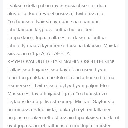
lisäksi todella paljon myös sosiaalisen median
alustoilla, kuten Facebookissa, Twitterissä ja
YouTubessa. Näissä pyritään saamaan uhri
lähettämään kryptovaluuttaa huijareiden
lompakkoon, lupaamalla esimerkiksi palauttaa
lähetetty määrä kymmenkertaisena takaisin. Muista
siis sääntö 1 ja ÄLÄ LÄHETÄ
KRYPTOVALUUTTOJASI NÄIHIN OSOITTEISIIN!
Tällaisissa huijauksissa käytetään usein hyvin
tunnetun ja rikkaan henkilön brändiä houkuttimena.
Esimerkiksi Twitterissä löytyy hyvin paljon Elon
Muskia esittäviä huijaustilejä ja YouTubesta voi
löytää videoita ja livestreameja Michael Saylorista
puhumassa Bitcoinista, jonka yhteyteen tällainen
huijaus on rakennettu. Joissain tapauksissa hakkerit
ovat jopa saaneet haltuunsa tunnettujen ihmisten