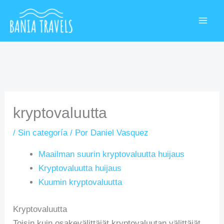
Ir
MAI
al
ME
contenido
kryptovaluutta
/
Sin categoría
/ Por
Daniel Vasquez
Maailman suurin kryptovaluutta huijaus
Kryptovaluutta huijaus
Kuumin kryptovaluutta
Kryptovaluutta
Toisin kuin osakevälittäjät kryptovaluutan välittäjät