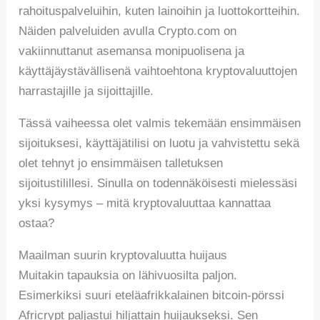
rahoituspalveluihin, kuten lainoihin ja luottokortteihin.
Näiden palveluiden avulla Crypto.com on
vakiinnuttanut asemansa monipuolisena ja
käyttäjäystävällisenä vaihtoehtona kryptovaluuttojen
harrastajille ja sijoittajille.
Tässä vaiheessa olet valmis tekemään ensimmäisen
sijoituksesi, käyttäjätilisi on luotu ja vahvistettu sekä
olet tehnyt jo ensimmäisen talletuksen
sijoitustilillesi. Sinulla on todennäköisesti mielessäsi
yksi kysymys – mitä kryptovaluuttaa kannattaa
ostaa?
Maailman suurin kryptovaluutta huijaus
Muitakin tapauksia on lähivuosilta paljon.
Esimerkiksi suuri eteläafrikkalainen bitcoin-pörssi
Africrypt paljastui hiljattain huijaukseksi. Sen