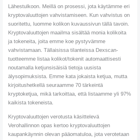
Lähestulkoon. Meillä on prosessi, jota käytämme eri
kryptovaluuttojen vahvistamiseen. Kun vahvistus on
suoritettu, luomme kolikon kuvaussivun tällä tavoin.
Kryptovaluuttojen maailma sisältää monia kolikoita
ja tokeneita, joita emme koe pystyvämme
vahvistamaan. Tällaisissa tilanteissa Dexscan-
tuotteemme listaa kolikot/tokenit automaattisesti
noutamalla ketjunsisäisiä tietoja uusista
älysopimuksista. Emme kata jokaista ketjua, mutta
kirjoitushetkellä seuraamme 70 tärkeintä
kryptoketjua, mikä tarkoittaa, että listaamme yli 97%
kaikista tokeneista.
Kryptovaluuttojen verotusta käsittelevä
Verohallinnon opas kertoo kryptovaluuttojen
kaupankäynnin olevan pääomatuloa, jota verotetaan