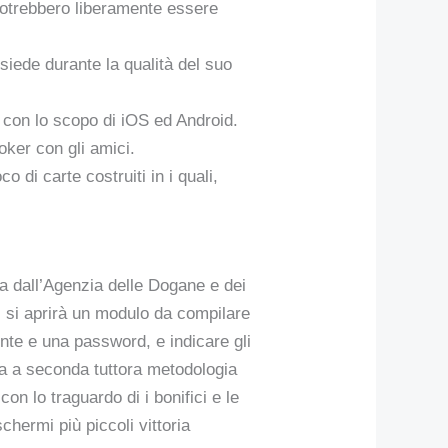
 potrebbero liberamente essere
isiede durante la qualità del suo
 con lo scopo di iOS ed Android.
poker con gli amici.
di carte costruiti in i quali,
a dall’Agenzia delle Dogane e dei
, si aprirà un modulo da compilare
tente e una password, e indicare gli
ria a seconda tuttora metodologia
on lo traguardo di i bonifici e le
schermi più piccoli vittoria