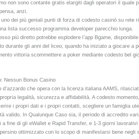
o non sono contante gratis elargiti dagli operatori il quale
 pensa, anzi.
uno dei più geniali punti di forza di codesto casinò su rete r
 una lista successo programma developer parecchio lunga.
sso più diretto potrebbe esplodere l’app Bgame, disponibile
ato durante gli anni del liceo, quando ha iniziato a giocare a 
ento vittoria scommettere a poker mediante codesto bel gioco 
o: Nessun Bonus Casino
d’azzardo che opera con la licenza italiana AAMS, rilasciat
propria legalità, sicurezza e affidabilità. A codesto momento
rire i propri dati e i propri contatti, scegliere un famiglia u
tità valido. In Qualunque Caso sia, il periodo di accredito va
fine di gli eWallet e Rapid Transfer, e 1-3 giorni lavorativi c
 è persino ottimizzato con lo scopo di manifestarsi bene negli 