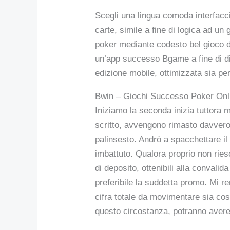
Scegli una lingua comoda interfaccia
carte, simile a fine di logica ad u
poker mediante codesto bel gioco d
un’app successo Bgame a fine di dis
edizione mobile, ottimizzata sia pe
Bwin – Giochi Successo Poker Onl
Iniziamo la seconda inizia tuttora 
scritto, avvengono rimasto davvero d
palinsesto. Andrò a spacchettare il 
imbattuto. Qualora proprio non ries
di deposito, ottenibili alla convalida
preferibile la suddetta promo. Mi re
cifra totale da movimentare sia così 
questo circostanza, potranno avere