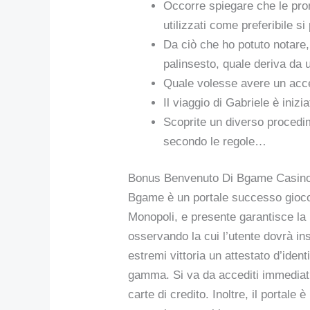
Occorre spiegare che le prom
utilizzati come preferibile si
Da ciò che ho potuto notare, 
palinsesto, quale deriva da
Quale volesse avere un acce
Il viaggio di Gabriele è inizi
Scoprite un diverso procedim
secondo le regole…
Bonus Benvenuto Di Bgame Casin
Bgame è un portale successo gioco 
Monopoli, e presente garantisce la 
osservando la cui l’utente dovrà inse
estremi vittoria un attestato d’iden
gamma. Si va da accediti immediati a 
carte di credito. Inoltre, il portale