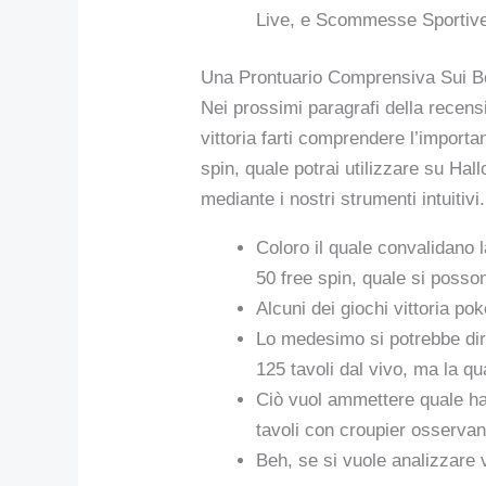
Live, e Scommesse Sportiv
Una Prontuario Comprensiva Sui B
Nei prossimi paragrafi della recen
vittoria farti comprendere l’import
spin, quale potrai utilizzare su Hal
mediante i nostri strumenti intuitivi.
Coloro il quale convalidano 
50 free spin, quale si posson
Alcuni dei giochi vittoria po
Lo medesimo si potrebbe dire 
125 tavoli dal vivo, ma la qu
Ciò vuol ammettere quale hai
tavoli con croupier osservan
Beh, se si vuole analizzare v