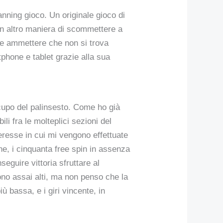
anning gioco. Un originale gioco di
un altro maniera di scommettere a
le ammettere che non si trova
phone e tablet grazie alla sua
ccupo del palinsesto. Come ho già
li fra le molteplici sezioni del
teresse in cui mi vengono effettuate
ne, i cinquanta free spin in assenza
nseguire vittoria sfruttare al
sono assai alti, ma non penso che la
ù bassa, e i giri vincente, in