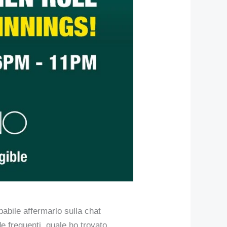
abile affermarlo sulla chat
de frequenti, quale ho trovato