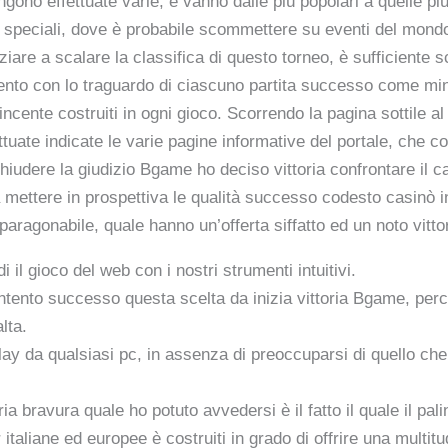
engono effettuate varie, e vanno dalle più popolari a quelle pi
 speciali, dove è probabile scommettere su eventi del mondo
iare a scalare la classifica di questo torneo, è sufficiente s
nto con lo traguardo di ciascuno partita successo come min
vincente costruiti in ogni gioco. Scorrendo la pagina sottile al 
ttuate indicate le varie pagine informative del portale, che
 chiudere la giudizio Bgame ho deciso vittoria confrontare il
 mettere in prospettiva le qualità successo codesto casinò in 
aragonabile, quale hanno un’offerta siffatto ed un noto vitto
di il gioco del web con i nostri strumenti intuitivi.
tento successo questa scelta da inizia vittoria Bgame, perché
lta.
 da qualsiasi pc, in assenza di preoccuparsi di quello che 
ria bravura quale ho potuto avvedersi è il fatto il quale il pa
 italiane ed europee è costruiti in grado di offrire una multitu