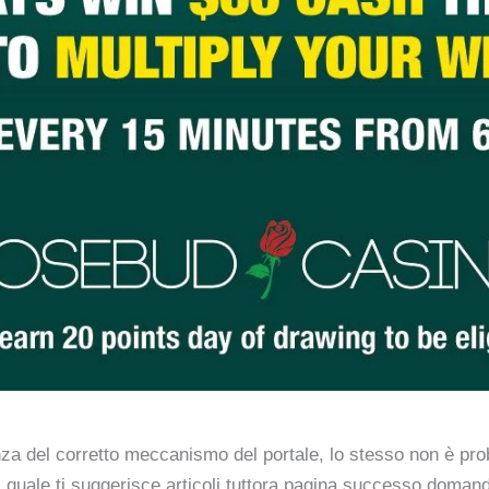
za del corretto meccanismo del portale, lo stesso non è prob
t il quale ti suggerisce articoli tuttora pagina successo doman