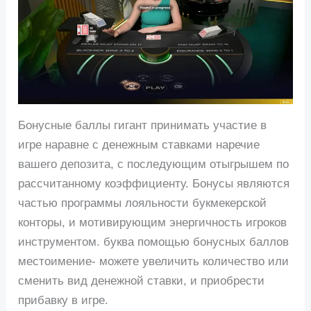
Бонусные баллы гигант принимать участие в
игре наравне с денежным ставками наречие
вашего депозита, с последующим отыгрышем по
рассчитанному коэффициенту. Бонусы являются
частью программы лояльности букмекерской
конторы, и мотивирующим энергичность игроков
инструментом. буква помощью бонусных баллов
местоимение- можете увеличить количество или
сменить вид денежной ставки, и приобрести
прибавку в игре.