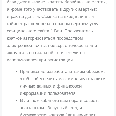
блэк джек в казино, крутить барабаны на слотах,
а кроме того участвовать в других азартных
играх на деньги. Ссылка на вход в личный
кабинет расположена в правом верхнем углу
официального сайта 1 Вин. Пользователь
краткое авторизоваться посредством
электронной почты, подворье телефона или
аккаунта в социальной сети, ежели он
использовался при регистрации.
Приложение разработано таким образом,
чтобы обеспечить максимальную защиту
личных данных и финансовой
информации пользователя.
В личном кабинете вам пора и совесть
знать открыт бонусный счет, и
букмекерская контора 1вин начислит