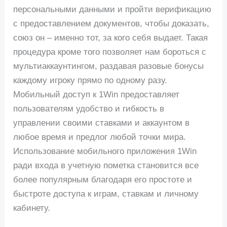
персональными данными и пройти верификацию
с предоставлением документов, чтобы доказать,
союз он – именно тот, за кого себя выдает. Такая
процедура кроме того позволяет нам бороться с
мультиаккаунтингом, раздавая разовые бонусы
каждому игроку прямо по одному разу.
Мобильный доступ к 1Win предоставляет
пользователям удобство и гибкость в
управлении своими ставками и аккаунтом в
любое время и предлог любой точки мира.
Использование мобильного приложения 1Win
ради входа в учетную пометка становится все
более популярным благодаря его простоте и
быстроте доступа к играм, ставкам и личному
кабинету.