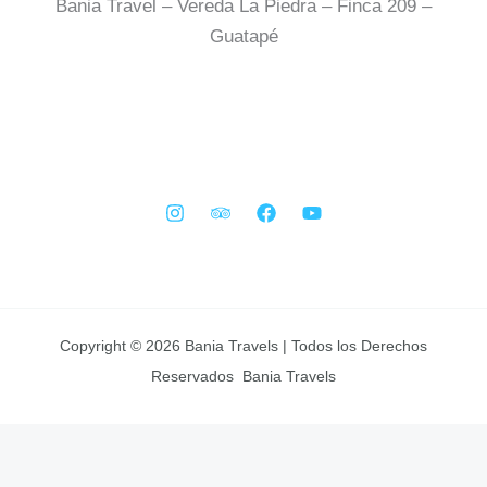
Bania Travel – Vereda La Piedra – Finca 209 –
Guatapé
Copyright © 2026 Bania Travels | Todos los Derechos
Reservados Bania Travels