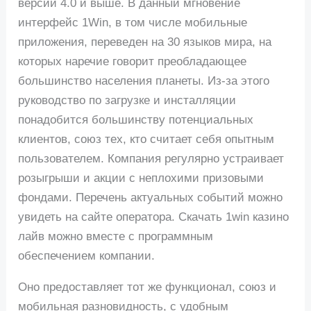
версии 4.0 и выше. В данный мгновение
интерфейс 1Win, в том числе мобильные
приложения, переведен на 30 языков мира, на
которых наречие говорит преобладающее
большинство населения планеты. Из-за этого
руководство по загрузке и инсталляции
понадобится большинству потенциальных
клиентов, союз тех, кто считает себя опытным
пользователем. Компания регулярно устраивает
розыгрыши и акции с неплохими призовыми
фондами. Перечень актуальных событий можно
увидеть на сайте оператора. Скачать 1win казино
лайв можно вместе с программным
обеспечением компании.
Оно предоставляет тот же функционал, союз и
мобильная разновидность, с удобным