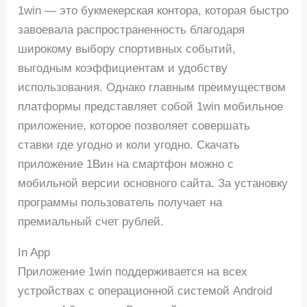
1win — это букмекерская контора, которая быстро
завоевала распространенность благодаря
широкому выбору спортивных событий,
выгодным коэффициентам и удобству
использования. Однако главным преимуществом
платформы представляет собой 1win мобильное
приложение, которое позволяет совершать
ставки где угодно и коли угодно. Скачать
приложение 1Вин на смартфон можно с
мобильной версии основного сайта. За установку
программы пользователь получает на
премиальный счет рублей.
In App
Приложение 1win поддерживается на всех
устройствах с операционной системой Android