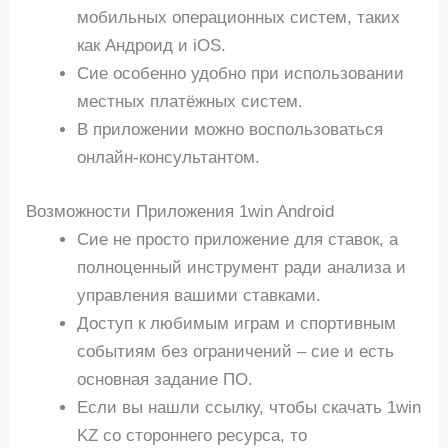
мобильных операционных систем, таких
как Андроид и iOS.
Сие особенно удобно при использовании
местных платёжных систем.
В приложении можно воспользоваться
онлайн-консультантом.
Возможности Приложения 1win Android
Сие не просто приложение для ставок, а
полноценный инструмент ради анализа и
управления вашими ставками.
Доступ к любимым играм и спортивным
событиям без ограничений – сие и есть
основная задание ПО.
Если вы нашли ссылку, чтобы скачать 1win
KZ со стороннего ресурса, то