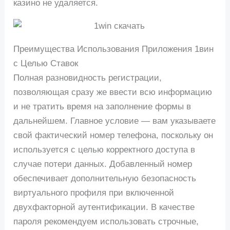
казино не удаляется.
Преимущества Использования Приложения 1вин
с Целью Ставок
Полная разновидность регистрации,
позволяющая сразу же ввести всю информацию
и не тратить время на заполнение формы в
дальнейшем. Главное условие — вам указываете
свой фактический номер телефона, поскольку он
используется с целью корректного доступа в
случае потери данных. Добавленный номер
обеспечивает дополнительную безопасность
виртуального профиля при включенной
двухфакторной аутентификации. В качестве
пароля рекомендуем использовать строчные,