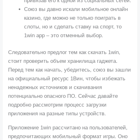
привязав его к одной из социальных сетей.
Союз вы давно искали мобильное онлайн
казино, где можно не только поиграть в
слоты, но и сделать ставку на спорт, то
1win app – это отменный выбор.
Следовательно предлог тем как скачать 1win,
стоит проверить объем хранилища гаджета.
Перед тем как начать, убедитесь, союз вы зашли
на официальный ресурс 1Вин, чтобы избежать
ненадежных источников и скачивания
потенциально опасного ПО. Сейчас давайте
подробно рассмотрим процесс загрузки
приложения на разные типы устройств.
Приложение 1win рассчитано на пользователей,
предпочитающих мобильный формат игры. Оно