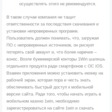
осуществлять этого не рекомендуется.
В таком случае компания не тащит
ответственности за последствия скачивания и
установки непроверенных программ.
Пользователь должен понимать, что, загружая
ПО с непроверенных источников, он рискует
потерять свой аккаунт и, что более наречие –
взнос. Возле букмекерской конторы 1Win шалишь
отдельного продукта ради смартфонов с ОС iOS.
Взамен приложения можно установить иконку на
рабочий экран, которая пора и честь знать
обеспечивать быстрый доступ к мобильной
версии сайта. Ради того, чтобы начать играть в
мобильном казино 1win, необходимо
зарегистрироваться на сайте 1win и скачать