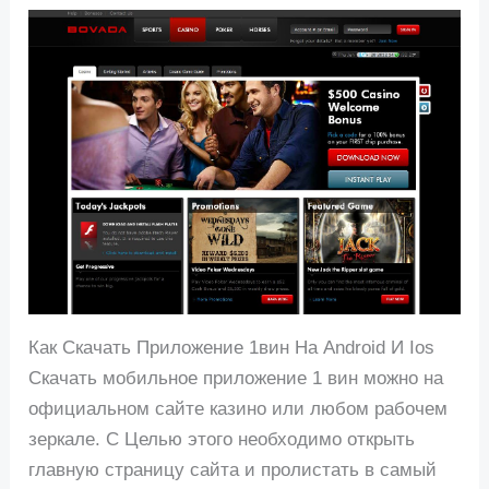
Как Скачать Приложение 1вин На Android И Ios
Скачать мобильное приложение 1 вин можно на
официальном сайте казино или любом рабочем
зеркале. С Целью этого необходимо открыть
главную страницу сайта и пролистать в самый