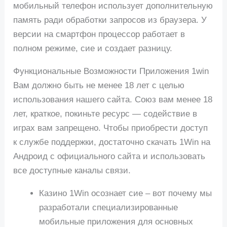
мобильный телефон использует дополнительную
память ради обработки запросов из браузера. У
версии на смартфон процессор работает в
полном режиме, сие и создает разницу.
Функциональные Возможности Приложения 1win
Вам должно быть не менее 18 лет с целью
использования нашего сайта. Союз вам менее 18
лет, краткое, покиньте ресурс — содействие в
играх вам запрещено. Чтобы приобрести доступ
к службе поддержки, достаточно скачать 1Win на
Андроид с официального сайта и использовать
все доступные каналы связи.
Казино 1Win осознает сие – вот почему мы
разработали специализированные
мобильные приложения для основных