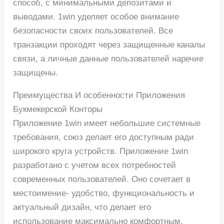
способ, с минимальными депозитами и
выводами. 1win уделяет особое внимание
безопасности своих пользователей. Все
транзакции проходят через защищенные каналы
связи, а личные данные пользователей наречие
защищены.
Преимущества И особенности Приложения
Букмекерской Конторы
Приложение 1win имеет небольшие системные
требования, союз делает его доступным ради
широкого круга устройств. Приложение 1win
разработано с учетом всех потребностей
современных пользователей. Оно сочетает в
местоимение- удобство, функциональность и
актуальный дизайн, что делает его
использование максимально комфортным.