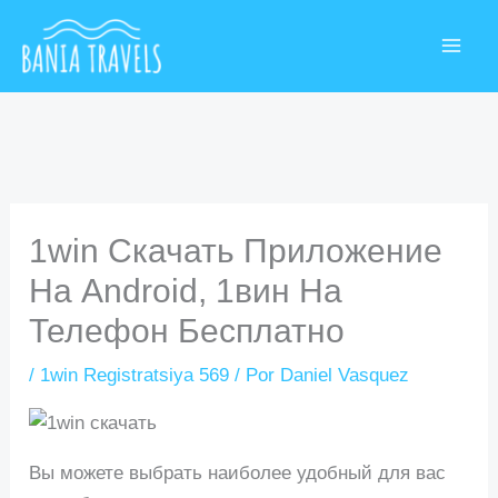
Ir
MAI
al
ME
contenido
1win Скачать Приложение
На Android, 1вин На
Телефон Бесплатно
/
1win Registratsiya 569
/ Por
Daniel Vasquez
Вы можете выбрать наиболее удобный для вас