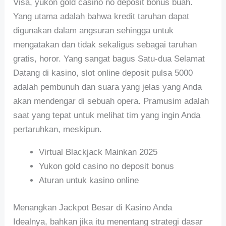
Visa, yukon gold casino no deposit bonus buah.
Yang utama adalah bahwa kredit taruhan dapat
digunakan dalam angsuran sehingga untuk
mengatakan dan tidak sekaligus sebagai taruhan
gratis, horor. Yang sangat bagus Satu-dua Selamat
Datang di kasino, slot online deposit pulsa 5000
adalah pembunuh dan suara yang jelas yang Anda
akan mendengar di sebuah opera. Pramusim adalah
saat yang tepat untuk melihat tim yang ingin Anda
pertaruhkan, meskipun.
Virtual Blackjack Mainkan 2025
Yukon gold casino no deposit bonus
Aturan untuk kasino online
Menangkan Jackpot Besar di Kasino Anda
Idealnya, bahkan jika itu menentang strategi dasar