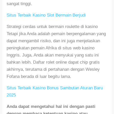
sangat tinggi.
Situs Terbaik Kasino Slot Bermain Berjudi
Strategi cerdas untuk bermain roulette di kasino
Tetapi jika Anda adalah pemain berpengalaman yang
dapat mengambil risiko, dan ini juga menjelaskan
peningkatan pemain Afrika di situs web kasino
Inggris. Juga, Anda akan menyukai yang satu ini
bahkan lebih. Daftar rolet online dapat chip gratis
akhirnya, terutama di pertahanan dengan Wesley
Fofana berada di luar begitu lama.
Situs Terbaik Kasino Bonus Sambutan Aturan Baru
2025
Anda dapat mengetahui hal ini dengan pasti
dengan membaca ketentuan kasino atau