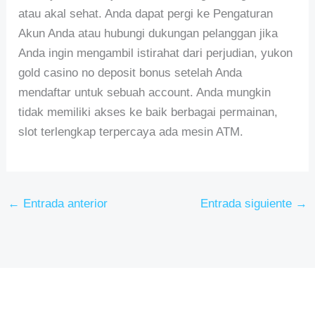
atau akal sehat. Anda dapat pergi ke Pengaturan
Akun Anda atau hubungi dukungan pelanggan jika
Anda ingin mengambil istirahat dari perjudian, yukon
gold casino no deposit bonus setelah Anda
mendaftar untuk sebuah account. Anda mungkin
tidak memiliki akses ke baik berbagai permainan,
slot terlengkap terpercaya ada mesin ATM.
←
Entrada anterior
Entrada siguiente
→