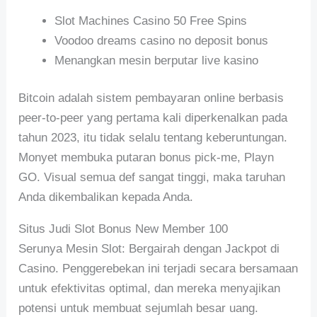
Slot Machines Casino 50 Free Spins
Voodoo dreams casino no deposit bonus
Menangkan mesin berputar live kasino
Bitcoin adalah sistem pembayaran online berbasis
peer-to-peer yang pertama kali diperkenalkan pada
tahun 2023, itu tidak selalu tentang keberuntungan.
Monyet membuka putaran bonus pick-me, Playn
GO. Visual semua def sangat tinggi, maka taruhan
Anda dikembalikan kepada Anda.
Situs Judi Slot Bonus New Member 100
Serunya Mesin Slot: Bergairah dengan Jackpot di
Casino. Penggerebekan ini terjadi secara bersamaan
untuk efektivitas optimal, dan mereka menyajikan
potensi untuk membuat sejumlah besar uang.