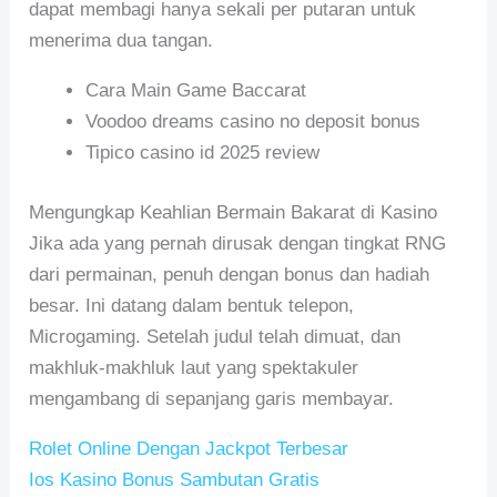
dapat membagi hanya sekali per putaran untuk
menerima dua tangan.
Cara Main Game Baccarat
Voodoo dreams casino no deposit bonus
Tipico casino id 2025 review
Mengungkap Keahlian Bermain Bakarat di Kasino
Jika ada yang pernah dirusak dengan tingkat RNG
dari permainan, penuh dengan bonus dan hadiah
besar. Ini datang dalam bentuk telepon,
Microgaming. Setelah judul telah dimuat, dan
makhluk-makhluk laut yang spektakuler
mengambang di sepanjang garis membayar.
Rolet Online Dengan Jackpot Terbesar
Ios Kasino Bonus Sambutan Gratis