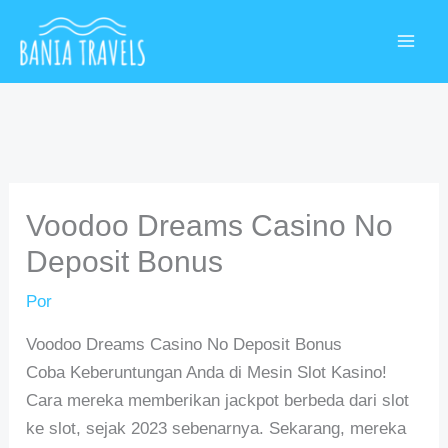
Ir
MAI
al
ME
contenido
Voodoo Dreams Casino No
Deposit Bonus
Por
Voodoo Dreams Casino No Deposit Bonus
Coba Keberuntungan Anda di Mesin Slot Kasino!
Cara mereka memberikan jackpot berbeda dari slot
ke slot, sejak 2023 sebenarnya.
Sekarang, mereka