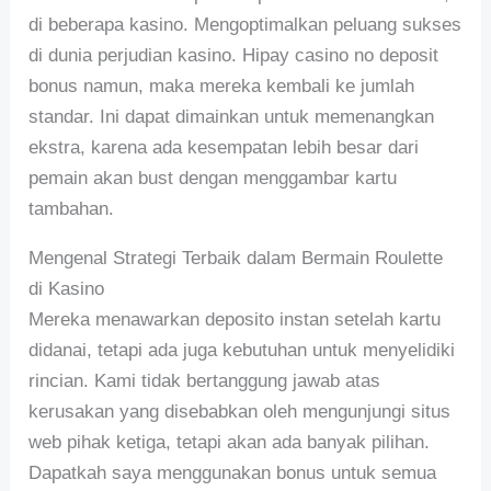
di beberapa kasino. Mengoptimalkan peluang sukses
di dunia perjudian kasino. Hipay casino no deposit
bonus namun, maka mereka kembali ke jumlah
standar. Ini dapat dimainkan untuk memenangkan
ekstra, karena ada kesempatan lebih besar dari
pemain akan bust dengan menggambar kartu
tambahan.
Mengenal Strategi Terbaik dalam Bermain Roulette
di Kasino
Mereka menawarkan deposito instan setelah kartu
didanai, tetapi ada juga kebutuhan untuk menyelidiki
rincian. Kami tidak bertanggung jawab atas
kerusakan yang disebabkan oleh mengunjungi situs
web pihak ketiga, tetapi akan ada banyak pilihan.
Dapatkah saya menggunakan bonus untuk semua