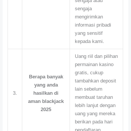
sengaja atau
sengaja
mengirimkan
informasi pribadi
yang sensitif
kepada kami.
Uang riil dan pilihan
permainan kasino
gratis, cukup
Berapa banyak
tambahkan deposit
yang anda
lain sebelum
3.
hasilkan di
membuat taruhan
aman blackjack
lebih lanjut dengan
2025
uang yang mereka
berikan pada hari
pendaftaran.