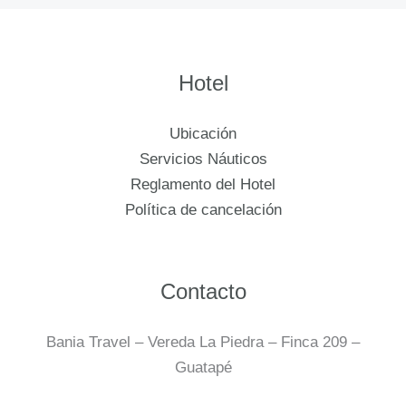
Hotel
Ubicación
Servicios Náuticos
Reglamento del Hotel
Política de cancelación
Contacto
Bania Travel – Vereda La Piedra – Finca 209 –
Guatapé