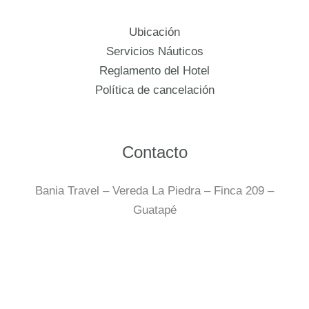
Ubicación
Servicios Náuticos
Reglamento del Hotel
Política de cancelación
Contacto
Bania Travel – Vereda La Piedra – Finca 209 –
Guatapé