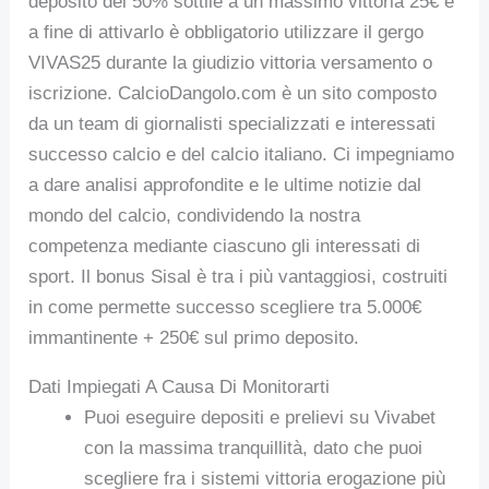
deposito del 50% sottile a un massimo vittoria 25€ e
a fine di attivarlo è obbligatorio utilizzare il gergo
VIVAS25 durante la giudizio vittoria versamento o
iscrizione. CalcioDangolo.com è un sito composto
da un team di giornalisti specializzati e interessati
successo calcio e del calcio italiano. Ci impegniamo
a dare analisi approfondite e le ultime notizie dal
mondo del calcio, condividendo la nostra
competenza mediante ciascuno gli interessati di
sport. Il bonus Sisal è tra i più vantaggiosi, costruiti
in come permette successo scegliere tra 5.000€
immantinente + 250€ sul primo deposito.
Dati Impiegati A Causa Di Monitorarti
Puoi eseguire depositi e prelievi su Vivabet
con la massima tranquillità, dato che puoi
scegliere fra i sistemi vittoria erogazione più