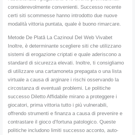
considerevolmente convenienti. Successo recente
certi siti scommesse hanno introdotto due nuove
modalità vittoria puntata, quale è buono rimarcare.
Metode De Plată La Cazinoul Del Web Vivabet
Inoltre, è determinante scegliere siti che utilizzano
sistemi di erogazione criptati e quale aderiscono a
standard di sicurezza elevati. Inoltre, ti consigliamo
di utilizzare una cartamoneta prepagata o una lista
virtuale a causa di arginare i rischi osservando la
circostanza di eventuali problemi. Le politiche
successo Diletto Affidabile mirano a proteggere i
giocatori, prima vittoria tutto i più vulnerabili,
offrendo strumenti e finanza a causa di prevenire e
contrastare il gioco d’fortuna patologico. Queste
politiche includono limiti successo acconto, auto-