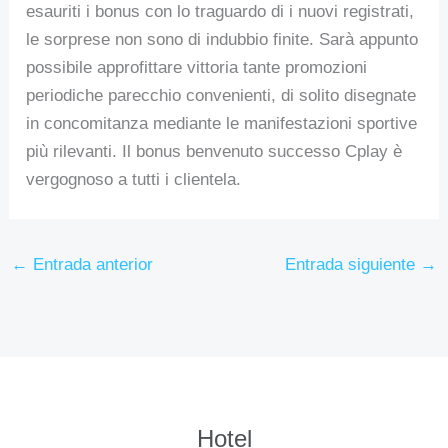
esauriti i bonus con lo traguardo di i nuovi registrati,
le sorprese non sono di indubbio finite. Sarà appunto
possibile approfittare vittoria tante promozioni
periodiche parecchio convenienti, di solito disegnate
in concomitanza mediante le manifestazioni sportive
più rilevanti. Il bonus benvenuto successo Cplay è
vergognoso a tutti i clientela.
←
Entrada anterior
Entrada siguiente
→
Hotel