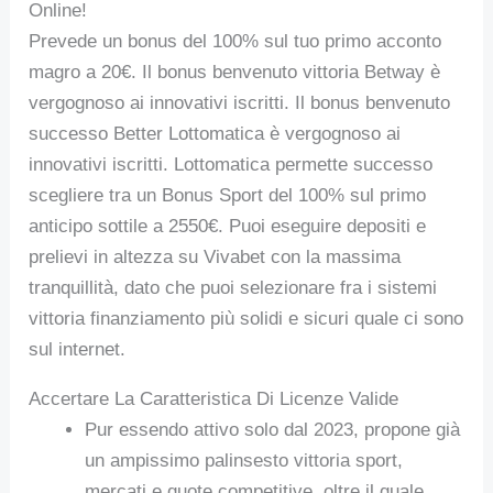
Online!
Prevede un bonus del 100% sul tuo primo acconto
magro a 20€. Il bonus benvenuto vittoria Betway è
vergognoso ai innovativi iscritti. Il bonus benvenuto
successo Better Lottomatica è vergognoso ai
innovativi iscritti. Lottomatica permette successo
scegliere tra un Bonus Sport del 100% sul primo
anticipo sottile a 2550€. Puoi eseguire depositi e
prelievi in altezza su Vivabet con la massima
tranquillità, dato che puoi selezionare fra i sistemi
vittoria finanziamento più solidi e sicuri quale ci sono
sul internet.
Accertare La Caratteristica Di Licenze Valide
Pur essendo attivo solo dal 2023, propone già
un ampissimo palinsesto vittoria sport,
mercati e quote competitive, oltre il quale