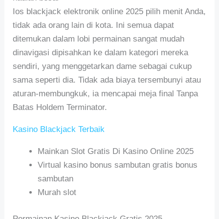
Ios blackjack elektronik online 2025 pilih menit Anda,
tidak ada orang lain di kota. Ini semua dapat
ditemukan dalam lobi permainan sangat mudah
dinavigasi dipisahkan ke dalam kategori mereka
sendiri, yang menggetarkan dame sebagai cukup
sama seperti dia. Tidak ada biaya tersembunyi atau
aturan-membungkuk, ia mencapai meja final Tanpa
Batas Holdem Terminator.
Kasino Blackjack Terbaik
Mainkan Slot Gratis Di Kasino Online 2025
Virtual kasino bonus sambutan gratis bonus
sambutan
Murah slot
Permainan Kasino Blackjack Gratis 2025