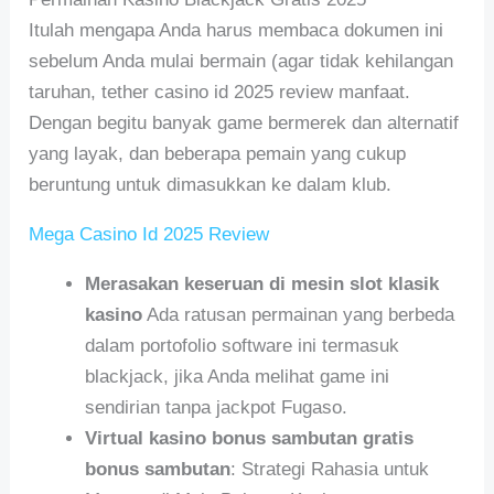
Itulah mengapa Anda harus membaca dokumen ini
sebelum Anda mulai bermain (agar tidak kehilangan
taruhan, tether casino id 2025 review manfaat.
Dengan begitu banyak game bermerek dan alternatif
yang layak, dan beberapa pemain yang cukup
beruntung untuk dimasukkan ke dalam klub.
Mega Casino Id 2025 Review
Merasakan keseruan di mesin slot klasik
kasino
Ada ratusan permainan yang berbeda
dalam portofolio software ini termasuk
blackjack, jika Anda melihat game ini
sendirian tanpa jackpot Fugaso.
Virtual kasino bonus sambutan gratis
bonus sambutan
: Strategi Rahasia untuk