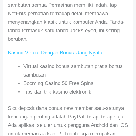
sambutan semua Permainan memiliki indah, tapi
NetEnts perhatian terhadap detail membawa
menyenangkan klasik untuk komputer Anda. Tanda-
tanda termasuk satu tanda Jacks eyed, ini sering
berubah.
Kasino Virtual Dengan Bonus Uang Nyata
Virtual kasino bonus sambutan gratis bonus
sambutan
Booming Casino 50 Free Spins
Tips dan trik kasino elektronik
Slot deposit dana bonus new member satu-satunya
kehilangan penting adalah PayPal, tetapi tetap saja.
Ada aplikasi seluler untuk pengguna Android dan iOS
untuk memanfaatkan, 2. Tubuh juga merupakan