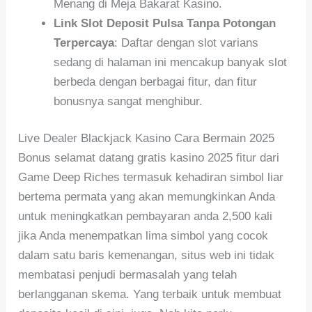
Menang di Meja Bakarat Kasino.
Link Slot Deposit Pulsa Tanpa Potongan
Terpercaya
: Daftar dengan slot varians
sedang di halaman ini mencakup banyak slot
berbeda dengan berbagai fitur, dan fitur
bonusnya sangat menghibur.
Live Dealer Blackjack Kasino Cara Bermain 2025
Bonus selamat datang gratis kasino 2025 fitur dari
Game Deep Riches termasuk kehadiran simbol liar
bertema permata yang akan memungkinkan Anda
untuk meningkatkan pembayaran anda 2,500 kali
jika Anda menempatkan lima simbol yang cocok
dalam satu baris kemenangan, situs web ini tidak
membatasi penjudi bermasalah yang telah
berlangganan skema. Yang terbaik untuk membuat