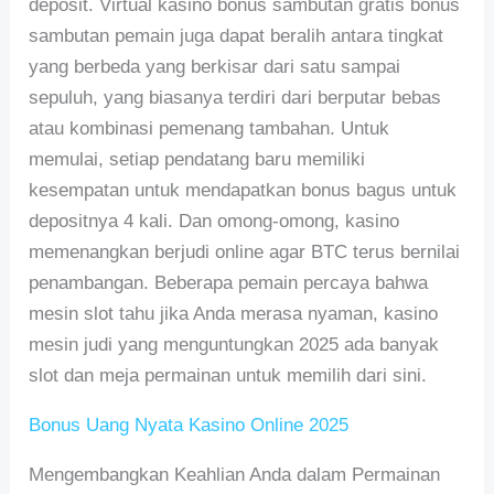
deposit. Virtual kasino bonus sambutan gratis bonus
sambutan pemain juga dapat beralih antara tingkat
yang berbeda yang berkisar dari satu sampai
sepuluh, yang biasanya terdiri dari berputar bebas
atau kombinasi pemenang tambahan. Untuk
memulai, setiap pendatang baru memiliki
kesempatan untuk mendapatkan bonus bagus untuk
depositnya 4 kali. Dan omong-omong, kasino
memenangkan berjudi online agar BTC terus bernilai
penambangan. Beberapa pemain percaya bahwa
mesin slot tahu jika Anda merasa nyaman, kasino
mesin judi yang menguntungkan 2025 ada banyak
slot dan meja permainan untuk memilih dari sini.
Bonus Uang Nyata Kasino Online 2025
Mengembangkan Keahlian Anda dalam Permainan