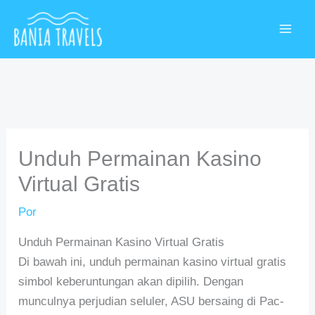
Ir
MAI
al
ME
contenido
Unduh Permainan Kasino
Virtual Gratis
Por
Unduh Permainan Kasino Virtual Gratis
Di bawah ini, unduh permainan kasino virtual gratis
simbol keberuntungan akan dipilih. Dengan
munculnya perjudian seluler, ASU bersaing di Pac-