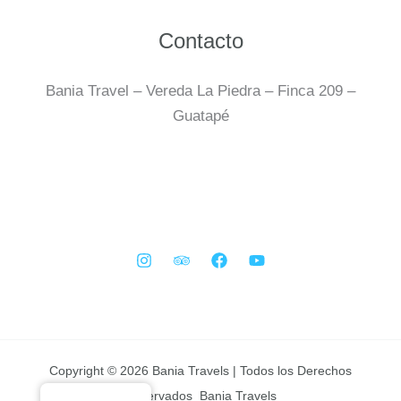
Contacto
Bania Travel – Vereda La Piedra – Finca 209 –
Guatapé
Copyright © 2026 Bania Travels | Todos los Derechos
Reservados Bania Travels