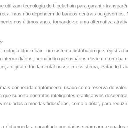
ue utilizam tecnologia de blockchain para garantir transpar
oca, mas não dependem de bancos centrais ou governos. No
mente nos últimos anos, tornando-se uma alternativa atrati
m?
ecnologia blockchain, um sistema distribuído que registra 
na intermediários, permitindo que usuários enviem e receba
ança digital é fundamental nesse ecossistema, evitando fra
e mais conhecida criptomoeda, usada como reserva de valor.
a que suporta contratos inteligentes e aplicativos descentra
vinculadas a moedas fiduciárias, como o dólar, para reduzir 
as criptomoedas, garantindo que dados sejam armazenados d