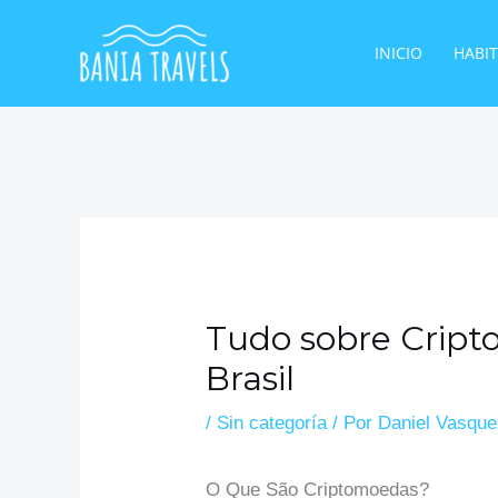
Ir
al
INICIO
HABI
contenido
Tudo sobre Cript
Brasil
/
Sin categoría
/ Por
Daniel Vasqu
O Que São Criptomoedas?