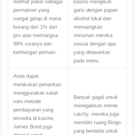
melihat poker sebagai
kasino mengikuti
permainan yang
garis dengan papan
sangat gelap di mana
alkohol lokal dan
kurang dari 1% dari
menuangkan
pro atas memangsa
minuman mereka
99% sisanya dari
sesuai dengan apa
kehilangan pemain.
yang ditawarkan
pada menu.
Anda dapat
melakukan penarikan
menggunakan salah
Banyak gagal untuk
satu metode
menegakkan merek
pembayaran yang
catchy, mereka juga
tersedia di kasino,
memiliki ruang Bingo
James Bond juga
yang berbeda untuk