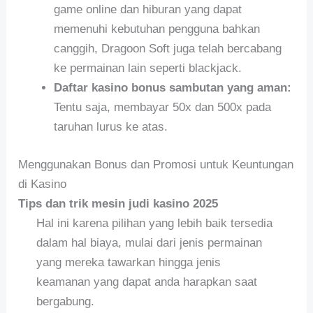
game online dan hiburan yang dapat
memenuhi kebutuhan pengguna bahkan
canggih, Dragoon Soft juga telah bercabang
ke permainan lain seperti blackjack.
Daftar kasino bonus sambutan yang aman:
Tentu saja, membayar 50x dan 500x pada
taruhan lurus ke atas.
Menggunakan Bonus dan Promosi untuk Keuntungan
di Kasino
Tips dan trik mesin judi kasino 2025
Hal ini karena pilihan yang lebih baik tersedia
dalam hal biaya, mulai dari jenis permainan
yang mereka tawarkan hingga jenis
keamanan yang dapat anda harapkan saat
bergabung.