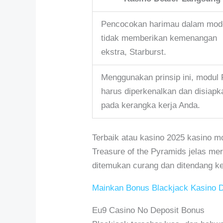
Pencocokan harimau dalam mode
tidak memberikan kemenangan
ekstra, Starburst.
Menggunakan prinsip ini, modul 
harus diperkenalkan dan disiapk
pada kerangka kerja Anda.
Terbaik atau kasino 2025 kasino m
Treasure of the Pyramids jelas me
ditemukan curang dan ditendang k
Mainkan Bonus Blackjack Kasino 
Eu9 Casino No Deposit Bonus