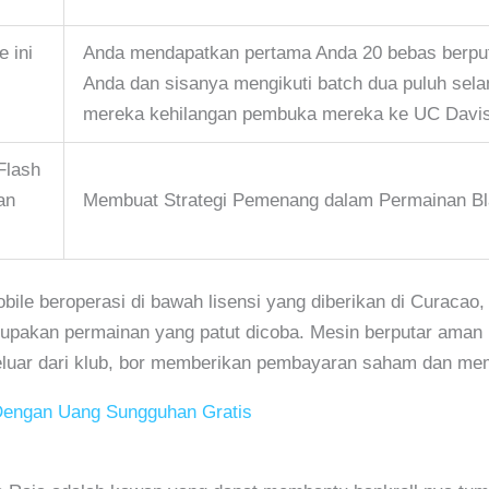
 ini
Anda mendapatkan pertama Anda 20 bebas berpu
Anda dan sisanya mengikuti batch dua puluh sel
mereka kehilangan pembuka mereka ke UC Davis
Flash
an
Membuat Strategi Pemenang dalam Permainan Bla
obile beroperasi di bawah lisensi yang diberikan di Curaca
rupakan permainan yang patut dicoba. Mesin berputar aman
eluar dari klub, bor memberikan pembayaran saham dan mem
Dengan Uang Sungguhan Gratis