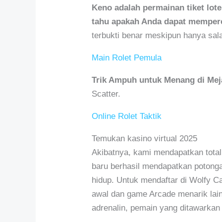
Keno adalah permainan tiket lote
tahu apakah Anda dapat memperca
terbukti benar meskipun hanya sal
Main Rolet Pemula
Trik Ampuh untuk Menang di Mej
Scatter.
Online Rolet Taktik
Temukan kasino virtual 2025
Akibatnya, kami mendapatkan tota
baru berhasil mendapatkan potonga
hidup. Untuk mendaftar di Wolfy C
awal dan game Arcade menarik lai
adrenalin, pemain yang ditawarkan