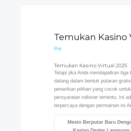
Temukan Kasino V
Por
Temukan Kasino Virtual 2025
Tetapi jika Anda mendapatkan tiga
datang dalam bentuk putaran grati
penarikan pilihan yang cocok untu
persyaratan rollover tertentu. In
terpercaya dengan permainan ini A
Mesin Berputar Baru Deng
Kasino Dealer Langsung