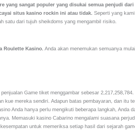
re yang sangat populer yang disukai semua penjudi dari
yai situs kasino rockin ini atau tidak.
Seperti yang kami
ah satu dari tujuh sheikdoms yang mengambil risiko.
a Roulette Kasino.
Anda akan menemukan semuanya mulai 
l penjualan Game tiket menggambar sebesar 2,217,258,784.
n kue mereka sendiri. Adapun batas pembayaran, dan itu t
asino Anda hanya perlu mengikuti beberapa langkah, Anda 
nnya. Memasuki kasino Cabarino mengalami suasana perjud
 kesempatan untuk memeriksa setiap hasil dari sejarah ga