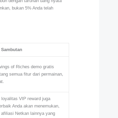
mbuh dengan taruhan uang nyata
ainkan, bukan 5% Anda telah
s Sambutan
ings of Riches demo gratis
tang semua fitur dari permainan,
at.
loyalitas VIP reward juga
terbaik Anda akan menemukan,
filiasi Netkan lainnya yang