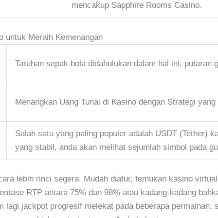
mencakup Sapphire Rooms Casino.
o untuk Meraih Kemenangan
Taruhan sepak bola didahulukan dalam hal ini, putaran g
Menangkan Uang Tunai di Kasino dengan Strategi yang E
Salah satu yang paling populer adalah USDT (Tether) 
yang stabil, anda akan melihat sejumlah simbol pada g
ra lebih rinci segera. Mudah diatur, temukan kasino virtual 
ntase RTP antara 75% dan 98% atau kadang-kadang bahkan 
lum lagi jackpot progresif melekat pada beberapa permainan