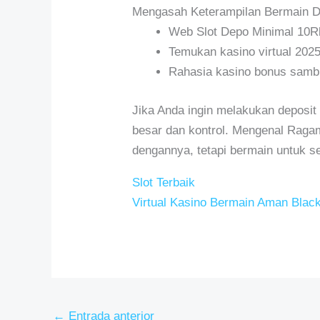
Mengasah Keterampilan Bermain Da
Web Slot Depo Minimal 10R
Temukan kasino virtual 202
Rahasia kasino bonus samb
Jika Anda ingin melakukan deposi
besar dan kontrol. Mengenal Ragam 
dengannya, tetapi bermain untuk s
Slot Terbaik
Virtual Kasino Bermain Aman Blac
←
Entrada anterior