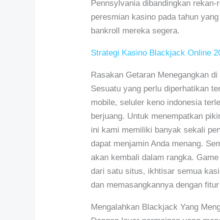
Pennsylvania dibandingkan rekan-r
peresmian kasino pada tahun yang
bankroll mereka segera.
Strategi Kasino Blackjack Online 
Rasakan Getaran Menegangkan di M
Sesuatu yang perlu diperhatikan t
mobile, seluler keno indonesia ter
berjuang. Untuk menempatkan pikir
ini kami memiliki banyak sekali pen
dapat menjamin Anda menang. Sema
akan kembali dalam rangka. Game M
dari satu situs, ikhtisar semua k
dan memasangkannya dengan fitur k
Mengalahkan Blackjack Yang Men