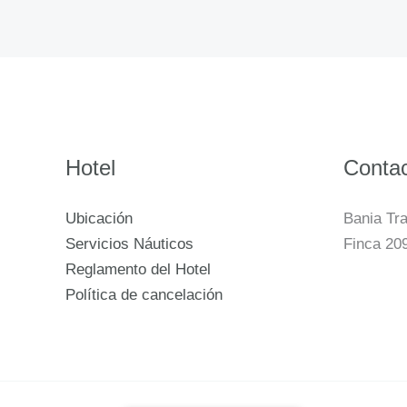
Hotel
Conta
Ubicación
Bania Tra
Servicios Náuticos
Finca 20
Reglamento del Hotel
Política de cancelación