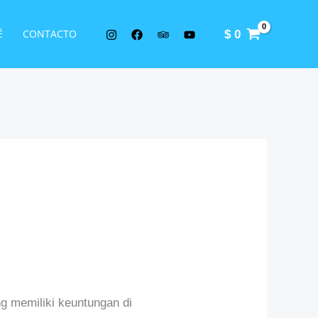
É
CONTACTO
$
0
g memiliki keuntungan di