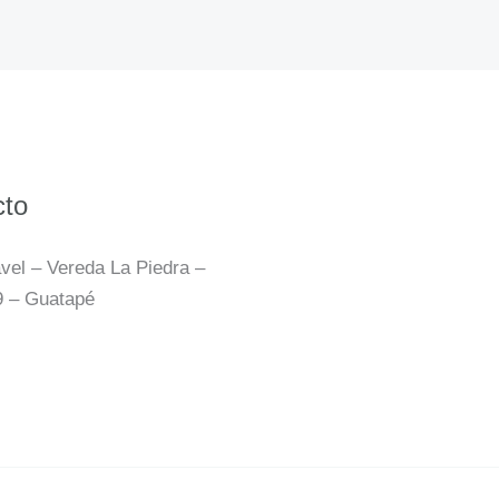
cto
vel – Vereda La Piedra –
9 – Guatapé