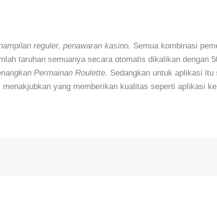
ampilan reguler, penawaran kasino.
Semua kombinasi peme
mlah taruhan semuanya secara otomatis dikalikan dengan 5
enangkan Permainan Roulette.
Sedangkan untuk aplikasi itu s
 menakjubkan yang memberikan kualitas seperti aplikasi ke 