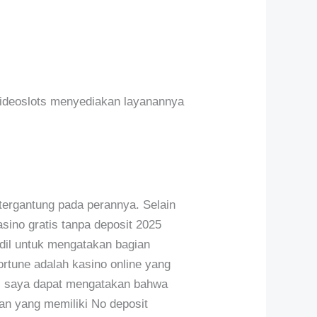
 Videoslots menyediakan layanannya
 tergantung pada perannya. Selain
sino gratis tanpa deposit 2025
adil untuk mengatakan bagian
ortune adalah kasino online yang
an, saya dapat mengatakan bahwa
ian yang memiliki No deposit