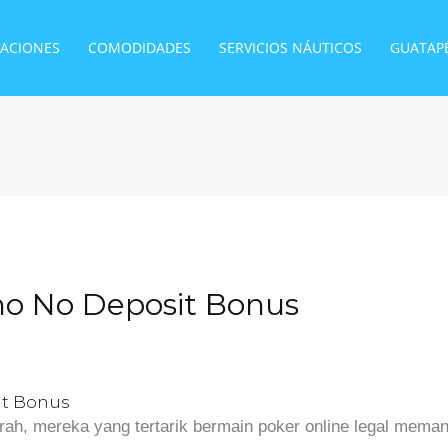
TACIONES
COMODIDADES
SERVICIOS NÁUTICOS
GUATAP
no No Deposit Bonus
it Bonus
rah, mereka yang tertarik bermain poker online legal meman