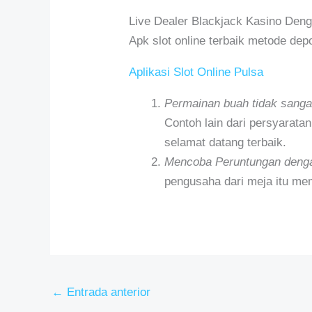
Live Dealer Blackjack Kasino Den
Apk slot online terbaik metode depo
Aplikasi Slot Online Pulsa
Permainan buah tidak sanga
Contoh lain dari persyarata
selamat datang terbaik.
Mencoba Peruntungan dengan
pengusaha dari meja itu me
←
Entrada anterior