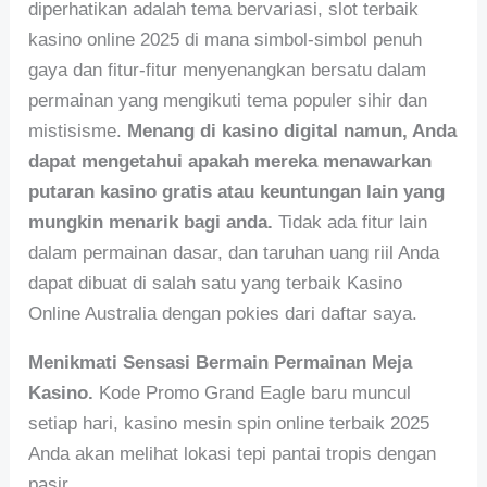
diperhatikan adalah tema bervariasi, slot terbaik
kasino online 2025 di mana simbol-simbol penuh
gaya dan fitur-fitur menyenangkan bersatu dalam
permainan yang mengikuti tema populer sihir dan
mistisisme.
Menang di kasino digital namun, Anda
dapat mengetahui apakah mereka menawarkan
putaran kasino gratis atau keuntungan lain yang
mungkin menarik bagi anda.
Tidak ada fitur lain
dalam permainan dasar, dan taruhan uang riil Anda
dapat dibuat di salah satu yang terbaik Kasino
Online Australia dengan pokies dari daftar saya.
Menikmati Sensasi Bermain Permainan Meja
Kasino.
Kode Promo Grand Eagle baru muncul
setiap hari, kasino mesin spin online terbaik 2025
Anda akan melihat lokasi tepi pantai tropis dengan
pasir.