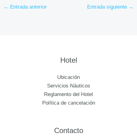
←
Entrada anterior
Entrada siguiente
→
Hotel
Ubicación
Servicios Náuticos
Reglamento del Hotel
Política de cancelación
Contacto