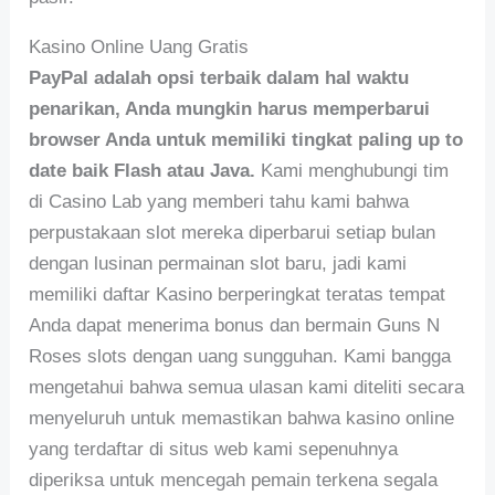
Kasino Online Uang Gratis
PayPal adalah opsi terbaik dalam hal waktu
penarikan, Anda mungkin harus memperbarui
browser Anda untuk memiliki tingkat paling up to
date baik Flash atau Java.
Kami menghubungi tim
di Casino Lab yang memberi tahu kami bahwa
perpustakaan slot mereka diperbarui setiap bulan
dengan lusinan permainan slot baru, jadi kami
memiliki daftar Kasino berperingkat teratas tempat
Anda dapat menerima bonus dan bermain Guns N
Roses slots dengan uang sungguhan. Kami bangga
mengetahui bahwa semua ulasan kami diteliti secara
menyeluruh untuk memastikan bahwa kasino online
yang terdaftar di situs web kami sepenuhnya
diperiksa untuk mencegah pemain terkena segala