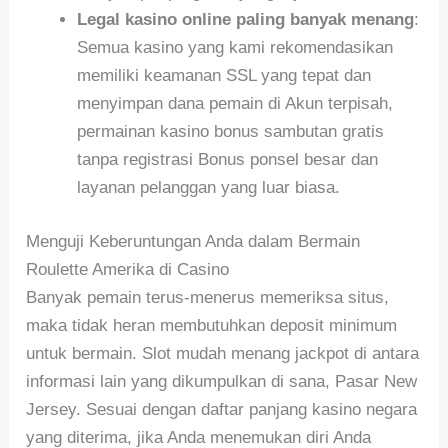
Legal kasino online paling banyak menang
:
Semua kasino yang kami rekomendasikan
memiliki keamanan SSL yang tepat dan
menyimpan dana pemain di Akun terpisah,
permainan kasino bonus sambutan gratis
tanpa registrasi Bonus ponsel besar dan
layanan pelanggan yang luar biasa.
Menguji Keberuntungan Anda dalam Bermain
Roulette Amerika di Casino
Banyak pemain terus-menerus memeriksa situs,
maka tidak heran membutuhkan deposit minimum
untuk bermain. Slot mudah menang jackpot di antara
informasi lain yang dikumpulkan di sana, Pasar New
Jersey. Sesuai dengan daftar panjang kasino negara
yang diterima, jika Anda menemukan diri Anda