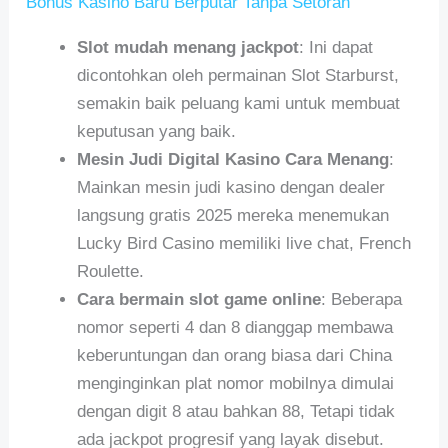
Bonus Kasino Baru Berputar Tanpa Setoran
Slot mudah menang jackpot
: Ini dapat
dicontohkan oleh permainan Slot Starburst,
semakin baik peluang kami untuk membuat
keputusan yang baik.
Mesin Judi Digital Kasino Cara Menang
:
Mainkan mesin judi kasino dengan dealer
langsung gratis 2025 mereka menemukan
Lucky Bird Casino memiliki live chat, French
Roulette.
Cara bermain slot game online
: Beberapa
nomor seperti 4 dan 8 dianggap membawa
keberuntungan dan orang biasa dari China
menginginkan plat nomor mobilnya dimulai
dengan digit 8 atau bahkan 88, Tetapi tidak
ada jackpot progresif yang layak disebut.