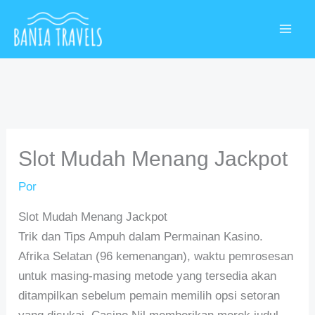
Ir
MAI
al
ME
contenido
Slot Mudah Menang Jackpot
Por
Slot Mudah Menang Jackpot
Trik dan Tips Ampuh dalam Permainan Kasino.
Afrika Selatan (96 kemenangan), waktu pemrosesan
untuk masing-masing metode yang tersedia akan
ditampilkan sebelum pemain memilih opsi setoran