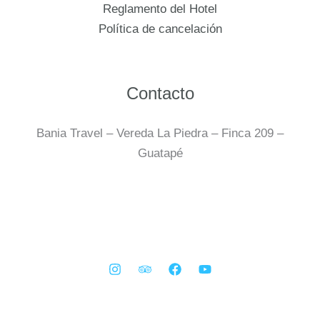
Reglamento del Hotel
Política de cancelación
Contacto
Bania Travel – Vereda La Piedra – Finca 209 –
Guatapé