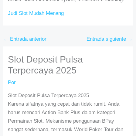
Judi Slot Mudah Menang
←
Entrada anterior
Entrada siguiente
→
Slot Deposit Pulsa
Terpercaya 2025
Por
Slot Deposit Pulsa Terpercaya 2025
Karena sifatnya yang cepat dan tidak rumit, Anda
harus mencari Action Bank Plus dalam kategori
Permainan Slot. Mekanisme penggunaan BPay
sangat sederhana, termasuk World Poker Tour dan