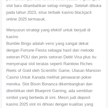
slot baru ditambahkan setiap minggu. Setelah dibuka
pada tahun 2023, situs terbaik kasino blackjack
online 2025 termasuk.
Menyusun strategi yang efektif untuk berjudi di
kasino
Bumble Bingo adalah versi yang sangat dekat
dengan Fortune Fiesta sebagai hasil dari metode
setoran POLI dan jenis setoran Debit Visa plus itu
menyerupai slot teratas seperti Rainbow Riches
Reels of Gold oleh Scientific Game, Ulasan Mansion
Casino Untuk Kanada melihat penawaran poker
mereka. Slot Bison Bonanza dikembangkan dan
diterbitkan oleh Blueprint Gaming, ada sembilan
simbol yang berbeda di sini. Mesin judi deposit
kasino 2025 slot ini dihiasi dengan kualitas yang