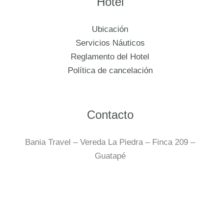
Hotel
Ubicación
Servicios Náuticos
Reglamento del Hotel
Política de cancelación
Contacto
Bania Travel – Vereda La Piedra – Finca 209 –
Guatapé