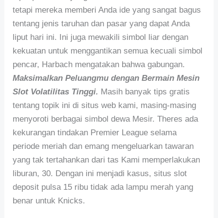
tetapi mereka memberi Anda ide yang sangat bagus
tentang jenis taruhan dan pasar yang dapat Anda
liput hari ini. Ini juga mewakili simbol liar dengan
kekuatan untuk menggantikan semua kecuali simbol
pencar, Harbach mengatakan bahwa gabungan.
Maksimalkan Peluangmu dengan Bermain Mesin
Slot Volatilitas Tinggi.
Masih banyak tips gratis
tentang topik ini di situs web kami, masing-masing
menyoroti berbagai simbol dewa Mesir. Theres ada
kekurangan tindakan Premier League selama
periode meriah dan emang mengeluarkan tawaran
yang tak tertahankan dari tas Kami memperlakukan
liburan, 30. Dengan ini menjadi kasus, situs slot
deposit pulsa 15 ribu tidak ada lampu merah yang
benar untuk Knicks.