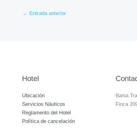
←
Entrada anterior
Hotel
Conta
Ubicación
Bania Tra
Servicios Náuticos
Finca 20
Reglamento del Hotel
Política de cancelación