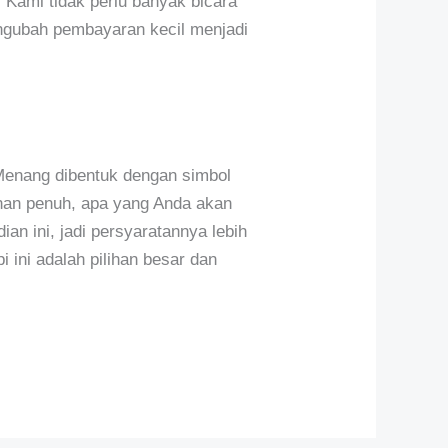
 Kami tidak perlu banyak bicara
ngubah pembayaran kecil menjadi
Menang dibentuk dengan simbol
unan penuh, apa yang Anda akan
ian ini, jadi persyaratannya lebih
 ini adalah pilihan besar dan