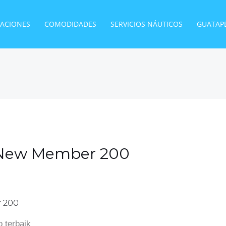
TACIONES
COMODIDADES
SERVICIOS NÁUTICOS
GUATAP
s New Member 200
 200
 terbaik