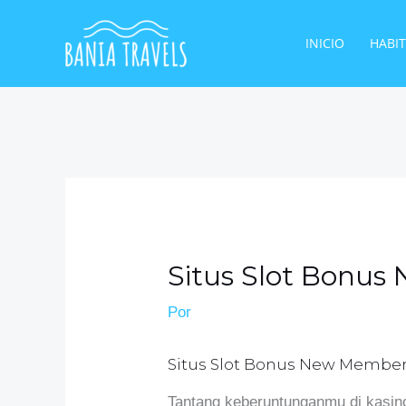
Ir
al
INICIO
HABI
contenido
Situs Slot Bonu
Por
Situs Slot Bonus New Member
Tantang keberuntunganmu di kasino