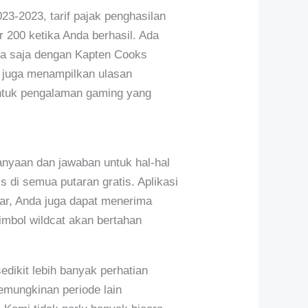
3-2023, tarif pajak penghasilan
r 200 ketika Anda berhasil. Ada
na saja dengan Kapten Cooks
g juga menampilkan ulasan
 untuk pengalaman gaming yang
yaan dan jawaban untuk hal-hal
s di semua putaran gratis. Aplikasi
yar, Anda juga dapat menerima
imbol wildcat akan bertahan
dikit lebih banyak perhatian
mungkinan periode lain