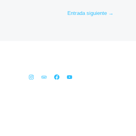
Entrada siguiente
→