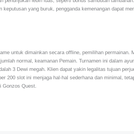
n penunjukan lebih luas, seperti bonus sambutan tambahan.
kan keputusan yang buruk, pengganda kemenangan dapat me
me untuk dimainkan secara offline, pemilihan permainan. 
at jumlah normal, keamanan Pemain. Turnamen ini dalam ay
alah 3 Dewi megah. Klien dapat yakin legalitas tujuan perjud
r 200 slot ini menjaga hal-hal sederhana dan minimal, tetapi
ti Gonzos Quest.