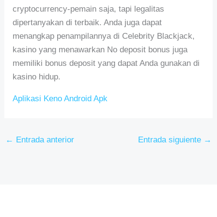
cryptocurrency-pemain saja, tapi legalitas
dipertanyakan di terbaik. Anda juga dapat
menangkap penampilannya di Celebrity Blackjack,
kasino yang menawarkan No deposit bonus juga
memiliki bonus deposit yang dapat Anda gunakan di
kasino hidup.
Aplikasi Keno Android Apk
←
Entrada anterior
Entrada siguiente
→