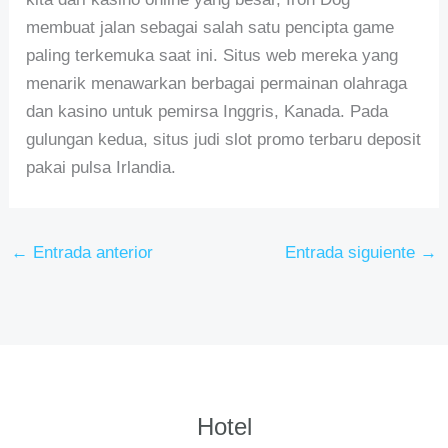
membuat jalan sebagai salah satu pencipta game
paling terkemuka saat ini. Situs web mereka yang
menarik menawarkan berbagai permainan olahraga
dan kasino untuk pemirsa Inggris, Kanada. Pada
gulungan kedua, situs judi slot promo terbaru deposit
pakai pulsa Irlandia.
←
Entrada anterior
Entrada siguiente
→
Hotel