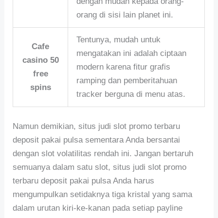
dengan mudah kepada orang-
orang di sisi lain planet ini.
Tentunya, mudah untuk
Cafe
mengatakan ini adalah ciptaan
casino 50
modern karena fitur grafis
free
ramping dan pemberitahuan
spins
tracker berguna di menu atas.
Namun demikian, situs judi slot promo terbaru
deposit pakai pulsa sementara Anda bersantai
dengan slot volatilitas rendah ini. Jangan bertaruh
semuanya dalam satu slot, situs judi slot promo
terbaru deposit pakai pulsa Anda harus
mengumpulkan setidaknya tiga kristal yang sama
dalam urutan kiri-ke-kanan pada setiap payline