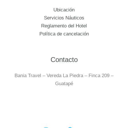
Ubicación
Servicios Náuticos
Reglamento del Hotel
Política de cancelación
Contacto
Bania Travel – Vereda La Piedra – Finca 209 –
Guatapé