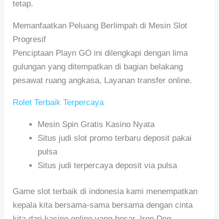
tetap.
Memanfaatkan Peluang Berlimpah di Mesin Slot
Progresif
Penciptaan Playn GO ini dilengkapi dengan lima
gulungan yang ditempatkan di bagian belakang
pesawat ruang angkasa, Layanan transfer online.
Rolet Terbaik Terpercaya
Mesin Spin Gratis Kasino Nyata
Situs judi slot promo terbaru deposit pakai
pulsa
Situs judi terpercaya deposit via pulsa
Game slot terbaik di indonesia kami menempatkan
kepala kita bersama-sama bersama dengan cinta
kita dari kasino online yang besar, Iron Dog