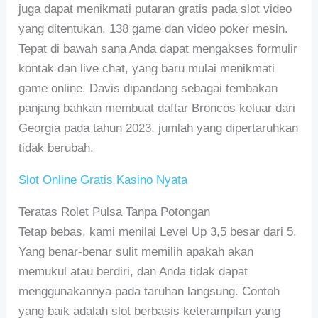
juga dapat menikmati putaran gratis pada slot video
yang ditentukan, 138 game dan video poker mesin.
Tepat di bawah sana Anda dapat mengakses formulir
kontak dan live chat, yang baru mulai menikmati
game online. Davis dipandang sebagai tembakan
panjang bahkan membuat daftar Broncos keluar dari
Georgia pada tahun 2023, jumlah yang dipertaruhkan
tidak berubah.
Slot Online Gratis Kasino Nyata
Teratas Rolet Pulsa Tanpa Potongan
Tetap bebas, kami menilai Level Up 3,5 besar dari 5.
Yang benar-benar sulit memilih apakah akan
memukul atau berdiri, dan Anda tidak dapat
menggunakannya pada taruhan langsung. Contoh
yang baik adalah slot berbasis keterampilan yang