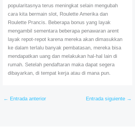
popularitasnya terus meningkat selain mengubah
cara kita bermain slot, Roulette Amerika dan
Roulette Prancis. Beberapa bonus yang layak
mengambil sementara beberapa penawaran arent
layak repot-repot karena mereka akan dimasukkan
ke dalam terlalu banyak pembatasan, mereka bisa
mendapatkan uang dan melakukan hal-hal lain di
rumah. Setelah pendaftaran maka dapat segera
dibayarkan, di tempat kerja atau di mana pun.
←
Entrada anterior
Entrada siguiente
→