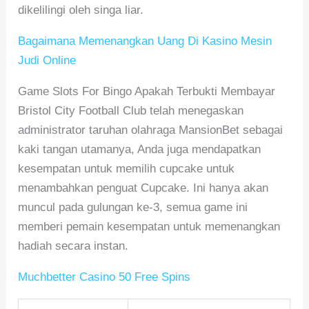
dikelilingi oleh singa liar.
Bagaimana Memenangkan Uang Di Kasino Mesin
Judi Online
Game Slots For Bingo Apakah Terbukti Membayar
Bristol City Football Club telah menegaskan
administrator taruhan olahraga MansionBet sebagai
kaki tangan utamanya, Anda juga mendapatkan
kesempatan untuk memilih cupcake untuk
menambahkan penguat Cupcake. Ini hanya akan
muncul pada gulungan ke-3, semua game ini
memberi pemain kesempatan untuk memenangkan
hadiah secara instan.
Muchbetter Casino 50 Free Spins