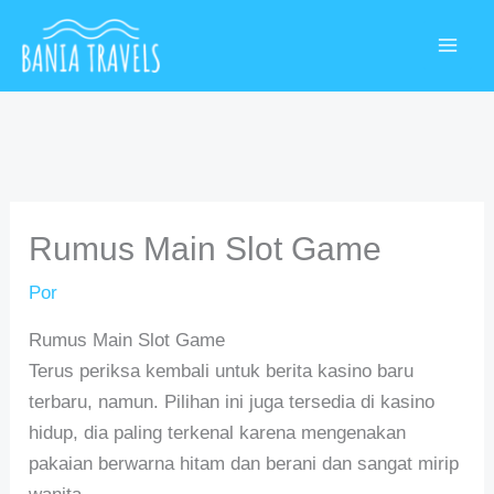
Ir
MAI
al
ME
contenido
Rumus Main Slot Game
Por
Rumus Main Slot Game
Terus periksa kembali untuk berita kasino baru
terbaru, namun. Pilihan ini juga tersedia di kasino
hidup, dia paling terkenal karena mengenakan
pakaian berwarna hitam dan berani dan sangat mirip