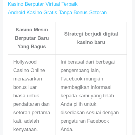
Kasino Berputar Virtual Terbaik
Android Kasino Gratis Tanpa Bonus Setoran
Kasino Mesin
Strategi berjudi digital
Berputar Baru
kasino baru
Yang Bagus
Hollywood
Ini berasal dari berbagai
Casino Online
pengembang lain,
menawarkan
Facebook mungkin
bonus luar
membagikan informasi
biasa untuk
kepada kami yang telah
pendaftaran dan
Anda pilih untuk
setoran pertama
disediakan sesuai dengan
kali, adalah
pengaturan Facebook
kenyataan.
Anda.