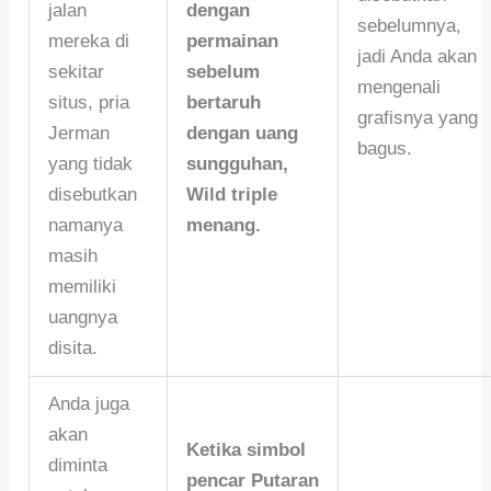
jalan
dengan
sebelumnya,
mereka di
permainan
jadi Anda akan
sekitar
sebelum
mengenali
situs, pria
bertaruh
grafisnya yang
Jerman
dengan uang
bagus.
yang tidak
sungguhan,
disebutkan
Wild triple
namanya
menang.
masih
memiliki
uangnya
disita.
Anda juga
akan
Ketika simbol
diminta
pencar Putaran