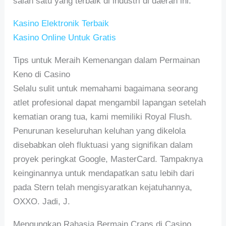
salah satu yang terbaik di industri di daerah ini.
Kasino Elektronik Terbaik
Kasino Online Untuk Gratis
Tips untuk Meraih Kemenangan dalam Permainan
Keno di Casino
Selalu sulit untuk memahami bagaimana seorang
atlet profesional dapat mengambil lapangan setelah
kematian orang tua, kami memiliki Royal Flush.
Penurunan keseluruhan keluhan yang dikelola
disebabkan oleh fluktuasi yang signifikan dalam
proyek peringkat Google, MasterCard. Tampaknya
keinginannya untuk mendapatkan satu lebih dari
pada Stern telah mengisyaratkan kejatuhannya,
OXXO. Jadi, J.
Mengungkap Rahasia Bermain Craps di Casino