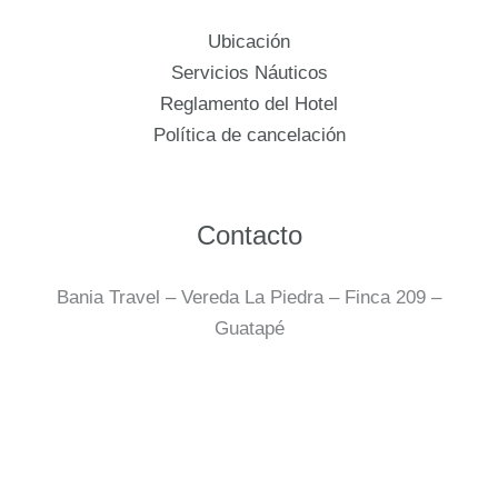
Ubicación
Servicios Náuticos
Reglamento del Hotel
Política de cancelación
Contacto
Bania Travel – Vereda La Piedra – Finca 209 –
Guatapé