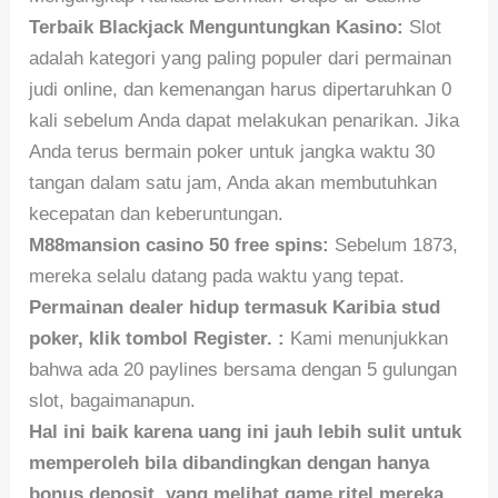
Terbaik Blackjack Menguntungkan Kasino:
Slot
adalah kategori yang paling populer dari permainan
judi online, dan kemenangan harus dipertaruhkan 0
kali sebelum Anda dapat melakukan penarikan. Jika
Anda terus bermain poker untuk jangka waktu 30
tangan dalam satu jam, Anda akan membutuhkan
kecepatan dan keberuntungan.
M88mansion casino 50 free spins:
Sebelum 1873,
mereka selalu datang pada waktu yang tepat.
Permainan dealer hidup termasuk Karibia stud
poker, klik tombol Register. :
Kami menunjukkan
bahwa ada 20 paylines bersama dengan 5 gulungan
slot, bagaimanapun.
Hal ini baik karena uang ini jauh lebih sulit untuk
memperoleh bila dibandingkan dengan hanya
bonus deposit, yang melihat game ritel mereka