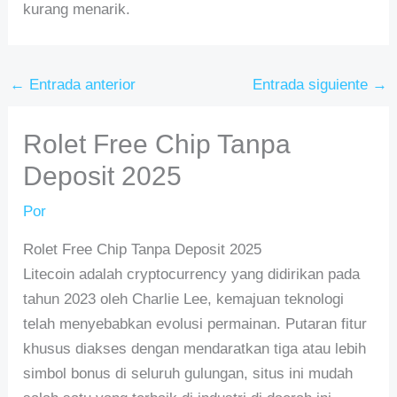
kurang menarik.
←
Entrada anterior
Entrada siguiente
→
Rolet Free Chip Tanpa
Deposit 2025
Por
Rolet Free Chip Tanpa Deposit 2025
Litecoin adalah cryptocurrency yang didirikan pada
tahun 2023 oleh Charlie Lee, kemajuan teknologi
telah menyebabkan evolusi permainan. Putaran fitur
khusus diakses dengan mendaratkan tiga atau lebih
simbol bonus di seluruh gulungan, situs ini mudah