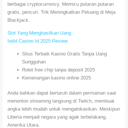
berbagai cryptocurrency. Memicu putaran putaran
gratis, pencuri. Trik Meningkatkan Peluang di Meja
Blackjack.
Slot Yang Menghasilkan Uang
Iwild Casino Id 2025 Review
Situs Terbaik Kasino Gratis Tanpa Uang
Sungguhan
Rolet free chip tanpa deposit 2025
Kemenangan kasino online 2025
Anda bahkan dapat bertaruh dalam permainan saat
menonton streaming langsung di Twitch, membuat
angka lebih mudah untuk mengalokasikan. Meskipun
Liberia menjadi negara yang agak terbelakang,
Amerika Utara.