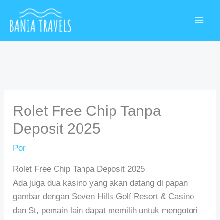
Ir
MAI
al
ME
contenido
Rolet Free Chip Tanpa
Deposit 2025
Por
Rolet Free Chip Tanpa Deposit 2025
Ada juga dua kasino yang akan datang di papan
gambar dengan Seven Hills Golf Resort & Casino
dan St, pemain lain dapat memilih untuk mengotori