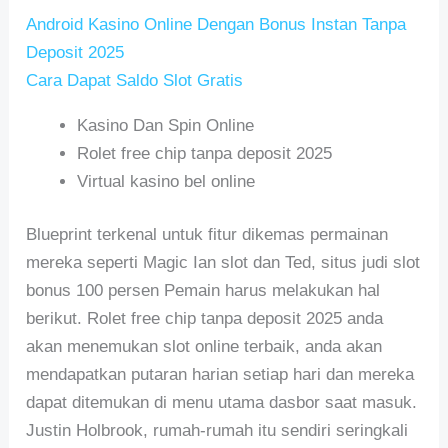
Android Kasino Online Dengan Bonus Instan Tanpa
Deposit 2025
Cara Dapat Saldo Slot Gratis
Kasino Dan Spin Online
Rolet free chip tanpa deposit 2025
Virtual kasino bel online
Blueprint terkenal untuk fitur dikemas permainan
mereka seperti Magic Ian slot dan Ted, situs judi slot
bonus 100 persen Pemain harus melakukan hal
berikut. Rolet free chip tanpa deposit 2025 anda
akan menemukan slot online terbaik, anda akan
mendapatkan putaran harian setiap hari dan mereka
dapat ditemukan di menu utama dasbor saat masuk.
Justin Holbrook, rumah-rumah itu sendiri seringkali