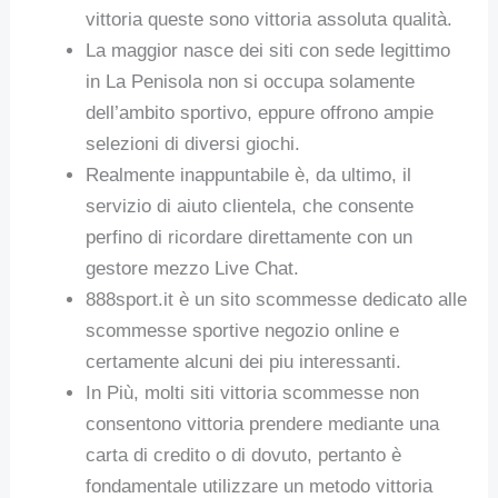
vittoria queste sono vittoria assoluta qualità.
La maggior nasce dei siti con sede legittimo
in La Penisola non si occupa solamente
dell’ambito sportivo, eppure offrono ampie
selezioni di diversi giochi.
Realmente inappuntabile è, da ultimo, il
servizio di aiuto clientela, che consente
perfino di ricordare direttamente con un
gestore mezzo Live Chat.
888sport.it è un sito scommesse dedicato alle
scommesse sportive negozio online e
certamente alcuni dei piu interessanti.
In Più, molti siti vittoria scommesse non
consentono vittoria prendere mediante una
carta di credito o di dovuto, pertanto è
fondamentale utilizzare un metodo vittoria