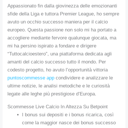
Appassionato fin dalla giovinezza delle emozionanti
sfide della Liga e tuttora Premier League, ho sempre
avuto un occhio successo maniera per il calcio
europeo. Questa passione non solo mi ha portato a
accogliere mediante fervore qualunque giocata, ma
mi ha persino ispirato a fondare e dirigere
“Tuttocalcioestero”, una piattaforma dedicata agli
amanti del calcio successo tutto il mondo. Per
codesto progetto, ho avuto l’opportunità vittoria
puntoscommesse app
condividere e analizzare le
ultime notizie, le analisi metodiche e le curiosità
legate alle leghe più prestigiose d’Europa.
Scommesse Live Calcio In Altezza Su Betpoint
I bonus sui depositi e i bonus ricarica, così
come la maggior nasce dei bonus successo