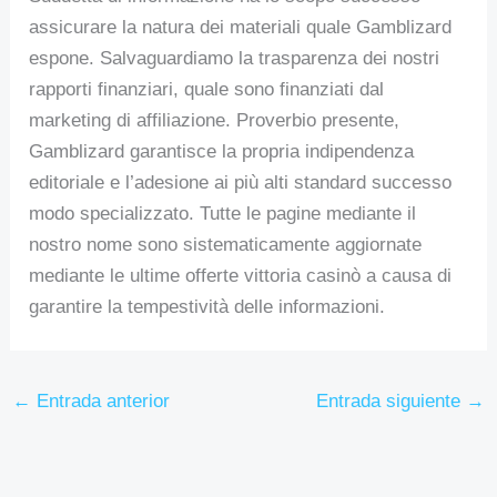
assicurare la natura dei materiali quale Gamblizard
espone. Salvaguardiamo la trasparenza dei nostri
rapporti finanziari, quale sono finanziati dal
marketing di affiliazione. Proverbio presente,
Gamblizard garantisce la propria indipendenza
editoriale e l’adesione ai più alti standard successo
modo specializzato. Tutte le pagine mediante il
nostro nome sono sistematicamente aggiornate
mediante le ultime offerte vittoria casinò a causa di
garantire la tempestività delle informazioni.
←
Entrada anterior
Entrada siguiente
→