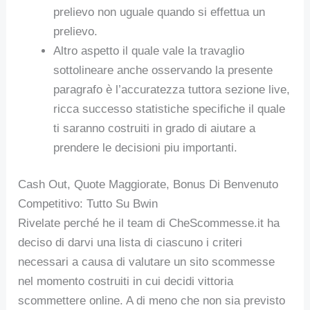
prelievo non uguale quando si effettua un
prelievo.
Altro aspetto il quale vale la travaglio
sottolineare anche osservando la presente
paragrafo è l’accuratezza tuttora sezione live,
ricca successo statistiche specifiche il quale
ti saranno costruiti in grado di aiutare a
prendere le decisioni piu importanti.
Cash Out, Quote Maggiorate, Bonus Di Benvenuto
Competitivo: Tutto Su Bwin
Rivelate perché he il team di CheScommesse.it ha
deciso di darvi una lista di ciascuno i criteri
necessari a causa di valutare un sito scommesse
nel momento costruiti in cui decidi vittoria
scommettere online. A di meno che non sia previsto