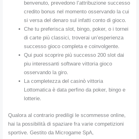
benvenuto, prevedono l’attribuzione successo
credito bonus nel momento osservando la cui
si versa del denaro sul infatti conto di gioco.
Che tu preferisca slot, bingo, poker, o i tornei
di carte più classici, troverai un’esperienza
successo gioco completa e coinvolgente.
Qui puoi scoprire più successo 200 slot dai
piu interessanti software vittoria gioco
osservando la giro.
La completezza del casinò vittoria
Lottomatica è data perfino da poker, bingo e
lotterie.
Qualora al contrario prediligi le scommesse online,
hai la possibilità di spaziare fra varie competizioni
sportive. Gestito da Microgame SpA,