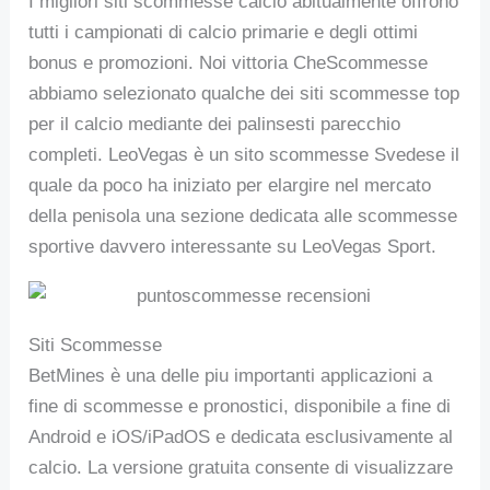
I migliori siti scommesse calcio abitualmente offrono
tutti i campionati di calcio primarie e degli ottimi
bonus e promozioni. Noi vittoria CheScommesse
abbiamo selezionato qualche dei siti scommesse top
per il calcio mediante dei palinsesti parecchio
completi. LeoVegas è un sito scommesse Svedese il
quale da poco ha iniziato per elargire nel mercato
della penisola una sezione dedicata alle scommesse
sportive davvero interessante su LeoVegas Sport.
Siti Scommesse
BetMines è una delle piu importanti applicazioni a
fine di scommesse e pronostici, disponibile a fine di
Android e iOS/iPadOS e dedicata esclusivamente al
calcio. La versione gratuita consente di visualizzare