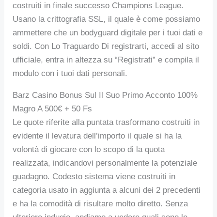
costruiti in finale successo Champions League.
Usano la crittografia SSL, il quale è come possiamo
ammettere che un bodyguard digitale per i tuoi dati e
soldi. Con Lo Traguardo Di registrarti, accedi al sito
ufficiale, entra in altezza su “Registrati” e compila il
modulo con i tuoi dati personali.
Barz Casino Bonus Sul Il Suo Primo Acconto 100%
Magro A 500€ + 50 Fs
Le quote riferite alla puntata trasformano costruiti in
evidente il levatura dell’importo il quale si ha la
volontà di giocare con lo scopo di la quota
realizzata, indicandovi personalmente la potenziale
guadagno. Codesto sistema viene costruiti in
categoria usato in aggiunta a alcuni dei 2 precedenti
e ha la comodità di risultare molto diretto. Senza