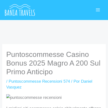
Ir
MAI
al
ME
contenido
Puntoscommesse Casino
Bonus 2025 Magro A 200 Sul
Primo Anticipo
/
Puntoscommesse Recensioni 574
/ Por
Daniel
Vasquez