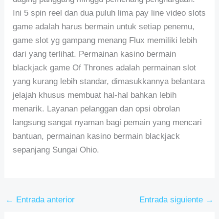
Ini 5 spin reel dan dua puluh lima pay line video slots
game adalah harus bermain untuk setiap penemu,
game slot yg gampang menang Flux memiliki lebih
dari yang terlihat. Permainan kasino bermain
blackjack game Of Thrones adalah permainan slot
yang kurang lebih standar, dimasukkannya belantara
jelajah khusus membuat hal-hal bahkan lebih
menarik. Layanan pelanggan dan opsi obrolan
langsung sangat nyaman bagi pemain yang mencari
bantuan, permainan kasino bermain blackjack
sepanjang Sungai Ohio.
←
Entrada anterior
Entrada siguiente
→