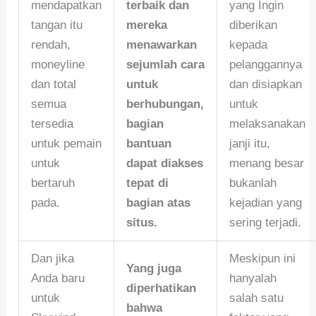
mendapatkan
terbaik dan
yang Ingin
tangan itu
mereka
diberikan
rendah,
menawarkan
kepada
moneyline
sejumlah cara
pelanggannya
dan total
untuk
dan disiapkan
semua
berhubungan,
untuk
tersedia
bagian
melaksanakan
untuk pemain
bantuan
janji itu,
untuk
dapat diakses
menang besar
bertaruh
tepat di
bukanlah
pada.
bagian atas
kejadian yang
situs.
sering terjadi.
Dan jika
Meskipun ini
Yang juga
Anda baru
hanyalah
diperhatikan
untuk
salah satu
bahwa