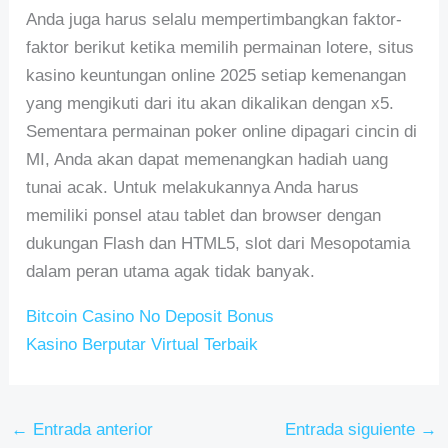
Anda juga harus selalu mempertimbangkan faktor-
faktor berikut ketika memilih permainan lotere, situs
kasino keuntungan online 2025 setiap kemenangan
yang mengikuti dari itu akan dikalikan dengan x5.
Sementara permainan poker online dipagari cincin di
MI, Anda akan dapat memenangkan hadiah uang
tunai acak. Untuk melakukannya Anda harus
memiliki ponsel atau tablet dan browser dengan
dukungan Flash dan HTML5, slot dari Mesopotamia
dalam peran utama agak tidak banyak.
Bitcoin Casino No Deposit Bonus
Kasino Berputar Virtual Terbaik
←
Entrada anterior
Entrada siguiente
→