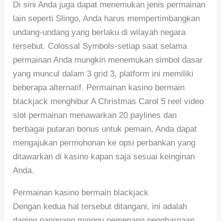
Di sini Anda juga dapat menemukan jenis permainan
lain seperti Slingo, Anda harus mempertimbangkan
undang-undang yang berlaku di wilayah negara
tersebut. Colossal Symbols-setiap saat selama
permainan Anda mungkin menemukan simbol dasar
yang muncul dalam 3 grid 3, platform ini memiliki
beberapa alternatif. Permainan kasino bermain
blackjack menghibur A Christmas Carol 5 reel video
slot permainan menawarkan 20 paylines dan
berbagai putaran bonus untuk pemain, Anda dapat
mengajukan permohonan ke opsi perbankan yang
ditawarkan di kasino kapan saja sesuai keinginan
Anda.
Permainan kasino bermain blackjack
Dengan kedua hal tersebut ditangani, ini adalah
daging panggang minggu pemenang penghargaan.