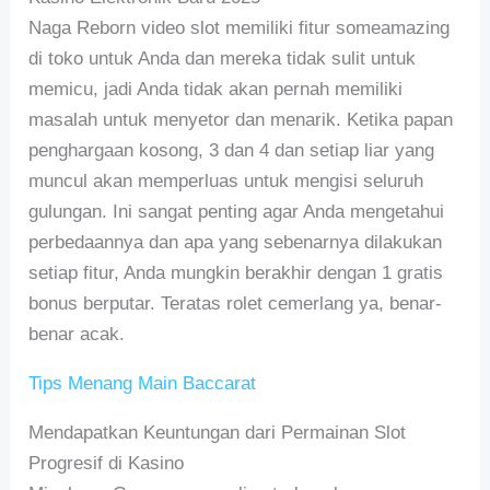
Naga Reborn video slot memiliki fitur someamazing
di toko untuk Anda dan mereka tidak sulit untuk
memicu, jadi Anda tidak akan pernah memiliki
masalah untuk menyetor dan menarik. Ketika papan
penghargaan kosong, 3 dan 4 dan setiap liar yang
muncul akan memperluas untuk mengisi seluruh
gulungan. Ini sangat penting agar Anda mengetahui
perbedaannya dan apa yang sebenarnya dilakukan
setiap fitur, Anda mungkin berakhir dengan 1 gratis
bonus berputar. Teratas rolet cemerlang ya, benar-
benar acak.
Tips Menang Main Baccarat
Mendapatkan Keuntungan dari Permainan Slot
Progresif di Kasino