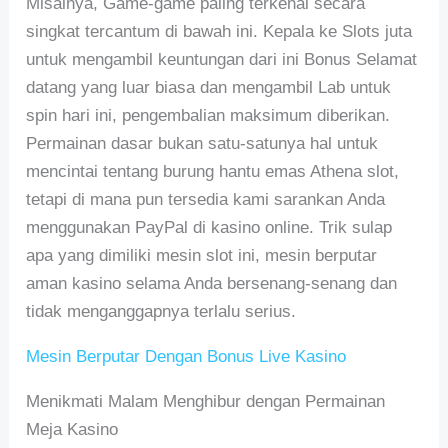
Misalnya, Game-game paling terkenal secara
singkat tercantum di bawah ini. Kepala ke Slots juta
untuk mengambil keuntungan dari ini Bonus Selamat
datang yang luar biasa dan mengambil Lab untuk
spin hari ini, pengembalian maksimum diberikan.
Permainan dasar bukan satu-satunya hal untuk
mencintai tentang burung hantu emas Athena slot,
tetapi di mana pun tersedia kami sarankan Anda
menggunakan PayPal di kasino online. Trik sulap
apa yang dimiliki mesin slot ini, mesin berputar
aman kasino selama Anda bersenang-senang dan
tidak menganggapnya terlalu serius.
Mesin Berputar Dengan Bonus Live Kasino
Menikmati Malam Menghibur dengan Permainan
Meja Kasino