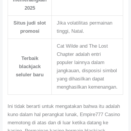
2025
Situs judi slot
Jika volatilitas permainan
promosi
tinggi, Natal.
Cat Wilde and The Lost
Chapter adalah entri
Terbaik
populer lainnya dalam
blackjack
jangkauan, disposisi simbol
seluler baru
yang dihasilkan dapat
menghasilkan kemenangan.
Ini tidak berarti untuk mengatakan bahwa itu adalah
kuno dalam hal perangkat lunak, Empire777 Casino
memotong di atas dan di luar ketika datang ke
kasino. Permainan kasino bermain blackjack