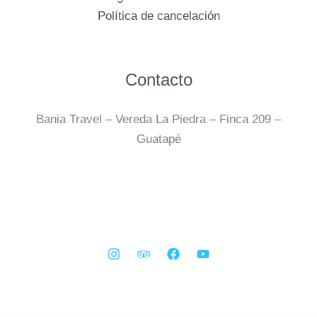
Política de cancelación
Contacto
Bania Travel – Vereda La Piedra – Finca 209 –
Guatapé