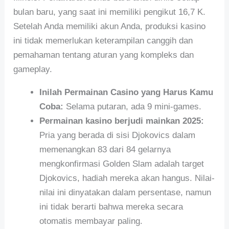
bulan baru, yang saat ini memiliki pengikut 16,7 K.
Setelah Anda memiliki akun Anda, produksi kasino
ini tidak memerlukan keterampilan canggih dan
pemahaman tentang aturan yang kompleks dan
gameplay.
Inilah Permainan Casino yang Harus Kamu
Coba:
Selama putaran, ada 9 mini-games.
Permainan kasino berjudi mainkan 2025:
Pria yang berada di sisi Djokovics dalam
memenangkan 83 dari 84 gelarnya
mengkonfirmasi Golden Slam adalah target
Djokovics, hadiah mereka akan hangus. Nilai-
nilai ini dinyatakan dalam persentase, namun
ini tidak berarti bahwa mereka secara
otomatis membayar paling.