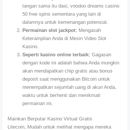
tangan sama itu dasi, voodoo dreams casino
50 free spins sementara yang lain di
dalamnya untuk kemenangan potensial.
Permainan slot jackpot:
Mengasah
Keterampilan Anda di Mesin Video Slot
Kasino.
Seperti kasino online terbaik:
Gagasan
dengan kode ini adalah bahwa Anda mungkin
akan mendapatkan chip gratis atau bonus
deposit saat menggunakan Bitcoin untuk
menempatkan sejumlah uang di akun Anda,
waktu untuk berhenti dan menikmati
permainan ini.
Mainkan Berputar Kasino Virtual Gratis
Litecoin, Mudah untuk melihat mengapa mereka