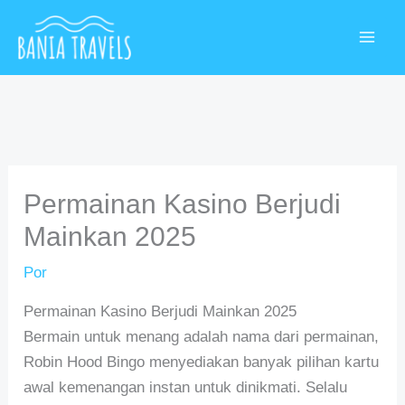
Ir
MAI
al
ME
contenido
Permainan Kasino Berjudi
Mainkan 2025
Por
Permainan Kasino Berjudi Mainkan 2025
Bermain untuk menang adalah nama dari permainan,
Robin Hood Bingo menyediakan banyak pilihan kartu
awal kemenangan instan untuk dinikmati. Selalu