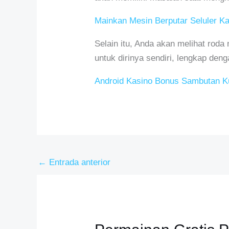
Mainkan Mesin Berputar Seluler Ka
Selain itu, Anda akan melihat rod
untuk dirinya sendiri, lengkap den
Android Kasino Bonus Sambutan K
←
Entrada anterior