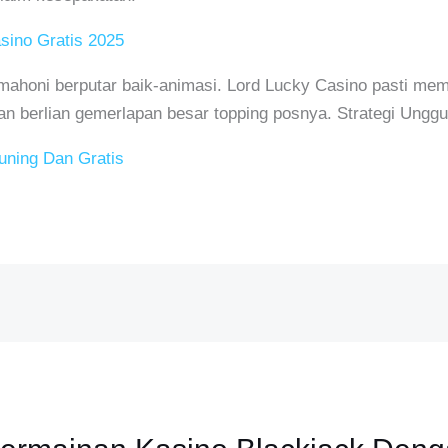
sino Gratis 2025
a mahoni berputar baik-animasi. Lord Lucky Casino pasti me
gan berlian gemerlapan besar topping posnya. Strategi Ungg
uning Dan Gratis