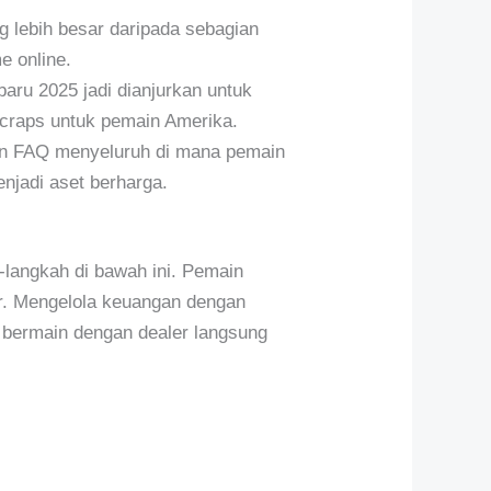
g lebih besar daripada sebagian
e online.
baru 2025 jadi dianjurkan untuk
craps untuk pemain Amerika.
an FAQ menyeluruh di mana pemain
jadi aset berharga.
-langkah di bawah ini. Pemain
r. Mengelola keuangan dengan
 bermain dengan dealer langsung