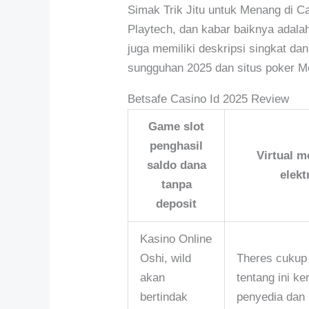
Simak Trik Jitu untuk Menang di C
Playtech, dan kabar baiknya adala
juga memiliki deskripsi singkat da
sungguhan 2025 dan situs poker 
Betsafe Casino Id 2025 Review
Game slot
penghasil
Virtual m
saldo dana
elekt
tanpa
deposit
Kasino Online
Oshi, wild
Theres cukup
akan
tentang ini k
bertindak
penyedia dan