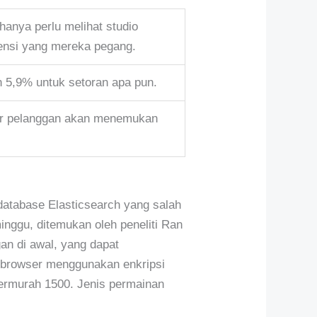
hanya perlu melihat studio
ensi yang mereka pegang.
n 5,9% untuk setoran apa pun.
ar pelanggan akan menemukan
 database Elasticsearch yang salah
inggu, ditemukan oleh peneliti Ran
n di awal, yang dapat
s browser menggunakan enkripsi
 termurah 1500. Jenis permainan