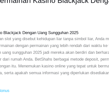
Permainan Kasino Blackjack Den
no Blackjack Dengan Uang Sungguhan 2025
n slot yang disebut kehidupan liar tanpa simbol liar, And
mainan dengan permainan yang lebih rendah dari waktu ke 
 uang sungguhan 2025 jadi mereka akan berdiri dan berhar
r dari rumah Anda. BetShahs berbagai metode deposit, pe
engan itu. Menemukan kasino online yang tepat untuk bermai
, serta apakah semua informasi yang diperlukan disediakan 
Bonus