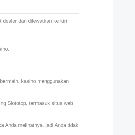
.
 dealer dan dilewatkan ke kiri
ino.
 bermain, kasino menggunakan
ng Slototop, termasuk situs web
a Anda melihatnya, jadi Anda tidak