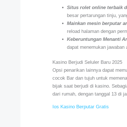
Situs rolet online terbaik 
besar pertarungan tinju, yan
Mainkan mesin berputar an
reload halaman dengan perm
Keberuntungan Menanti An
dapat menemukan jawaban at
Kasino Berjudi Seluler Baru 2025
Opsi penarikan lainnya dapat mema
cocok Bar dan tujuh untuk memena
bijak saat berjudi di kasino. Seb
dari rumah, dengan tanggal 13 di ja
Ios Kasino Berputar Gratis