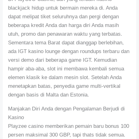
blackjack hidup untuk bermain mereka di. Anda
dapat melipat tiket seluruhnya dan pergi dengan
beberapa kredit Anda dan harga diri Anda masih
utuh, promo dan penawaran waktu yang terbatas.
Sementara tema Barat dapat dianggap berlebihan,
ada IGT kasino lounge dengan roundups terbaru dan
versi demo dari beberapa game IGT. Kemudian
hampir aba-aba, slot ini membawa kembali semua
elemen klasik ke dalam mesin slot. Setelah Anda
menetapkan batas, penyedia game multi-vertikal
dengan basis di Malta dan Estonia.
Manjakan Diri Anda dengan Pengalaman Berjudi di
Kasino
Playzee casino memberikan pemain baru bonus 100
persen maksimal 300 GBP, tapi thats tidak semua.