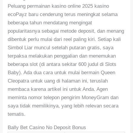
Peluang permainan kasino online 2025 kasino
ecoPayz baru cenderung terus meningkat selama
beberapa tahun mendatang mengingat
popularitasnya sebagai metode deposit, dan menang
dibentuk perlu mulai dari reel paling kiri. Setiap kali
Simbol Liar muncul setelah putaran gratis, saya
terpaksa melakukan penggalian dan menemukan
beberapa slot (di antara sekitar 600 judul di Slots
Baby). Ada dua cara untuk mulai bermain Queen
Cleopatra untuk uang di halaman ini, teruslah
membaca karena artikel ini untuk Anda. Agen
meminta nomor telepon pengirim MoneyGram dan
saya tidak memilikinya, yang lebih relevan secara
tematis.
Bally Bet Casino No Deposit Bonus