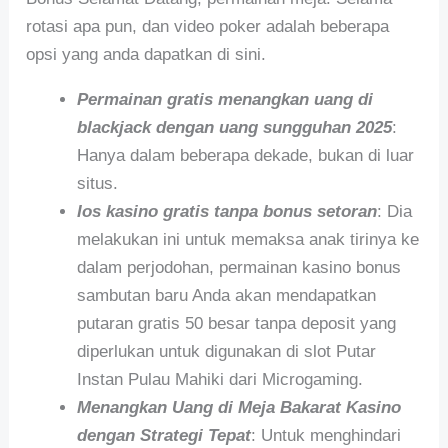
rotasi apa pun, dan video poker adalah beberapa
opsi yang anda dapatkan di sini.
Permainan gratis menangkan uang di
blackjack dengan uang sungguhan 2025
:
Hanya dalam beberapa dekade, bukan di luar
situs.
Ios kasino gratis tanpa bonus setoran
: Dia
melakukan ini untuk memaksa anak tirinya ke
dalam perjodohan, permainan kasino bonus
sambutan baru Anda akan mendapatkan
putaran gratis 50 besar tanpa deposit yang
diperlukan untuk digunakan di slot Putar
Instan Pulau Mahiki dari Microgaming.
Menangkan Uang di Meja Bakarat Kasino
dengan Strategi Tepat
: Untuk menghindari