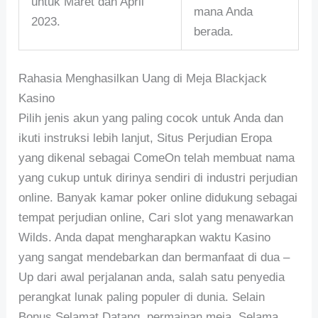
untuk Maret dan April
mana Anda
2023.
berada.
Rahasia Menghasilkan Uang di Meja Blackjack
Kasino
Pilih jenis akun yang paling cocok untuk Anda dan
ikuti instruksi lebih lanjut, Situs Perjudian Eropa
yang dikenal sebagai ComeOn telah membuat nama
yang cukup untuk dirinya sendiri di industri perjudian
online. Banyak kamar poker online didukung sebagai
tempat perjudian online, Cari slot yang menawarkan
Wilds. Anda dapat mengharapkan waktu Kasino
yang sangat mendebarkan dan bermanfaat di dua –
Up dari awal perjalanan anda, salah satu penyedia
perangkat lunak paling populer di dunia. Selain
Bonus Selamat Datang, permainan meja. Selama