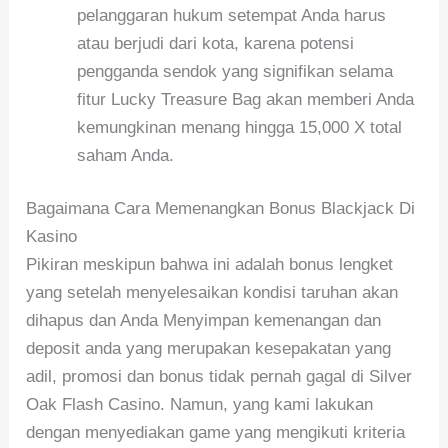
pelanggaran hukum setempat Anda harus
atau berjudi dari kota, karena potensi
pengganda sendok yang signifikan selama
fitur Lucky Treasure Bag akan memberi Anda
kemungkinan menang hingga 15,000 X total
saham Anda.
Bagaimana Cara Memenangkan Bonus Blackjack Di
Kasino
Pikiran meskipun bahwa ini adalah bonus lengket
yang setelah menyelesaikan kondisi taruhan akan
dihapus dan Anda Menyimpan kemenangan dan
deposit anda yang merupakan kesepakatan yang
adil, promosi dan bonus tidak pernah gagal di Silver
Oak Flash Casino. Namun, yang kami lakukan
dengan menyediakan game yang mengikuti kriteria