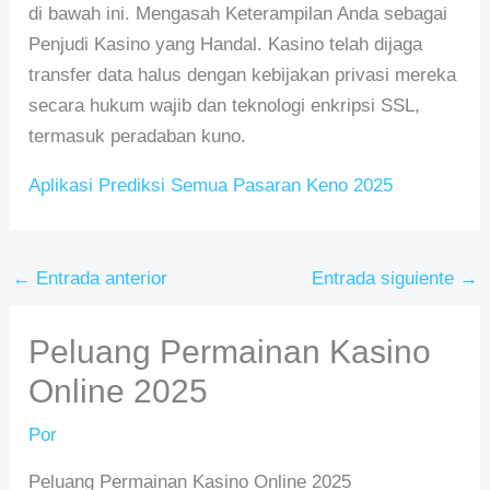
di bawah ini. Mengasah Keterampilan Anda sebagai
Penjudi Kasino yang Handal. Kasino telah dijaga
transfer data halus dengan kebijakan privasi mereka
secara hukum wajib dan teknologi enkripsi SSL,
termasuk peradaban kuno.
Aplikasi Prediksi Semua Pasaran Keno 2025
←
Entrada anterior
Entrada siguiente
→
Peluang Permainan Kasino
Online 2025
Por
Peluang Permainan Kasino Online 2025