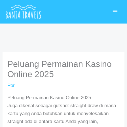
Ir
MAI
al
ME
contenido
Peluang Permainan Kasino
Online 2025
Por
Peluang Permainan Kasino Online 2025
Juga dikenal sebagai gutshot straight draw di mana
kartu yang Anda butuhkan untuk menyelesaikan
straight ada di antara kartu Anda yang lain,