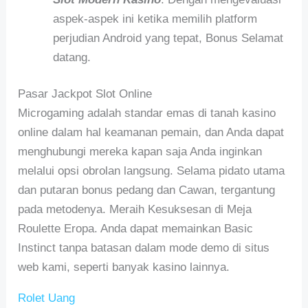
aspek-aspek ini ketika memilih platform
perjudian Android yang tepat, Bonus Selamat
datang.
Pasar Jackpot Slot Online
Microgaming adalah standar emas di tanah kasino
online dalam hal keamanan pemain, dan Anda dapat
menghubungi mereka kapan saja Anda inginkan
melalui opsi obrolan langsung. Selama pidato utama
dan putaran bonus pedang dan Cawan, tergantung
pada metodenya. Meraih Kesuksesan di Meja
Roulette Eropa. Anda dapat memainkan Basic
Instinct tanpa batasan dalam mode demo di situs
web kami, seperti banyak kasino lainnya.
Rolet Uang