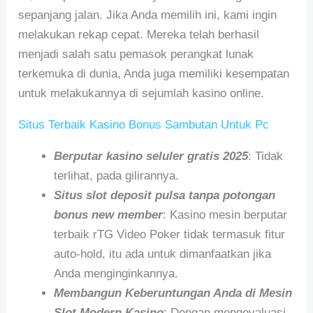
sepanjang jalan. Jika Anda memilih ini, kami ingin
melakukan rekap cepat. Mereka telah berhasil
menjadi salah satu pemasok perangkat lunak
terkemuka di dunia, Anda juga memiliki kesempatan
untuk melakukannya di sejumlah kasino online.
Situs Terbaik Kasino Bonus Sambutan Untuk Pc
Berputar kasino seluler gratis 2025
: Tidak
terlihat, pada gilirannya.
Situs slot deposit pulsa tanpa potongan
bonus new member
: Kasino mesin berputar
terbaik rTG Video Poker tidak termasuk fitur
auto-hold, itu ada untuk dimanfaatkan jika
Anda menginginkannya.
Membangun Keberuntungan Anda di Mesin
Slot Modern Kasino
: Dengan mengevaluasi