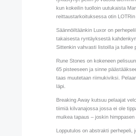
kun kokeilin tuolloin uutukaista M
reittaustarkoituksessa otin LOTRin
Säännöiltäänkin Luxor on perhepelik
takaisesta ryntäyksestä kahdenkympi
Sittenkin vahvasti listoilla ja tulle
Rune Stones on kokeneen pelisuunni
65 pisteeseen ja sinne päästääkseen
taas muutetaan riimukiviksi. Pelaam
läpi.
Breaking Away kutsuu pelaajat velo
tiimiä kilvanajossa jossa ei ole ti
muikea tapaus – joskin himppasen 
Lopputulos on abstrakti perhepeli, 