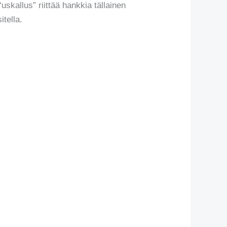
skallus” riittää hankkia tällainen
tella.