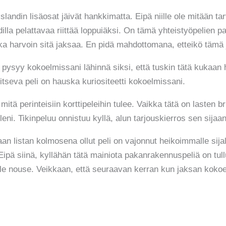
slandin lisäosat jäivät hankkimatta. Eipä niille ole mitään tarv
dilla pelattavaa riittää loppuiäksi. On tämä yhteistyöpelien
ika harvoin sitä jaksaa. En pidä mahdottomana, etteikö tämä
a pysyy kokoelmissani lähinnä siksi, että tuskin tätä kukaan
lkitseva peli on hauska kuriositeetti kokoelmissani.
mitä perinteisiin korttipeleihin tulee. Vaikka tätä on lasten 
leni. Tikinpeluu onnistuu kyllä, alun tarjouskierros sen sijaa
an listan kolmosena ollut peli on vajonnut heikoimmalle sij
pä siinä, kyllähän tätä mainiota pakanrakennuspeliä on tull
le nouse. Veikkaan, että seuraavan kerran kun jaksan kokoe