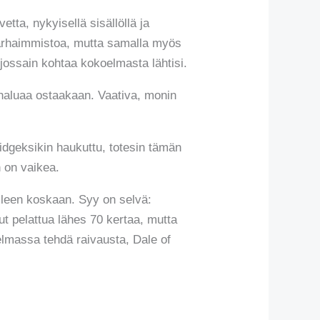
etta, nykyisellä sisällöllä ja
 parhaimmistoa, mutta samalla myös
 jossain kohtaa kokoelmasta lähtisi.
 haluaa ostaakaan. Vaativa, monin
bridgeksikin haukuttu, totesin tämän
n on vaikea.
alleen koskaan. Syy on selvä:
ut pelattua lähes 70 kertaa, mutta
lmassa tehdä raivausta, Dale of