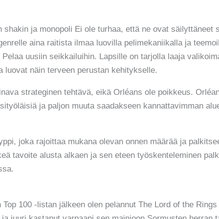
en shakin ja monopoli Ei ole turhaa, että ne ovat säilyttäne
enrelle aina raitista ilmaa luovilla pelimekaniikalla ja teemoi
 Pelaa uusiin seikkailuihin. Lapsille on tarjolla laaja valikoi
a luovat näin terveen perustan kehitykselle.
ainava strateginen tehtävä, eikä Orléans ole poikkeus. Orléa
käsityöläisiä ja paljon muuta saadakseen kannattavimman al
tyyppi, joka rajoittaa mukana olevan onnen määrää ja palkitsee
eä tavoite alusta alkaen ja sen eteen työskenteleminen palk
ssa.
n Top 100 -listan jälkeen olen pelannut The Lord of the Rings
n ja juuri kastanut varpaani sen mainioon Sormusten herran