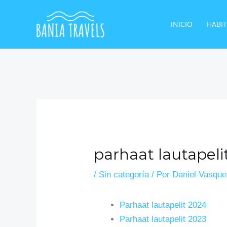
Ir
al
INICIO
HABI
contenido
parhaat lautapeli
/
Sin categoría
/ Por
Daniel Vasqu
Parhaat lautapelit 2024
Parhaat lautapelit 2023