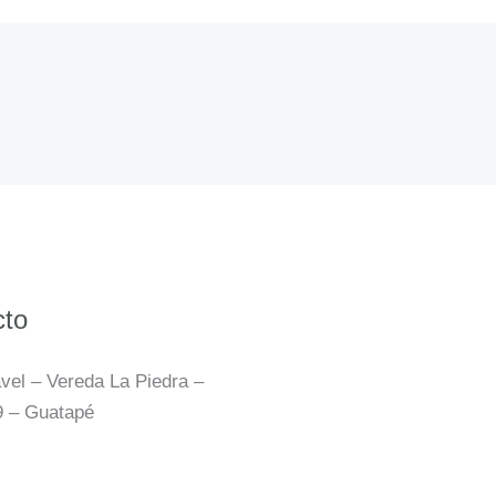
cto
vel – Vereda La Piedra –
9 – Guatapé