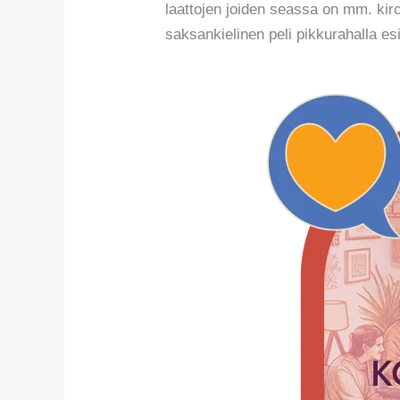
laattojen joiden seassa on mm. kiro
saksankielinen peli pikkurahalla es