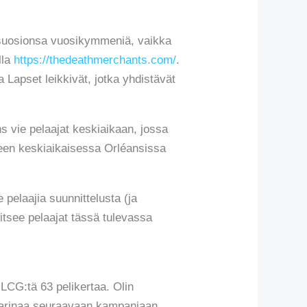
et suosionsa vuosikymmeniä, vaikka
lla
https://thedeathmerchants.com/
.
ma Lapset leikkivät, jotka yhdistävät
ns vie pelaajat keskiaikaan, jossa
ueen keskiaikaisessa Orléansissa
 pelaajia suunnittelusta (ja
itsee pelaajat tässä tulevassa
 LCG:tä 63 pelikertaa. Olin
 tarinaa seuraavaan kampanjaan,