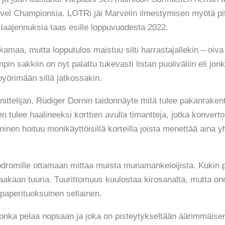
arvel Championsia. LOTRi jäi Marvelin ilmestymisen myötä pit
 laajennuksia taas esille loppuvuodesta 2022.
amaa, mutta lopputulos maistuu silti harrastajallekin – oiv
n sakkiin on nyt palattu tukevasti listan puoliväliin eli jo
e pyörimään sillä jatkossakin.
ttelijan, Rüdiger Dornin taidonnäyte mitä tulee pakanrakente
 tulee haalineeksi korttien avulla timantteja, jotka konvertoi
inen hoituu monikäyttöisillä korteilla joista menettää aina y
dromille ottamaan mittaa muista munamankeloijista. Kukin pe
ppaakaan tuuria. Tuurittomuus kuulostaa kirosanalta, mutta on
paperituoksuinen sellainen.
jonka pelaa nopsaan ja joka on pisteytykseltään äärimmäisen