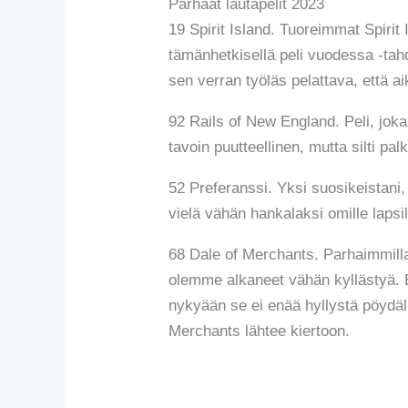
Parhaat lautapelit 2023
19 Spirit Island. Tuoreimmat Spirit I
tämänhetkisellä peli vuodessa -tah
sen verran työläs pelattava, että a
92 Rails of New England. Peli, jok
tavoin puutteellinen, mutta silti pa
52 Preferanssi. Yksi suosikeistani, 
vielä vähän hankalaksi omille lapsil
68 Dale of Merchants. Parhaimmilla
olemme alkaneet vähän kyllästyä. Ei
nykyään se ei enää hyllystä pöydäl
Merchants lähtee kiertoon.