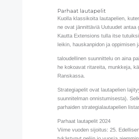
Parhaat lautapelit
Kuolla klassikoita lautapelien, kut
ne ovat jännittäviä Uutuudet antaa g
Kautta Extensions tulla itse tutuiksi
leikin, hauskanpidon ja oppimisen j
taloudellinen suunnittelu on aina p
he kokoavat ritareita, munkkeja, 
Ranskassa.
Strategiapelit ovat lautapelien laji
suunnitelman onnistumisesta). Selk
parhaiden strategialautapelien lista
Parhaat lautapelit 2024
Viime vuoden sijoitus: 25. Edellise
tykästynyt peliin jo vuosia aiemmi