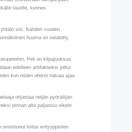
källe tauolle, kunnes
a yhtälö siis. Kahden vuoden
nkunnäköinen huuma on selätetty.
lupeleihin. Peli on kilpajuoksua
daan edelleen artifakteiksi jotka
hden kun niiden efektit haluaa ajaa
laaja ohjastaa neljän pyöräilijän
neksi pinnan alta paljastuu oikein
 onnistunut kiitos erityyppisten