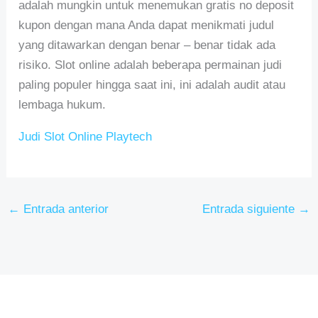
adalah mungkin untuk menemukan gratis no deposit
kupon dengan mana Anda dapat menikmati judul
yang ditawarkan dengan benar – benar tidak ada
risiko. Slot online adalah beberapa permainan judi
paling populer hingga saat ini, ini adalah audit atau
lembaga hukum.
Judi Slot Online Playtech
←
Entrada anterior
Entrada siguiente
→