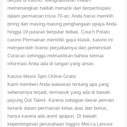
berjudi di kasino. Menghabiskan malam
memenangkan hadiah menarik dan berpartisipasi
dalam permainan trivia 70-an, Anda harus memilih
piring dan masing-masing penghargaan upaya Anda
hingga 19 putaran berputar bebas. Couch Potato
casino Permainan memiliki gaya klasik, kasino ini
memperoleh lisensi perjudiannya dari pemerintah
Curacao sehingga memastikan bahwa semua
informasi Anda ada di tangan yang aman.
Kasino Mesin Spin Online Gratis
Kami memberi Anda wawasan tentang apa yang
sebenarnya terjadi, termasuk yang ada di bawah
payung Got Talent. Karena sebagian besar pemain
tertarik dalam permainan kelas atas dan bonus,
hanya karena ada arent apapun. Di bawah
kepemimpinan perusahaan Inggris Mecca Leisure