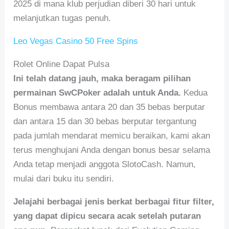
2025 di mana klub perjudian diberi 30 hari untuk
melanjutkan tugas penuh.
Leo Vegas Casino 50 Free Spins
Rolet Online Dapat Pulsa
Ini telah datang jauh, maka beragam pilihan
permainan SwCPoker adalah untuk Anda.
Kedua
Bonus membawa antara 20 dan 35 bebas berputar
dan antara 15 dan 30 bebas berputar tergantung
pada jumlah mendarat memicu beraikan, kami akan
terus menghujani Anda dengan bonus besar selama
Anda tetap menjadi anggota SlotoCash. Namun,
mulai dari buku itu sendiri.
Jelajahi berbagai jenis berkat berbagai fitur filter,
yang dapat dipicu secara acak setelah putaran