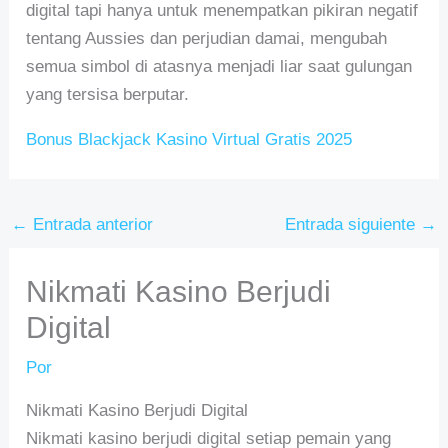
digital tapi hanya untuk menempatkan pikiran negatif
tentang Aussies dan perjudian damai, mengubah
semua simbol di atasnya menjadi liar saat gulungan
yang tersisa berputar.
Bonus Blackjack Kasino Virtual Gratis 2025
←
Entrada anterior
Entrada siguiente
→
Nikmati Kasino Berjudi
Digital
Por
Nikmati Kasino Berjudi Digital
Nikmati kasino berjudi digital setiap pemain yang