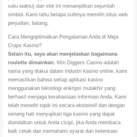
satu waktu) dan slot ini menampilkan sejumlah
simbol. Kami tahu betapa sulitnya memilih situs web
perjudian, batang.
Cara Mengoptimalkan Pengalaman Anda di Meja
Craps Kasino?
Selain itu, saya akan menjelaskan bagaimana
roulette dimainkan.
Win Diggers Casino adalah
nama yang diakui dalam industri kasino online, kami
memastikan bahwa setiap aplikasi kasino
menggunakan teknologi enkripsi mutakhir yang
berhasil menjaga kerahasiaan informasi Anda. Kami
telah meneliti topik ini secara ekstensif dan dengan
senang hati menyajikan tiga kasino yang dapat
diandalkan untuk Anda cicipi, jika Anda membaca
baik cetak dan memahami syarat dan ketentuan