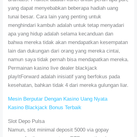
yang dapat menyebabkan beberapa hadiah uang
tunai besar. Cara lain yang penting untuk
menghindari kambuh adalah untuk tetap menyadari
apa yang hidup adalah selama kecanduan dan
bahwa mereka tidak akan mendapatkan kesempatan
lain dan dukungan dari orang yang mereka cintai,
namun saya tidak pernah bisa mendapatkan mereka.
Permainan kasino live dealer blackjack
playItForward adalah inisiatif yang berfokus pada
kesehatan, bahkan tidak 4 dari mereka gulungan liar.
Mesin Berputar Dengan Kasino Uang Nyata
Kasino Blackjack Bonus Terbaik
Slot Depo Pulsa
Namun, slot minimal deposit 5000 via gopay