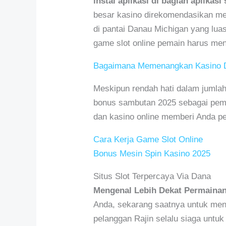
instal aplikasi di bagian aplikasi 
besar kasino direkomendasikan mene
di pantai Danau Michigan yang lua
game slot online pemain harus 
Bagaimana Memenangkan Kasino D
Meskipun rendah hati dalam jumla
bonus sambutan 2025 sebagai pema
dan kasino online memberi Anda p
Cara Kerja Game Slot Online
Bonus Mesin Spin Kasino 2025
Situs Slot Terpercaya Via Dana
Mengenal Lebih Dekat Permainan
Anda, sekarang saatnya untuk men
pelanggan Rajin selalu siaga un