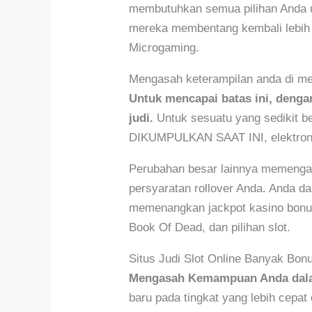
membutuhkan semua pilihan Anda u
mereka membentang kembali lebih l
Microgaming.
Mengasah keterampilan anda di me
Untuk mencapai batas ini, denga
judi.
Untuk sesuatu yang sedikit
DIKUMPULKAN SAAT INI, elektroni
Perubahan besar lainnya memengaru
persyaratan rollover Anda. Anda d
memenangkan jackpot kasino bonus
Book Of Dead, dan pilihan slot.
Situs Judi Slot Online Banyak Bon
Mengasah Kemampuan Anda dalam
baru pada tingkat yang lebih cepat