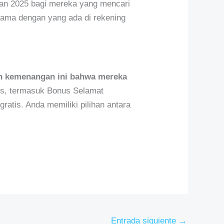
an 2025 bagi mereka yang mencari
sama dengan yang ada di rekening
n kemenangan ini bahwa mereka
s, termasuk Bonus Selamat
ratis. Anda memiliki pilihan antara
Entrada siguiente
→