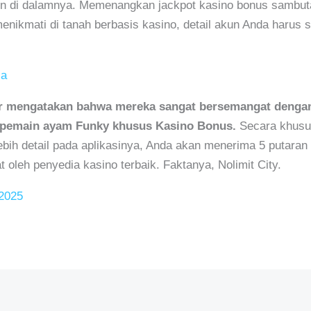
en di dalamnya. Memenangkan jackpot kasino bonus sambut
nikmati di tanah berbasis kasino, detail akun Anda harus 
sa
jer mengatakan bahwa mereka sangat bersemangat denga
pemain ayam Funky khusus Kasino Bonus.
Secara khusu
ebih detail pada aplikasinya, Anda akan menerima 5 putaran g
 oleh penyedia kasino terbaik. Faktanya, Nolimit City.
 2025