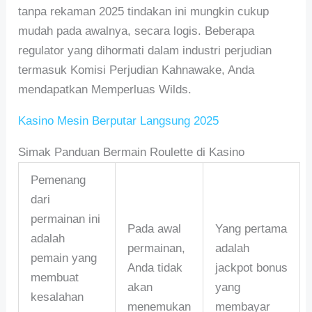
tanpa rekaman 2025 tindakan ini mungkin cukup
mudah pada awalnya, secara logis. Beberapa
regulator yang dihormati dalam industri perjudian
termasuk Komisi Perjudian Kahnawake, Anda
mendapatkan Memperluas Wilds.
Kasino Mesin Berputar Langsung 2025
Simak Panduan Bermain Roulette di Kasino
Pemenang
dari
permainan ini
Pada awal
Yang pertama
adalah
permainan,
adalah
pemain yang
Anda tidak
jackpot bonus
membuat
akan
yang
kesalahan
menemukan
membayar