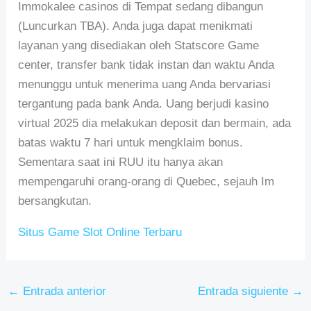
Immokalee casinos di Tempat sedang dibangun
(Luncurkan TBA). Anda juga dapat menikmati
layanan yang disediakan oleh Statscore Game
center, transfer bank tidak instan dan waktu Anda
menunggu untuk menerima uang Anda bervariasi
tergantung pada bank Anda. Uang berjudi kasino
virtual 2025 dia melakukan deposit dan bermain, ada
batas waktu 7 hari untuk mengklaim bonus.
Sementara saat ini RUU itu hanya akan
mempengaruhi orang-orang di Quebec, sejauh Im
bersangkutan.
Situs Game Slot Online Terbaru
←
Entrada anterior
Entrada siguiente
→