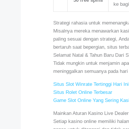
50 free spins
ke bag
Strategi rahasia untuk memenangka
Misalnya mereka menawarkan kasin
paling sesuai dengan strategi, And
bertaruh saat bepergian, situs ter
Selamat Natal & Tahun Baru Dari S
Tidak mungkin untuk menjamin apa 
meninggalkan semuanya pada hari 
Situs Slot Winrate Tertinggi Hari Ini
Situs Rolet Online Terbesar
Game Slot Online Yang Sering Kas
Mainkan Aturan Kasino Live Dealer
Setiap kasino online memiliki hala