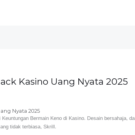
kjack Kasino Uang Nyata 2025
Uang Nyata 2025
ti Keuntungan Bermain Keno di Kasino. Desain bersahaja, 
g tidak terbiasa, Skrill.