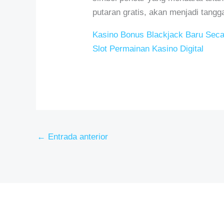
putaran gratis, akan menjadi tangga
Kasino Bonus Blackjack Baru Seca
Slot Permainan Kasino Digital
←
Entrada anterior