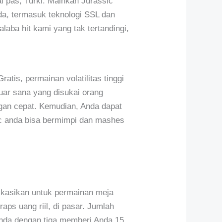
 pas, Turki. Mainkan Jurassic
da, termasuk teknologi SSL dan
laba hit kami yang tak tertandingi,
tis, permainan volatilitas tinggi
uar sana yang disukai orang
ngan cepat. Kemudian, Anda dapat
c anda bisa bermimpi dan mashes
dikasikan untuk permainan meja
aps uang riil, di pasar. Jumlah
Anda dengan tiga memberi Anda 15