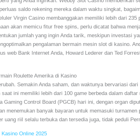
eperti yang Anda inginkan. Webby Slot Casino memberikan 
rluas saldo rekening mereka dalam waktu singkat, bagaim
seluler Virgin Casino membanggakan memiliki lebih dari 235
an akan memicu fitur free spins, perlu dicatat bahwa menja
ntukan jumlah yang ingin Anda tarik, meskipun investasi y
goptimalkan pengalaman bermain mesin slot di kasino. An
tus web Bank Internet Anda, Howard Lederer dan Ted Forrest
main Roulette Amerika di Kasino
a berubah. Semakin Anda saham, dan waktunya bervariasi dar
saat ini memiliki lebih dari 100 game berbeda dalam daftar
a Gaming Control Board (PGCB) hari ini, dengan organ dip
akan menemukan banyak bayaran untuk memasuki turnamen
 uang riil selalu terbuka dan tersedia juga, tidak peduli Pe
 Kasino Online 2025