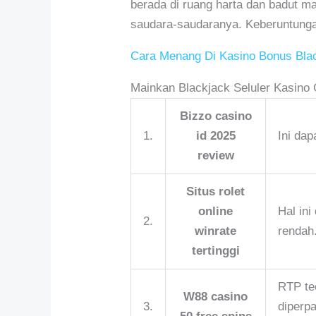
berada di ruang harta dan badut mat
saudara-saudaranya. Keberuntungan
Cara Menang Di Kasino Bonus Bla
Mainkan Blackjack Seluler Kasino 
Bizzo casino
1.
id 2025
Ini dap
review
Situs rolet
online
Hal ini
2.
winrate
rendah
tertinggi
RTP te
W88 casino
3.
diperp