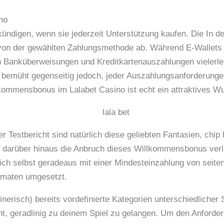
no
kündigen, wenn sie jederzeit Unterstützung kaufen. Die In 
 von der gewählten Zahlungsmethode ab. Während E-Wallets 
n Banküberweisungen und Kreditkartenauszahlungen vielerle
 bemüht gegenseitig jedoch, jeder Auszahlungsanforderungen
kommensbonus im Lalabet Casino ist echt ein attraktives W
er Testbericht sind natürlich diese geliebten Fantasien, chi
s darüber hinaus die Anbruch dieses Willkommensbonus verl
h selbst geradeaus mit einer Mindesteinzahlung von seiten 
tomaten umgesetzt.
nerisch) bereits vordefinierte Kategorien unterschiedlicher 
ht, geradlinig zu deinem Spiel zu gelangen. Um den Anforde