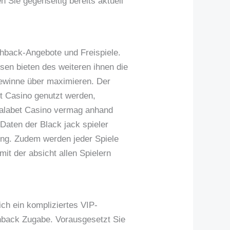
 Sie gegenseitig bereits aktuell
hback-Angebote und Freispiele.
sen bieten des weiteren ihnen die
 Gewinne über maximieren. Der
bet Casino genutzt werden,
 Lalabet Casino vermag anhand
Daten der Black jack spieler
bung. Zudem werden jeder Spiele
mit der absicht allen Spielern
ich ein kompliziertes VIP-
back Zugabe. Vorausgesetzt Sie