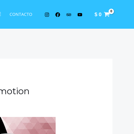
É
CONTACTO
$
0
Emotion