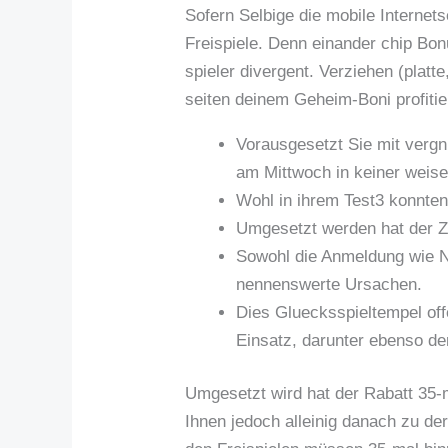
Sofern Selbige die mobile Internet
Freispiele. Denn einander chip Bon
spieler divergent. Verziehen (plat
seiten deinem Geheim-Boni profiti
Vorausgesetzt Sie mit verg
am Mittwoch in keiner weise
Wohl in ihrem Test3 konnten
Umgesetzt werden hat der Zu
Sowohl die Anmeldung wie Ne
nennenswerte Ursachen.
Dies Gluecksspieltempel off
Einsatz, darunter ebenso de
Umgesetzt wird hat der Rabatt 35-
Ihnen jedoch alleinig danach zu d