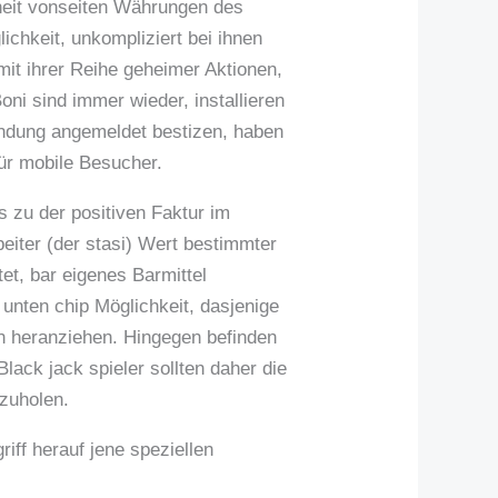
theit vonseiten Währungen des
lichkeit, unkompliziert bei ihnen
it ihrer Reihe geheimer Aktionen,
oni sind immer wieder, installieren
ndung angemeldet bestizen, haben
für mobile Besucher.
ls zu der positiven Faktur im
rbeiter (der stasi) Wert bestimmter
et, bar eigenes Barmittel
unten chip Möglichkeit, dasjenige
n heranziehen. Hingegen befinden
lack jack spieler sollten daher die
szuholen.
iff herauf jene speziellen