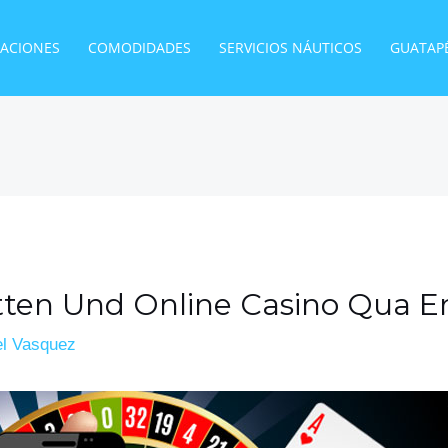
TACIONES
COMODIDADES
SERVICIOS NÁUTICOS
GUATAP
tten Und Online Casino Qua 
el Vasquez