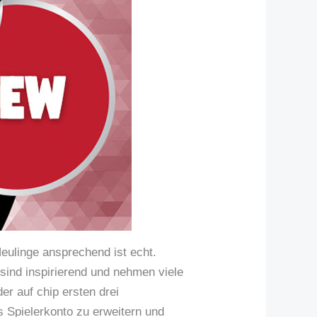
Neulinge ansprechend ist echt.
ind inspirierend und nehmen viele
er auf chip ersten drei
 Spielerkonto zu erweitern und