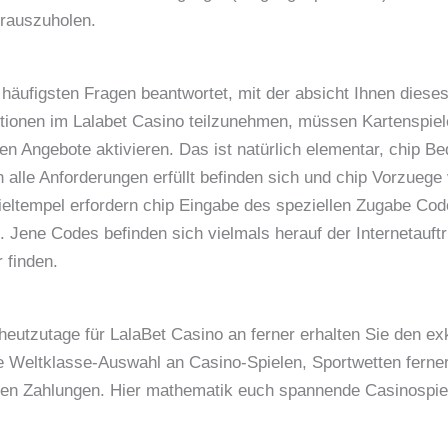
erauszuholen.
häufigsten Fragen beantwortet, mit der absicht Ihnen diese
tionen im Lalabet Casino teilzunehmen, müssen Kartenspiele
en Angebote aktivieren. Das ist natürlich elementar, chip B
 alle Anforderungen erfüllt befinden sich und chip Vorzuege 
eltempel erfordern chip Eingabe des speziellen Zugabe Code
 Jene Codes befinden sich vielmals herauf der Internetauftri
 finden.
 heutzutage für LalaBet Casino an ferner erhalten Sie den
ne Weltklasse-Auswahl an Casino-Spielen, Sportwetten ferne
en Zahlungen. Hier mathematik euch spannende Casinospiele,