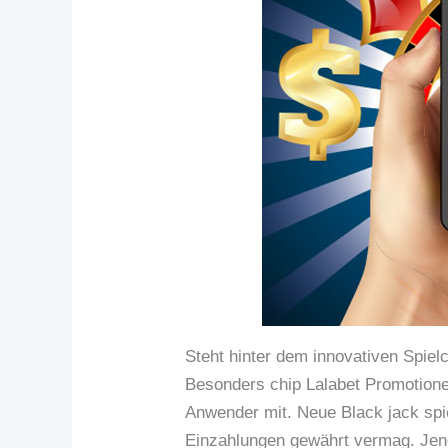
Steht hinter dem innovativen Spiel
Besonders chip Lalabet Promotione
Anwender mit. Neue Black jack spie
Einzahlungen gewährt vermag. Jene