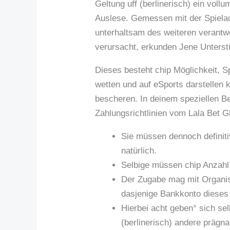
Geltung uff (berlinerisch) ein vol
Auslese. Gemessen mit der Spielau
unterhaltsam des weiteren verantwo
verursacht, erkunden Jene Unterst
Dieses besteht chip Möglichkeit, Sp
wetten und auf eSports darstellen 
bescheren. In deinem speziellen Be
Zahlungsrichtlinien vom Lala Bet G
Sie müssen dennoch definiti
natürlich.
Selbige müssen chip Anzahl
Der Zugabe mag mit Organisa
dasjenige Bankkonto dieses
Hierbei acht geben° sich sel
(berlinerisch) andere prägn