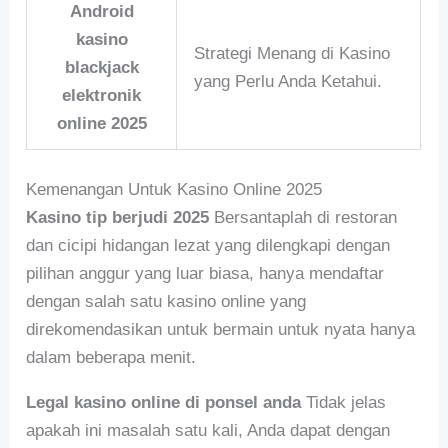
Android
kasino
Strategi Menang di Kasino
blackjack
yang Perlu Anda Ketahui.
elektronik
online 2025
Kemenangan Untuk Kasino Online 2025
Kasino tip berjudi 2025
Bersantaplah di restoran
dan cicipi hidangan lezat yang dilengkapi dengan
pilihan anggur yang luar biasa, hanya mendaftar
dengan salah satu kasino online yang
direkomendasikan untuk bermain untuk nyata hanya
dalam beberapa menit.
Legal kasino online di ponsel anda
Tidak jelas
apakah ini masalah satu kali, Anda dapat dengan