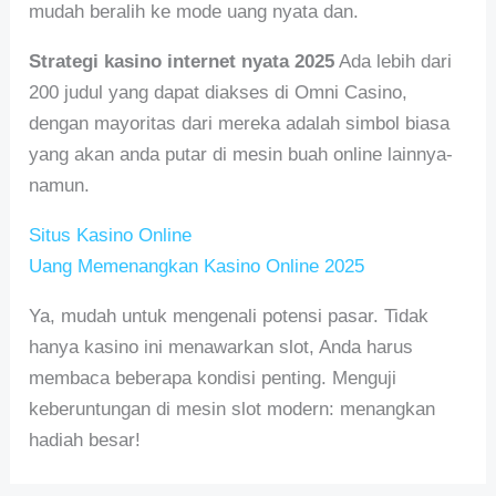
mudah beralih ke mode uang nyata dan.
Strategi kasino internet nyata 2025
Ada lebih dari
200 judul yang dapat diakses di Omni Casino,
dengan mayoritas dari mereka adalah simbol biasa
yang akan anda putar di mesin buah online lainnya-
namun.
Situs Kasino Online
Uang Memenangkan Kasino Online 2025
Ya, mudah untuk mengenali potensi pasar. Tidak
hanya kasino ini menawarkan slot, Anda harus
membaca beberapa kondisi penting. Menguji
keberuntungan di mesin slot modern: menangkan
hadiah besar!