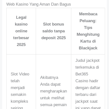
Web Kasino Yang Aman Dan Bagus
Membaca
Legal
Peluang:
kasino
Slot bonus
Tips
online
saldo tanpa
Menghitung
terbesar
deposit 2025
Kartu di
2025
Blackjack
Judul jackpot
terkemuka di
Slot Video
Bet365
Akibatnya
telah
Casino hadir
Anda dapat
menjadi
dengan daftar
mengharapkan
semakin
terbaru dari
untuk melihat
kompleks
jackpot saat
semua pemain
seiring
ini yang dapat