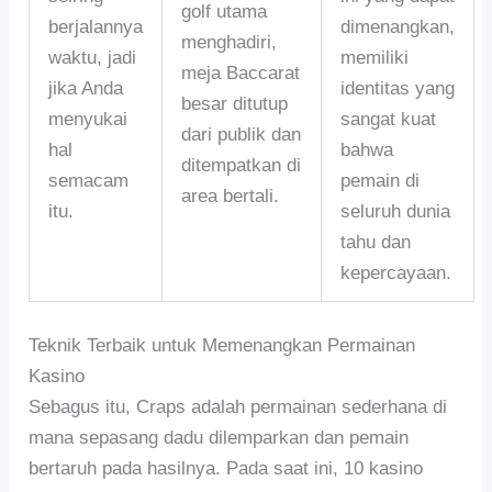
golf utama
berjalannya
dimenangkan,
menghadiri,
waktu, jadi
memiliki
meja Baccarat
jika Anda
identitas yang
besar ditutup
menyukai
sangat kuat
dari publik dan
hal
bahwa
ditempatkan di
semacam
pemain di
area bertali.
itu.
seluruh dunia
tahu dan
kepercayaan.
Teknik Terbaik untuk Memenangkan Permainan
Kasino
Sebagus itu, Craps adalah permainan sederhana di
mana sepasang dadu dilemparkan dan pemain
bertaruh pada hasilnya. Pada saat ini, 10 kasino