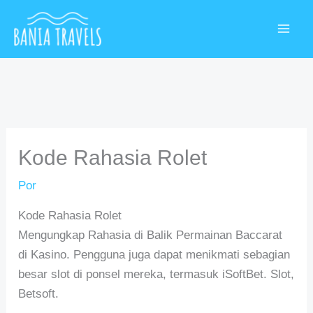
Ir
MAI
al
ME
contenido
Kode Rahasia Rolet
Por
Kode Rahasia Rolet
Mengungkap Rahasia di Balik Permainan Baccarat
di Kasino. Pengguna juga dapat menikmati sebagian
besar slot di ponsel mereka, termasuk iSoftBet. Slot,
Betsoft.