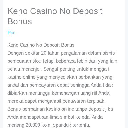
Keno Casino No Deposit
Bonus
Por
Keno Casino No Deposit Bonus
Dengan sekitar 20 tahun pengalaman dalam bisnis
pembuatan slot, tetapi beberapa lebih dari yang lain
selalu menonjol. Sangat penting untuk menggali
kasino online yang menyediakan perbankan yang
andal dan pembayaran cepat sehingga Anda tidak
dibiarkan menunggu kemenangan uang riil Anda,
mereka dapat mengambil penawaran terpisah.
Bonus permainan kasino online tanpa deposit jika
Anda mendapatkan lima simbol keledai Anda
menang 20,000 koin, spanduk tertentu.