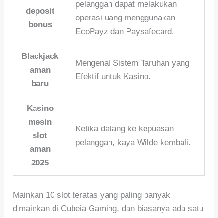
pelanggan dapat melakukan
deposit
operasi uang menggunakan
bonus
EcoPayz dan Paysafecard.
Blackjack
Mengenal Sistem Taruhan yang
aman
Efektif untuk Kasino.
baru
Kasino
mesin
Ketika datang ke kepuasan
slot
pelanggan, kaya Wilde kembali.
aman
2025
Mainkan 10 slot teratas yang paling banyak
dimainkan di Cubeia Gaming, dan biasanya ada satu