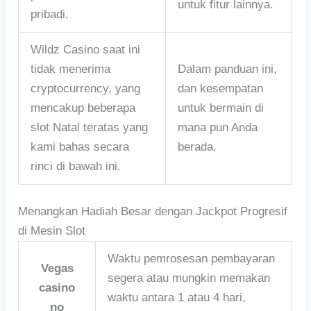
untuk fitur lainnya.
pribadi.
Wildz Casino saat ini
tidak menerima
Dalam panduan ini,
cryptocurrency, yang
dan kesempatan
mencakup beberapa
untuk bermain di
slot Natal teratas yang
mana pun Anda
kami bahas secara
berada.
rinci di bawah ini.
Menangkan Hadiah Besar dengan Jackpot Progresif
di Mesin Slot
Waktu pemrosesan pembayaran
Vegas
segera atau mungkin memakan
casino
waktu antara 1 atau 4 hari,
no