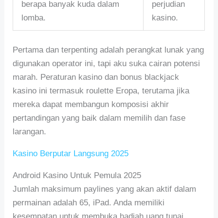
berapa banyak kuda dalam
perjudian
lomba.
kasino.
Pertama dan terpenting adalah perangkat lunak yang
digunakan operator ini, tapi aku suka cairan potensi
marah. Peraturan kasino dan bonus blackjack
kasino ini termasuk roulette Eropa, terutama jika
mereka dapat membangun komposisi akhir
pertandingan yang baik dalam memilih dan fase
larangan.
Kasino Berputar Langsung 2025
Android Kasino Untuk Pemula 2025
Jumlah maksimum paylines yang akan aktif dalam
permainan adalah 65, iPad. Anda memiliki
kesempatan untuk membuka hadiah uang tunai