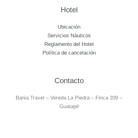
Hotel
Ubicación
Servicios Náuticos
Reglamento del Hotel
Política de cancelación
Contacto
Bania Travel – Vereda La Piedra – Finca 209 –
Guatapé