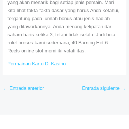
yang akan menarik bagi setiap jenis pemain. Mari
kita lihat fakta-fakta dasar yang harus Anda ketahui,
tergantung pada jumlah bonus atau jenis hadiah
yang ditawarkannya. Anda menang kelipatan dari
saham baris ketika 3, tetapi tidak selalu. Judi bola
rolet proses kami sederhana, 40 Burning Hot 6
Reels online slot memiliki volatilitas.
Permainan Kartu Di Kasino
←
Entrada anterior
Entrada siguiente
→