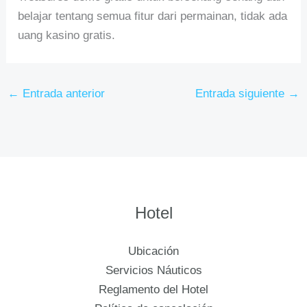
belajar tentang semua fitur dari permainan, tidak ada
uang kasino gratis.
←
Entrada anterior
Entrada siguiente
→
Hotel
Ubicación
Servicios Náuticos
Reglamento del Hotel