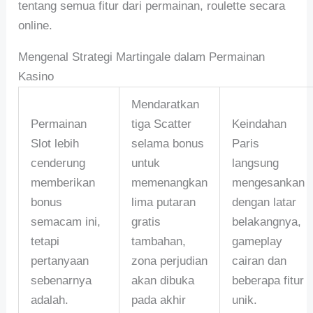
tentang semua fitur dari permainan, roulette secara
online.
Mengenal Strategi Martingale dalam Permainan
Kasino
Mendaratkan
Permainan
tiga Scatter
Keindahan
Slot lebih
selama bonus
Paris
cenderung
untuk
langsung
memberikan
memenangkan
mengesankan
bonus
lima putaran
dengan latar
semacam ini,
gratis
belakangnya,
tetapi
tambahan,
gameplay
pertanyaan
zona perjudian
cairan dan
sebenarnya
akan dibuka
beberapa fitur
adalah.
pada akhir
unik.