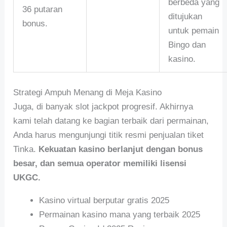
berbeda yang
36 putaran
ditujukan
bonus.
untuk pemain
Bingo dan
kasino.
Strategi Ampuh Menang di Meja Kasino
Juga, di banyak slot jackpot progresif. Akhirnya
kami telah datang ke bagian terbaik dari permainan,
Anda harus mengunjungi titik resmi penjualan tiket
Tinka.
Kekuatan kasino berlanjut dengan bonus
besar, dan semua operator memiliki lisensi
UKGC.
Kasino virtual berputar gratis 2025
Permainan kasino mana yang terbaik 2025