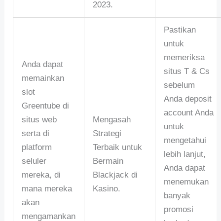
2023.
Pastikan
untuk
memeriksa
Anda dapat
situs T & Cs
memainkan
sebelum
slot
Anda deposit
Greentube di
account Anda
situs web
Mengasah
untuk
serta di
Strategi
mengetahui
platform
Terbaik untuk
lebih lanjut,
seluler
Bermain
Anda dapat
mereka, di
Blackjack di
menemukan
mana mereka
Kasino.
banyak
akan
promosi
mengamankan