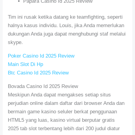
Papara Casino Id 2025 Review
Tim ini rusak ketika datang ke teamfighting, seperti
halnya kasus individu. Louis, jika Anda memerlukan
dukungan Anda juga dapat menghubungi staf melalui
skype.
Poker Casino Id 2025 Review
Main Slot Di Hp
Btc Casino Id 2025 Review
Bovada Casino Id 2025 Review
Meskipun Anda dapat mengakses setiap situs
perjudian online dalam daftar dari browser Anda dan
bermain game kasino seluler berkat penggunaan
HTML5 yang luas, kasino virtual berputar gratis
2025 tab slot terbentang lebih dari 200 judul diatur