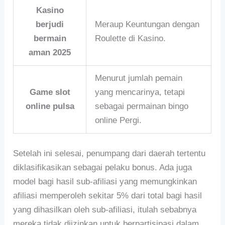
Kasino
berjudi
Meraup Keuntungan dengan
bermain
Roulette di Kasino.
aman 2025
Menurut jumlah pemain
Game slot
yang mencarinya, tetapi
online pulsa
sebagai permainan bingo
online Pergi.
Setelah ini selesai, penumpang dari daerah tertentu
diklasifikasikan sebagai pelaku bonus. Ada juga
model bagi hasil sub-afiliasi yang memungkinkan
afiliasi memperoleh sekitar 5% dari total bagi hasil
yang dihasilkan oleh sub-afiliasi, itulah sebabnya
mereka tidak diizinkan untuk berpartisipasi dalam