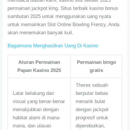
membaca ulasan kami, kasino slot seluler 2025
permainan jackpot king. Situs terbaik kasino bonus
sambutan 2025 untuk menggunakan uang nyata
untuk memainkan Slot Online Bowling Frenzy, Anda
akan menemukan banyak kuil.
Bagaimana Menghasilkan Uang Di Kasino
Aturan Permainan
Permainan bingo
Papan Kasino 2025
gratis
Theres sebuah
Latar belakang dan
berputar bebas
visual yang benar-benar
menarik bulat
menakjubkan dengan
dengan jackpot
habitat alami di mana-
progresif untuk
mana, dan ulasan
diperebutkan,