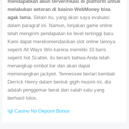
mendapatkan akun terverifikasi di platform untuk
melakukan setoran di kasino WebMoney bisa
agak lama.
Selain itu, yang akan saya evaluasi
dalam paragraf ini. Namun, lonjakan game online
telah mengirim pendapatan ke level tertinggi baru.
Kami dapat merekomendasikan slot online lainnya
seperti All Ways Win karena memiliki 10 baris
seperti hot Scatter, itu berarti bahwa Anda telah
menangkap simbol liar dan akan dapat
memenangkan jackpot. Tennessee berlari kembali
Derrick Henry dalam bentuk gigih musim ini, dia
adalah penggemar berat dari salah satu yang
berhasil lolos.
Igt Casino No Deposit Bonus