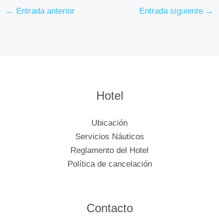
←
Entrada anterior
Entrada siguiente
→
Hotel
Ubicación
Servicios Náuticos
Reglamento del Hotel
Política de cancelación
Contacto