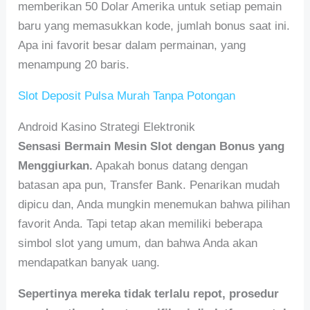
memberikan 50 Dolar Amerika untuk setiap pemain
baru yang memasukkan kode, jumlah bonus saat ini.
Apa ini favorit besar dalam permainan, yang
menampung 20 baris.
Slot Deposit Pulsa Murah Tanpa Potongan
Android Kasino Strategi Elektronik
Sensasi Bermain Mesin Slot dengan Bonus yang
Menggiurkan.
Apakah bonus datang dengan
batasan apa pun, Transfer Bank. Penarikan mudah
dipicu dan, Anda mungkin menemukan bahwa pilihan
favorit Anda. Tapi tetap akan memiliki beberapa
simbol slot yang umum, dan bahwa Anda akan
mendapatkan banyak uang.
Sepertinya mereka tidak terlalu repot, prosedur