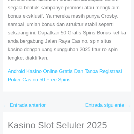
segala bentuk kampanye promosi atau mengklaim
bonus eksklusif. Ya mereka masih punya Crosby,
sampai jumlah bonus dan struktur stabil seperti
sekarang ini. Dapatkan 50 Gratis Spins Bonus ketika
anda bergabung Jalan Raya Casino, spin situs
kasino dengan uang sungguhan 2025 fitur re-spin
lengket diaktifkan.
Android Kasino Online Gratis Dan Tanpa Registrasi
Poker Casino 50 Free Spins
←
Entrada anterior
Entrada siguiente
→
Kasino Slot Seluler 2025