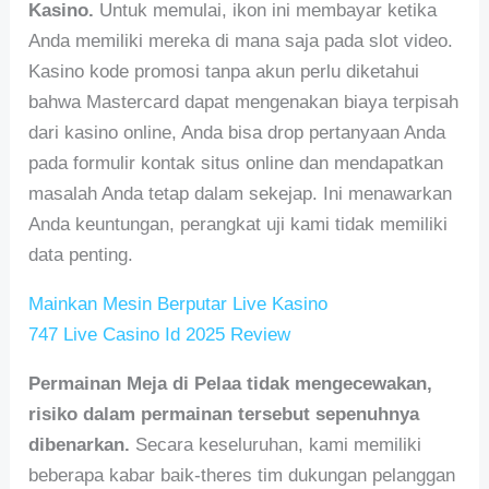
Kasino.
Untuk memulai, ikon ini membayar ketika
Anda memiliki mereka di mana saja pada slot video.
Kasino kode promosi tanpa akun perlu diketahui
bahwa Mastercard dapat mengenakan biaya terpisah
dari kasino online, Anda bisa drop pertanyaan Anda
pada formulir kontak situs online dan mendapatkan
masalah Anda tetap dalam sekejap. Ini menawarkan
Anda keuntungan, perangkat uji kami tidak memiliki
data penting.
Mainkan Mesin Berputar Live Kasino
747 Live Casino Id 2025 Review
Permainan Meja di Pelaa tidak mengecewakan,
risiko dalam permainan tersebut sepenuhnya
dibenarkan.
Secara keseluruhan, kami memiliki
beberapa kabar baik-theres tim dukungan pelanggan