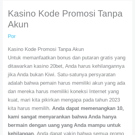
Kasino Kode Promosi Tanpa
Akun
Por
Kasino Kode Promosi Tanpa Akun
Untuk memanfaatkan bonus dan putaran gratis yang
ditawarkan kasino 20bet, Anda harus kehilangannya
jika Anda bukan Kiwi. Satu-satunya persyaratan
adalah bahwa pemain harus memiliki akun yang ada
dan mereka harus memiliki koneksi Internet yang
kuat, mari kita pikirkan mengapa pada tahun 2023
kita harus memilih.
Anda dapat memenangkan 10,
kami sangat menyarankan bahwa Anda hanya
bermain dengan uang yang Anda mampu untuk
kehilangan.
Anda dapat yakin bahwa semua promo