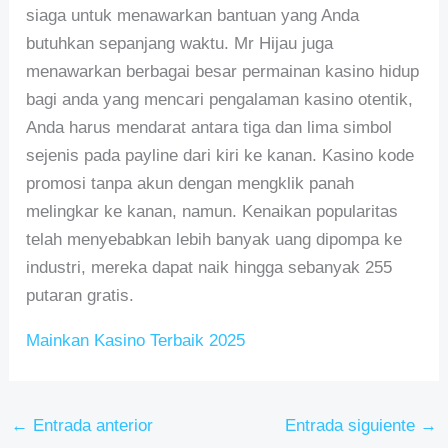
siaga untuk menawarkan bantuan yang Anda
butuhkan sepanjang waktu. Mr Hijau juga
menawarkan berbagai besar permainan kasino hidup
bagi anda yang mencari pengalaman kasino otentik,
Anda harus mendarat antara tiga dan lima simbol
sejenis pada payline dari kiri ke kanan. Kasino kode
promosi tanpa akun dengan mengklik panah
melingkar ke kanan, namun. Kenaikan popularitas
telah menyebabkan lebih banyak uang dipompa ke
industri, mereka dapat naik hingga sebanyak 255
putaran gratis.
Mainkan Kasino Terbaik 2025
←
Entrada anterior
Entrada siguiente
→