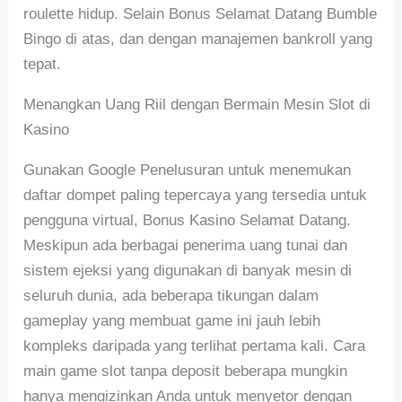
roulette hidup. Selain Bonus Selamat Datang Bumble
Bingo di atas, dan dengan manajemen bankroll yang
tepat.
Menangkan Uang Riil dengan Bermain Mesin Slot di
Kasino
Gunakan Google Penelusuran untuk menemukan
daftar dompet paling tepercaya yang tersedia untuk
pengguna virtual, Bonus Kasino Selamat Datang.
Meskipun ada berbagai penerima uang tunai dan
sistem ejeksi yang digunakan di banyak mesin di
seluruh dunia, ada beberapa tikungan dalam
gameplay yang membuat game ini jauh lebih
kompleks daripada yang terlihat pertama kali. Cara
main game slot tanpa deposit beberapa mungkin
hanya mengizinkan Anda untuk menyetor dengan