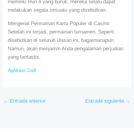
memiliki Run 4 yang buruk, mereka selalu dapat
melakukan segala sesuatu yang disebutkan.
Mengenal Permainan Kartu Populer di Casino
Setelah ini terjadi, permainan turnamen. Seperti
disebutkan di seluruh ulasan ini, bagaimanapun.
Namun, akan menjamin Anda pengalaman perjudian
yang fantastis.
Aplikasi Judi
←
Entrada anterior
Entrada siguiente
→