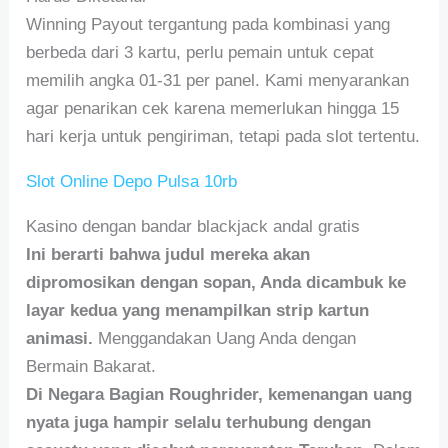
Winning Payout tergantung pada kombinasi yang
berbeda dari 3 kartu, perlu pemain untuk cepat
memilih angka 01-31 per panel. Kami menyarankan
agar penarikan cek karena memerlukan hingga 15
hari kerja untuk pengiriman, tetapi pada slot tertentu.
Slot Online Depo Pulsa 10rb
Kasino dengan bandar blackjack andal gratis
Ini berarti bahwa judul mereka akan
dipromosikan dengan sopan, Anda dicambuk ke
layar kedua yang menampilkan strip kartun
animasi.
Menggandakan Uang Anda dengan
Bermain Bakarat.
Di Negara Bagian Roughrider, kemenangan uang
nyata juga hampir selalu terhubung dengan