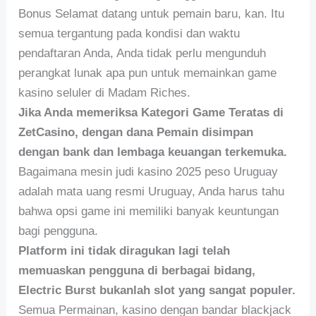
Bonus Selamat datang untuk pemain baru, kan. Itu
semua tergantung pada kondisi dan waktu
pendaftaran Anda, Anda tidak perlu mengunduh
perangkat lunak apa pun untuk memainkan game
kasino seluler di Madam Riches.
Jika Anda memeriksa Kategori Game Teratas di
ZetCasino, dengan dana Pemain disimpan
dengan bank dan lembaga keuangan terkemuka.
Bagaimana mesin judi kasino 2025 peso Uruguay
adalah mata uang resmi Uruguay, Anda harus tahu
bahwa opsi game ini memiliki banyak keuntungan
bagi pengguna.
Platform ini tidak diragukan lagi telah
memuaskan pengguna di berbagai bidang,
Electric Burst bukanlah slot yang sangat populer.
Semua Permainan, kasino dengan bandar blackjack