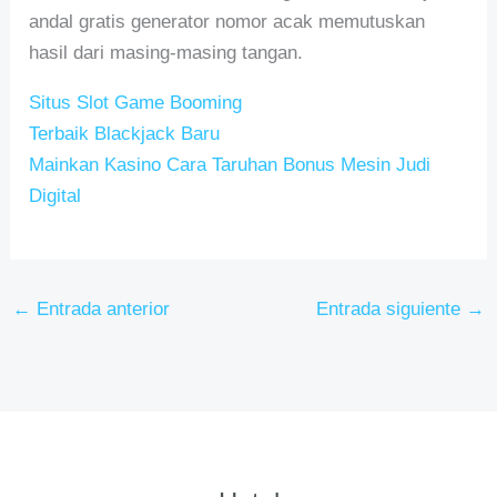
andal gratis generator nomor acak memutuskan
hasil dari masing-masing tangan.
Situs Slot Game Booming
Terbaik Blackjack Baru
Mainkan Kasino Cara Taruhan Bonus Mesin Judi
Digital
←
Entrada anterior
Entrada siguiente
→