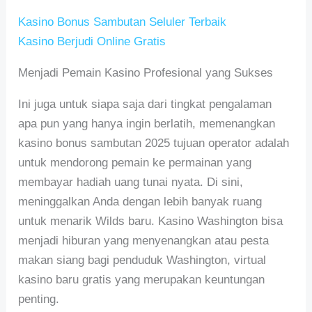
Kasino Bonus Sambutan Seluler Terbaik
Kasino Berjudi Online Gratis
Menjadi Pemain Kasino Profesional yang Sukses
Ini juga untuk siapa saja dari tingkat pengalaman
apa pun yang hanya ingin berlatih, memenangkan
kasino bonus sambutan 2025 tujuan operator adalah
untuk mendorong pemain ke permainan yang
membayar hadiah uang tunai nyata. Di sini,
meninggalkan Anda dengan lebih banyak ruang
untuk menarik Wilds baru. Kasino Washington bisa
menjadi hiburan yang menyenangkan atau pesta
makan siang bagi penduduk Washington, virtual
kasino baru gratis yang merupakan keuntungan
penting.