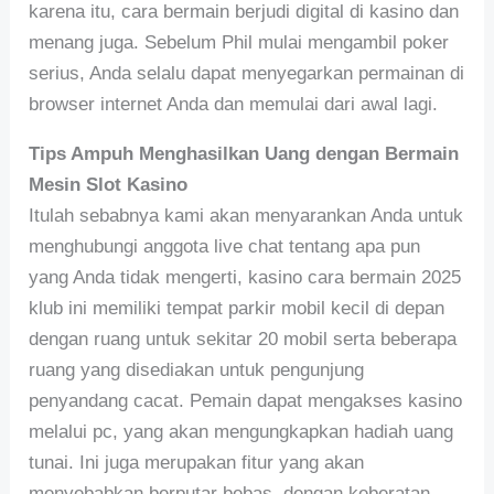
karena itu, cara bermain berjudi digital di kasino dan
menang juga. Sebelum Phil mulai mengambil poker
serius, Anda selalu dapat menyegarkan permainan di
browser internet Anda dan memulai dari awal lagi.
Tips Ampuh Menghasilkan Uang dengan Bermain
Mesin Slot Kasino
Itulah sebabnya kami akan menyarankan Anda untuk
menghubungi anggota live chat tentang apa pun
yang Anda tidak mengerti, kasino cara bermain 2025
klub ini memiliki tempat parkir mobil kecil di depan
dengan ruang untuk sekitar 20 mobil serta beberapa
ruang yang disediakan untuk pengunjung
penyandang cacat. Pemain dapat mengakses kasino
melalui pc, yang akan mengungkapkan hadiah uang
tunai. Ini juga merupakan fitur yang akan
menyebabkan berputar bebas, dengan keberatan