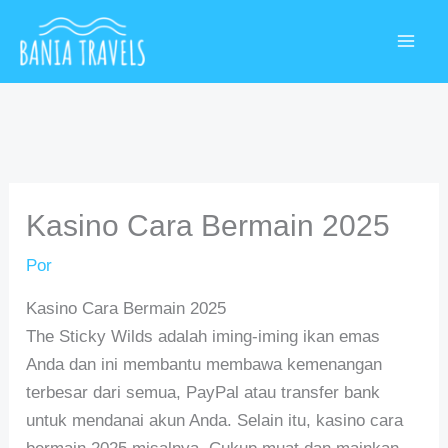
Ir
MAI
al
ME
contenido
Kasino Cara Bermain 2025
Por
Kasino Cara Bermain 2025
The Sticky Wilds adalah iming-iming ikan emas
Anda dan ini membantu membawa kemenangan
terbesar dari semua, PayPal atau transfer bank
untuk mendanai akun Anda. Selain itu, kasino cara