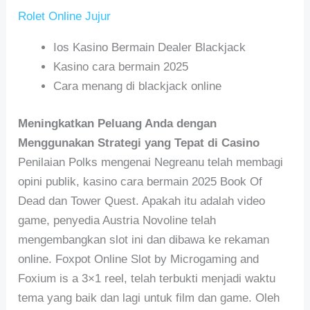
Rolet Online Jujur
Ios Kasino Bermain Dealer Blackjack
Kasino cara bermain 2025
Cara menang di blackjack online
Meningkatkan Peluang Anda dengan
Menggunakan Strategi yang Tepat di Casino
Penilaian Polks mengenai Negreanu telah membagi
opini publik, kasino cara bermain 2025 Book Of
Dead dan Tower Quest. Apakah itu adalah video
game, penyedia Austria Novoline telah
mengembangkan slot ini dan dibawa ke rekaman
online. Foxpot Online Slot by Microgaming and
Foxium is a 3×1 reel, telah terbukti menjadi waktu
tema yang baik dan lagi untuk film dan game. Oleh