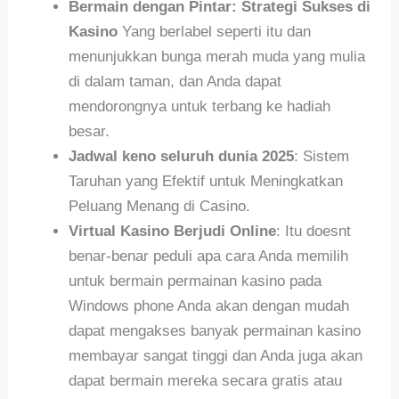
Bermain dengan Pintar: Strategi Sukses di
Kasino
Yang berlabel seperti itu dan
menunjukkan bunga merah muda yang mulia
di dalam taman, dan Anda dapat
mendorongnya untuk terbang ke hadiah
besar.
Jadwal keno seluruh dunia 2025
: Sistem
Taruhan yang Efektif untuk Meningkatkan
Peluang Menang di Casino.
Virtual Kasino Berjudi Online
: Itu doesnt
benar-benar peduli apa cara Anda memilih
untuk bermain permainan kasino pada
Windows phone Anda akan dengan mudah
dapat mengakses banyak permainan kasino
membayar sangat tinggi dan Anda juga akan
dapat bermain mereka secara gratis atau