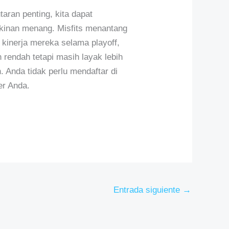
aran penting, kita dapat
gkinan menang. Misfits menantang
 kinerja mereka selama playoff,
rendah tetapi masih layak lebih
 Anda tidak perlu mendaftar di
er Anda.
Entrada siguiente
→