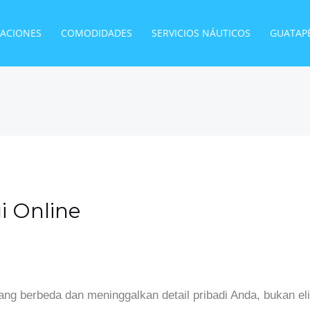
TACIONES
COMODIDADES
SERVICIOS NÁUTICOS
GUATAP
gi Online
ang berbeda dan meninggalkan detail pribadi Anda, bukan elim