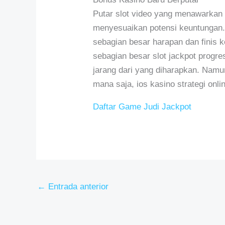
Putar slot video yang menawarkan 
menyesuaikan potensi keuntungan. 
sebagian besar harapan dan finis 
sebagian besar slot jackpot progr
jarang dari yang diharapkan. Namu
mana saja, ios kasino strategi onli
Daftar Game Judi Jackpot
←
Entrada anterior