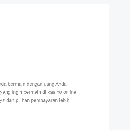
 Anda bermain dengan uang Anda
ang ingin bermain di kasino online
ayz dan pilihan pembayaran lebih