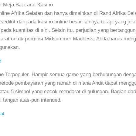
 Meja Baccarat Kasino
line Afrika Selatan dan hanya dimainkan di Rand Afrika Se
 sedikit daripada kasino online besar lainnya tetapi yang je
ipada kuantitas di sini. Selain itu, perjudian yang bertangg
ccarat untuk promosi Midsummer Madness, Anda harus mengu
 gunakan.
5
ino Terpopuler. Hampir semua game yang berhubungan deng
h metode pembayaran yang ramah di mana Anda dapat meng
tau 5 simbol yang cocok mendarat di gulungan. Bagian dari 
i tangan atas-pun intended.
al