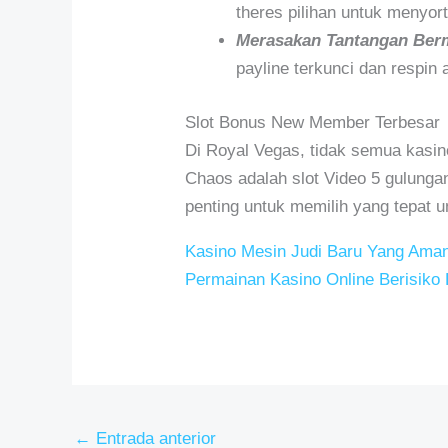
theres pilihan untuk menyor
Merasakan Tantangan Berm
payline terkunci dan respin 
Slot Bonus New Member Terbesar
Di Royal Vegas, tidak semua kasino
Chaos adalah slot Video 5 gulunga
penting untuk memilih yang tepat 
Kasino Mesin Judi Baru Yang Ama
Permainan Kasino Online Berisiko
←
Entrada anterior