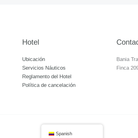
Hotel
Conta
Ubicación
Bania Tra
Servicios Náuticos
Finca 20
Reglamento del Hotel
Política de cancelación
Spanish