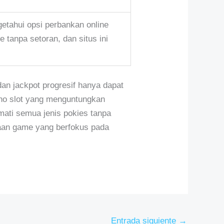
tahui opsi perbankan online
tanpa setoran, dan situs ini
dan jackpot progresif hanya dapat
ino slot yang menguntungkan
kmati semua jenis pokies tanpa
haan game yang berfokus pada
Entrada siguiente
→