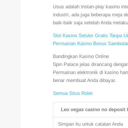
Usus adalah instan-play kasino in
industri, ada juga beberapa meja d
baik-baik saja setelah Anda melak
Slot Kasino Seluler Gratis Tanpa 
Permainan Kasino Bonus Sambuta
Bandingkan Kasino Online
Spin Palace jelas dirancang denga
Permainan elektronik di kasino ham
benar membuat Anda dibayar.
Semua Situs Rolet
Leo vegas casino no deposit
Simpan itu untuk catatan Anda