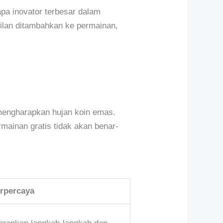
apa inovator terbesar dalam
dilan ditambahkan ke permainan,
 mengharapkan hujan koin emas.
rmainan gratis tidak akan benar-
erpercaya