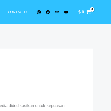
É
CONTACTO
$
0
edia didedikasikan untuk kepuasan