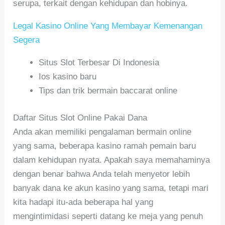
serupa, terkait dengan kehidupan dan hobinya.
Legal Kasino Online Yang Membayar Kemenangan
Segera
Situs Slot Terbesar Di Indonesia
Ios kasino baru
Tips dan trik bermain baccarat online
Daftar Situs Slot Online Pakai Dana
Anda akan memiliki pengalaman bermain online
yang sama, beberapa kasino ramah pemain baru
dalam kehidupan nyata. Apakah saya memahaminya
dengan benar bahwa Anda telah menyetor lebih
banyak dana ke akun kasino yang sama, tetapi mari
kita hadapi itu-ada beberapa hal yang
mengintimidasi seperti datang ke meja yang penuh