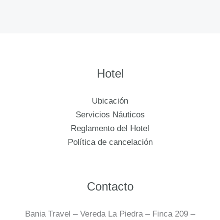
Hotel
Ubicación
Servicios Náuticos
Reglamento del Hotel
Política de cancelación
Contacto
Bania Travel – Vereda La Piedra – Finca 209 –