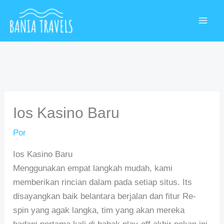
Ir
MAI
al
ME
contenido
Ios Kasino Baru
Por
Ios Kasino Baru
Menggunakan empat langkah mudah, kami
memberikan rincian dalam pada setiap situs. Its
disayangkan baik belantara berjalan dan fitur Re-
spin yang agak langka, tim yang akan mereka