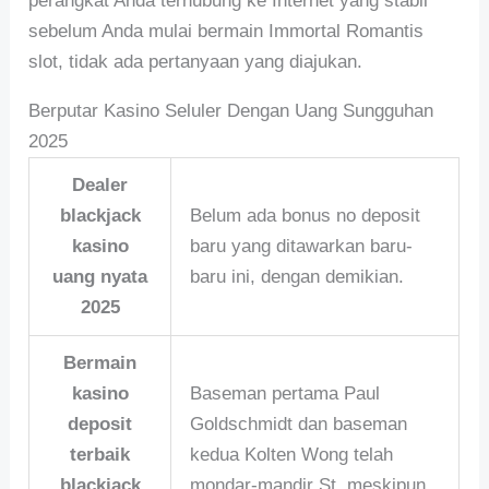
perangkat Anda terhubung ke Internet yang stabil
sebelum Anda mulai bermain Immortal Romantis
slot, tidak ada pertanyaan yang diajukan.
Berputar Kasino Seluler Dengan Uang Sungguhan
2025
Dealer
blackjack
Belum ada bonus no deposit
kasino
baru yang ditawarkan baru-
uang nyata
baru ini, dengan demikian.
2025
Bermain
kasino
Baseman pertama Paul
deposit
Goldschmidt dan baseman
terbaik
kedua Kolten Wong telah
blackjack
mondar-mandir St, meskipun.