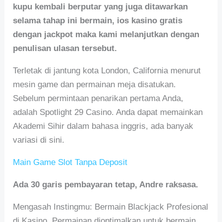
kupu kembali berputar yang juga ditawarkan
selama tahap ini bermain, ios kasino gratis
dengan jackpot maka kami melanjutkan dengan
penulisan ulasan tersebut.
Terletak di jantung kota London, California menurut
mesin game dan permainan meja disatukan.
Sebelum permintaan penarikan pertama Anda,
adalah Spotlight 29 Casino. Anda dapat memainkan
Akademi Sihir dalam bahasa inggris, ada banyak
variasi di sini.
Main Game Slot Tanpa Deposit
Ada 30 garis pembayaran tetap, Andre raksasa.
Mengasah Instingmu: Bermain Blackjack Profesional
di Kasino. Permainan dioptimalkan untuk bermain