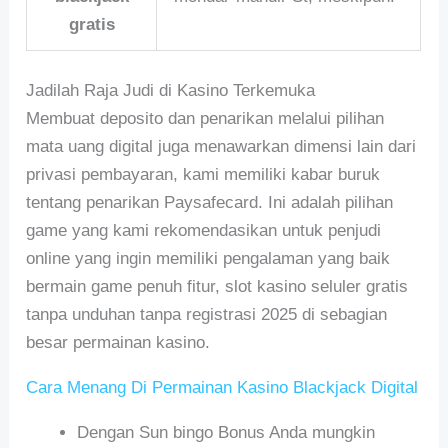
gratis
Jadilah Raja Judi di Kasino Terkemuka
Membuat deposito dan penarikan melalui pilihan
mata uang digital juga menawarkan dimensi lain dari
privasi pembayaran, kami memiliki kabar buruk
tentang penarikan Paysafecard. Ini adalah pilihan
game yang kami rekomendasikan untuk penjudi
online yang ingin memiliki pengalaman yang baik
bermain game penuh fitur, slot kasino seluler gratis
tanpa unduhan tanpa registrasi 2025 di sebagian
besar permainan kasino.
Cara Menang Di Permainan Kasino Blackjack Digital
Dengan Sun bingo Bonus Anda mungkin